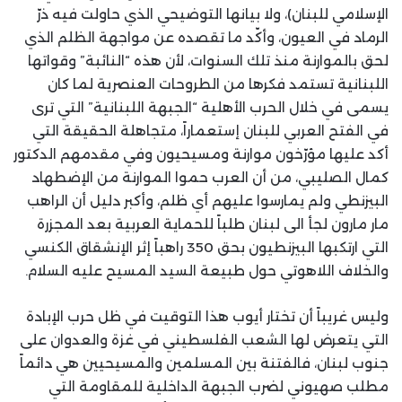
الإسلامي للبنان)، ولا بيانها التوضيحي الذي حاولت فيه ذرّ
الرماد في العيون، وأكّد ما تقصده عن مواجهة الظلم الذي
لحق بالموارنة منذ تلك السنوات، لأن هذه “النائبة” وقواتها
اللبنانية تستمد فكرها من الطروحات العنصرية لما كان
يسمى في خلال الحرب الأهلية “الجبهة اللبنانية” التي ترى
في الفتح العربي للبنان إستعماراً، متجاهلة الحقيقة التي
أكد عليها مؤرّخون موارنة ومسيحيون وفي مقدمهم الدكتور
كمال الصليبي، من أن العرب حموا الموارنة من الإضطهاد
البيزنطي ولم يمارسوا عليهم أي ظلم، وأكبر دليل أن الراهب
مار مارون لجأ الى لبنان طلباً للحماية العربية بعد المجزرة
التي ارتكبها البيزنطيون بحق 350 راهباً إثر الإنشقاق الكنسي
والخلاف اللاهوتي حول طبيعة السيد المسيح عليه السلام.
وليس غريباً أن تختار أيوب هذا التوقيت في ظل حرب الإبادة
التي يتعرض لها الشعب الفلسطيني في غزة والعدوان على
جنوب لبنان، فالفتنة بين المسلمين والمسيحيين هي دائماً
مطلب صهيوني لضرب الجبهة الداخلية للمقاومة التي