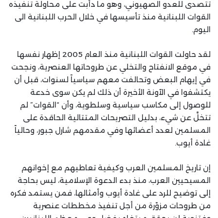
تتصدى للعدو الصهيوني، وهو ما دأبت على محاولة تنفيذه
القوات اللبنانية منذ تأسيسها في خلال الحرب اللبنانية الى
اليوم.
لقد حاولت القوات اللبنانية منذ العام 2005 إظهار نفسها
في موقع الانفتاح والتخلي عن طروحاتها العنصرية، ونجحت
في إيهام البعض وتحالفت معهم سياسياً لسنوات، قبل أن
يكتشفوا في الآونة الأخيرة أن ذلك لم يكن سوى خدعة
للوصول إلى مكاسب سياسية وسلطوية، وأن “القوات” لم
تتخلَّ عن شيء، بدليل التصريحات المتتالية الحاقدة على
المسلمين لعدد أعضائها وفي مقدمهم شارل جبور، وحالياً
غادة أيوب.
إن تاريخ المسلمين العرب وكيفية تعاطيهم مع إخوانهم
المسيحيين العرب، منذ بدء الدعوة الإسلامية، ليس بحاجة
إلى توضيح للرد على غادة أيوب وأمثالها، فمن يستمد فكره
من طروحات مزوّرة من أجل تنفيذ مخططات عنصرية