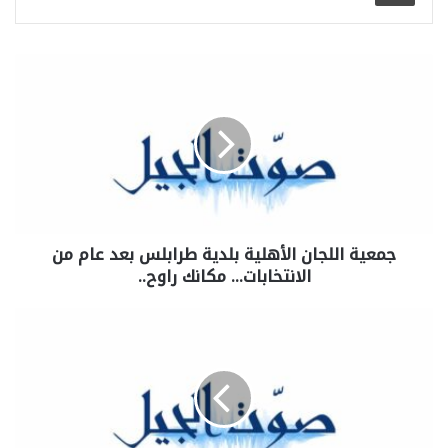
جمعية اللجان الأهلية بلدية طرابلس بعد عام من
الانتخابات… مكانك راوح..