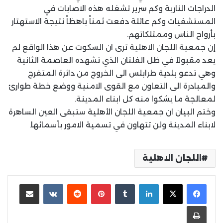
الدراجات النارية وكم سرير تشغله هذه الاصابات في
المستشفيات وكم عائلة دفعت ثمناََ باهظاََ نتيجة الاستهتار
بأرواح الناس وممتلكاتهم.
إن جمعية اللجان الاهلية ترى ان السكوت عن هذا الواقع لم
يعد مقبولاََ في ظل الفلتان الذي تشهده العاصمة الثانية
وهي تدعو بلدية طرابلس الى الخروج من دائرة المتفرج
والمبادرة الى التعاون مع القوى الامنية ووضع خطة طوارئ
لمعالجة ما يشكوا منه كل ابناء المدينة.
وختم البيان ان جمعية اللجان الأهلية ستبقى العين الساهرة
لابناء المدينة ولن تتهاون في تسمية الامور بأسمائها.
اللجان الاهلية
لينكدإن
بينتيريست
مشاركة عبر البريد
طباعة