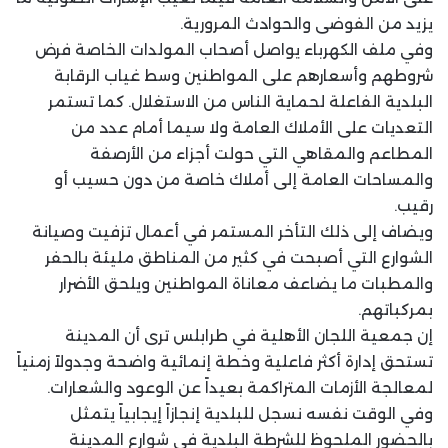
يزيد من الفوضى والحوادث المرورية.
وفي ملف الكهرباء يواصل أصحاب المولدات الخاصة فرض
شروطهم وأسعارهم على المواطنين وسط غياب الرقابة
البلدية الفاعلة لحماية الناس من الاستغلال. كما تستمر
التعديات على الأملاك العامة ولا سيما أمام عدد من
المطاعم والمقاهي التي حولت أجزاء من الأرصفة
والمساحات العامة إلى أملاك خاصة من دون حسيب أو
رقيب.
ويضاف إلى ذلك التأخر المستمر في أعمال تزفيت وصيانة
الشوارع التي أصبحت في كثير من المناطق مليئة بالحفر
والمطبات ما يضاعف معاناة المواطنين ويلحق الأضرار
بمركباتهم.
إن جمعية اللجان الأهلية في طرابلس ترى أن المدينة
تستحق إدارة أكثر فاعلية وخطة إنمائية واضحة وجدولاً زمنياً
لمعالجة الأزمات المتراكمة بعيداً عن الوعود والشعارات.
وفي الوقت نفسه نسجل للبلدية إنجازاً إيجابياً يتمثل
بالحضور الملحوظ للشرطة البلدية في شوارع المدينة