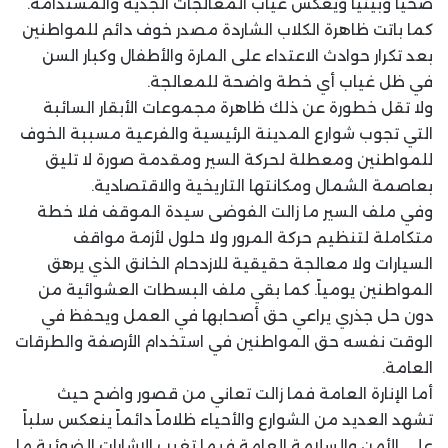
صحياً وبيئياً ويعكس غياب المعالجات الجدية والمستدامة.
كما باتت ظاهرة الكلاب الشاردة مصدر خوف دائم للمواطنين
بعد تكرار حوادث الاعتداء على المارة والأطفال وكبار السن
في ظل غياب أي خطة واضحة للمعالجة.
ولا تقل خطورة عن ذلك ظاهرة مجموعات الأبقار السائبة
التي تجوب شوارع المدينة الرئيسية والفرعية مسببة الخوف
للمواطنين ومعطلة لحركة السير ومقدمة صورة لا تليق
بعاصمة الشمال ومكانتها التاريخية والاقتصادية.
وفي ملف السير ما زالت الفوضى سيدة الموقف فلا خطة
متكاملة لتنظيم حركة المرور ولا حلول لأزمة مواقف
السيارات ولا معالجة حقيقية للازدحام الخانق الذي يرهق
المواطنين يومياً. كما بقي ملف البسطات العشوائية من
دون حل جذري يراعي حق أصحابها في العمل ويحفظ في
الوقت نفسه حق المواطنين في استخدام الأرصفة والطرقات
العامة.
أما الإنارة العامة فما زالت تعاني من قصور واضح حيث
تشهد العديد من الشوارع والأحياء ظلاماً دائماً ينعكس سلباً
على الأمن والسلامة العامة فيما تغيب الإشارات الضوئية ما