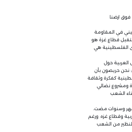
فوق ارضنا
يني في المقاومة
ستقبل قطاع غزة هو
ى الفلسطينية هي
 العربية حول
: نحن حريصون بأن
طينية كفكرة وثقافة
رة ومشروع نضالي
ناء الشعب
د الى اشهر وسنوات مضت،
بية وقطاع غزه. ورغم
لنظير من الشعب