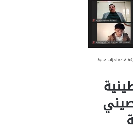
 قادة احزاب عربية
ينية
صيني
ة