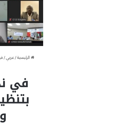
الرئيسية
/
عربي
/
في
في ند
بتنظي
وم