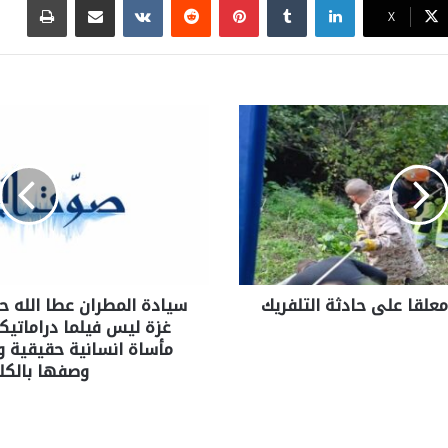
X
معلقا على حادثة التلفريك
سيادة المطران عطا الله حن
غزة ليس فيلما دراماتيك
مأساة انسانية حقيقية و
وصفها بالكل