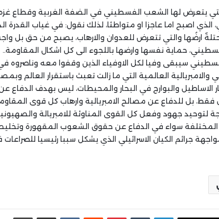
ة التي يتعرض لها الشعب الفسطيني في الضفة الغربية وقطاع غ
الذي اصبح اما عاجزا او متواطئا، لذلك نقول: في غياب القدرة ال
تلةٌ ارضُها والتي تتعرض للعدوان والارهاب، يصبح من حق بل و
يني، حماية نفسها وارضها باللجوء الى كل اشكال المقاومة..
لسطيني سيبقى وفيا لكل الاوفياء الذين وقفوا معه وناصروه ف
الامبريالية العالمية التي ما زالت تعبث باستقرار العالم وبمص
 الاساطيل والبوارج في البحار والمحيطات، ليس بهدف الدفاع عن
فقط، بل للدفاع عن مصالح الامبريالية وارهاب كل قوى المقاوم
جة لتوحيد جهود وفعل كل القوى المناوئة للامبريالة والصهيونية
 المختلفة سواء في الدفاع عن حقوق الشعوب المقهورة وتخلي
بمواجهة جرائم الكيان الاسرائيلي الذي يشكل سببا رئيسيا للصراعا
لينكدإن
بينتيريست
مشاركة عبر البريد
طباع