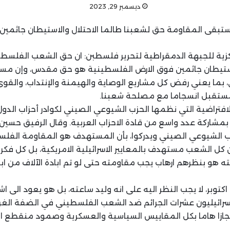
ديسمبر 29, 2023
ستبقى المقاومة حق لشعبنا طالما الاحتلال والاستيطان جاثمين 
كزية للجبهة الدمقراطية لتحرير فلسطبن: ان حق الشعب الفلسط
الاستيطان جاثمين فوق الارض الفلسطينية هو حق مقدس، وإن م
ما يعني رفض كل مشاريع الوصاية والهيمنة والإنتداب، والقو
مستقبل انسجاما مع مصلحة شعبنا.
لافتراضية التي نظمها الحزب الشيوعي الصيني لكوادر أحزاب الدول
مشاركة عدد واسع من قادة الاحزاب العربية. وقال الرفيق حسين
ب الشيوعي الصيني ويدركوا، بأن المستهدف هو المقاومة الفلس
ن كل الشعب مستهدف بالمعايير الاسرائيلية الامريكية، بل كل فك
هو بنظرهم ارهاب يجب مقاومته حتى لو تم ابادة الآلاف من اب
وثال: ان ما حدث في 7 اكتوبر، لا يجب النظر اليه على انه وليد ساعته، بل هو يعو
الإسرائيليون عشرات الجرائم ضد الشعب الفلسطيني في الضفة الغر
نجازا هاما بكل المقاييس السياسية والعسكرية وصمود منقطع ا