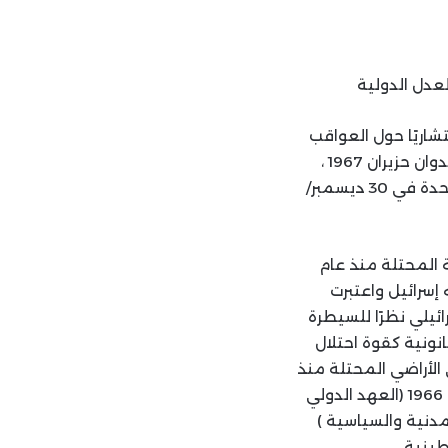
عدل الدولية
شاريًا حول العواقب
القانونية الناجمة عن سياسات وممارسات إسرائيل في الأراضي الفلسطينية المحتلة بعدوان حزيران 1967 ،
بما فيها القدس الشرقية. جاء هذا الرأي بناءً على طلب من الجمعية العامة للأمم المتحدة في 30 ديسمبر/
 المحتلة منذ عام
 إسرائيل واعتبرت
ائيلي نظرًا للسيطرة
انونية كقوة احتلال
 الأراضي المحتلة منذ
عام 1967 ، حيث تنطبق عليها جميع الاتفاقيات الدولية بما فيها العهدان الدوليان لعام 1966 (العهد الدولي
مدنية والسياسية )
طينية.