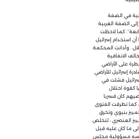
يلية في الضفة
إلى الضفة الغربية
ة (49) من اتفاقية جنيف الرابعة”. كما لاحظت
أن استخدام إسرائيل
ال . وأدانت المحكمة
لف الاتفاقية
لسيطرة على الأراضي
رة إسرائيل للأراضي
سرائيل فشلت في
 كقوة احتلال
 من أراضيهم كان قسريا
، كما تطرقت الفتوى
مييز بنيوي وتخرق
مييز العنصري ، لتخلص
إلى ما كان عليه قبل
رين منذ 1967. وأكدت في الوقت نفسه مسؤولية مجلس