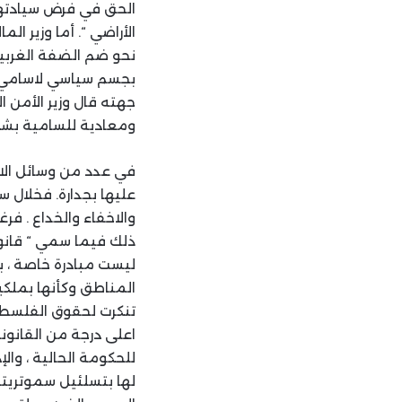
الحق في فرض سيادتها
الأراضي “. أما وزير ا
نحو ضم الضفة الغربية 
بجسم سياسي لاسامي ، و
جهته قال وزير الأمن ا
ومعادية للسامية بشك
في عدد من وسائل الاع
عليها بجدارة. فخلال
والاخفاء والخداع . فر
ذلك فيما سمي “ قانون
ليست مبادرة خاصة ، 
المناطق وكأنها بملكي
تنكرت لحقوق الفلسطين
اعلى درجة من القانون
للحكومة الحالية ، والإ
لها بتسلئيل سموتريتش.