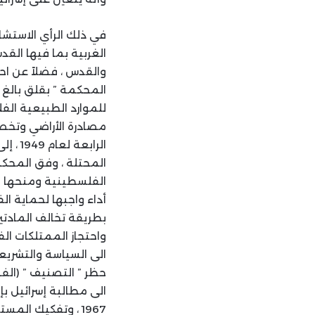
في ذلك الرأي الاستشا
الغربية بما فيها الق
المحكمة ” بقلق بالغ ”
للموارد الطبيعية الف
مصادرة الأراضي وتخص
الراب
المحتلة ، وفق المحكم
الفلسطينية ومنحها ل
أداء واجبها لحماية ا
واحتجاز الممتلكات ال
الى السياسة والتشريع
حظر ” التصنيف ” (الفص
الى مطالبة إسرائيل بإ