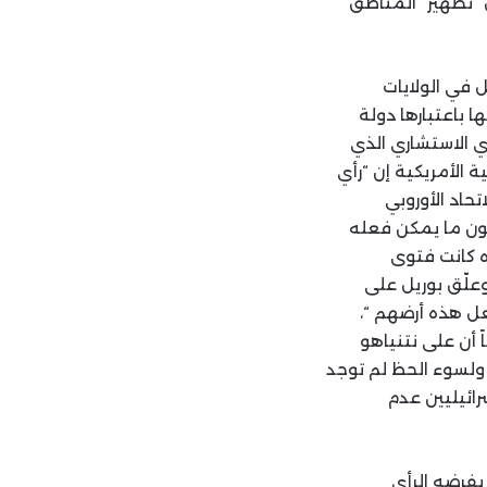
 “تطهير” المناطق
 في الولايات
 باعتبارها دولة
ي الاستشاري الذي
ة الأمريكية إن “رأي
تحاد الأوروبي
شون ما يمكن فعله
ه كانت فتوى
وعلّق بوريل على
عل هذه أرضهم “،
ً أن على نتنياهو
، ولسوء الحظ لم توجد
رائيليين عدم
يفرضه الرأي