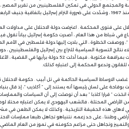
ة والمجتمع الدولي في تمكين الفلسطينيين من تقرير المصير ، و
جنيف الرابعة.
تلال على فتوى المحكمة . اعترضت دولة الاحتلال على مداولات الم
 في شباط من هذا العام ، أصدرت حكومة إسرائيل بياناً تقول فيه 
، ووصفت الخطوة ، التي بادرت إليها دولة فلسطين في الأمم المتح
ء نتائج التسوية السياسية للنزاع بين إسرائيل والفلسطينيين ، 
حضور الجلسات واكتفت بمرافعة مكتوبة ، فيما أدلت 52 دولة برأي
 للقانون وتدعو المحكمة إلى اعتباره كذلك.
 غضب الاوساط السياسية الحاكمة في تل أبيب . حكومة الاحتلال ند
ت بوقاحة على لسان رئيسها أنه يستند إلى ” أكاذيب “، إذ قال بنيا
تخذت ” قرارا كاذبا ” بعد أن توصلت إلى أن السياسات والممارسات ا
من الأراضي المحتلة ، فالشعب اليهودي لا يمكن اعتباره محتلا لوط
ي لاهاي هذه الحقيقة التاريخية ، وكذلك لا يمكن الطعن في م
أراضي وطننا ، على حد زعمه. نتنياهو تجاهل طبعا ممارسات الاحت
التمييز وتجاهل حتى مزاعم حكومته في تموز من العام الماضي أن