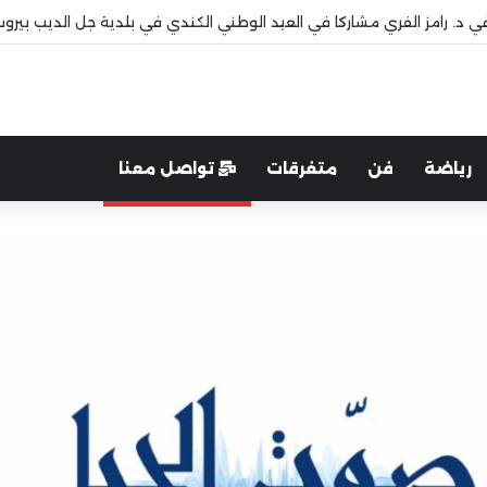
 قاديشا
رياضة
فن
متفرقات
تواصل معنا