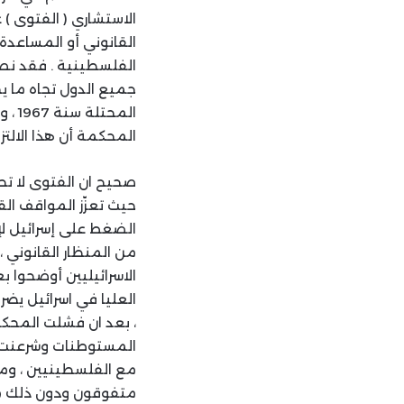
الاستشاري ( الفتوى ) 
القانوني أو المساعدة 
الفلسطينية . فقد نصت 
جميع الدول تجاه ما يج
المح
المحكمة أن هذا الالتز
صحيح ان الفتوى لا تحمل
حيث تعزّز المواقف ال
الضغط على إسرائيل لإن
من المنظار القانوني ،
الاسرائيليين أوضحوا 
العليا في اسرائيل يض
، بعد ان فشلت المحكم
المستوطنات وشرعنت فع
مع الفلسطينيين ، ومص
متفوقون ودون ذلك من 