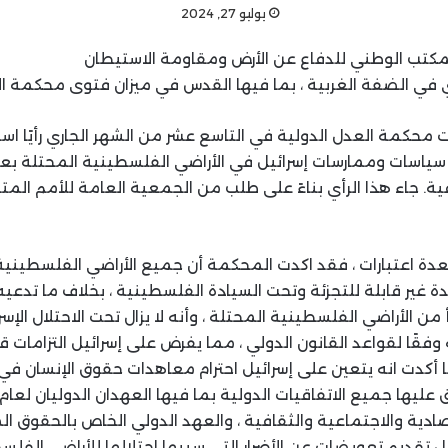
يوليو 27, 2024
لمكتب الوطني للدفاع عن الأرض ومقاومة الاستيطان
 في الضفة الغربية ، بما فيها القدس في ميزان فتوى محكمة ال
محكمة العدل الدولية في التاسع عشر من الشهر الجاري رأيًا است
 لعدة اعتبارات ، فقد اكدت المحكمة أن جميع الأراضي الفلسطينية
حدة غير قابلة للتجزئة وتحت السيادة الفلسطينية ، بخلاف ما تدعيه
 من الأراضي الفلسطينية المحتلة ، وأنه لا يزال تحت الاحتلال الإسر
 وفقًا لقواعد القانون الدولي ، مما يفرض على إسرائيل التزامات ق
ا أكدت انه يتعين على إسرائيل احترام معاهدات حقوق الإنسان في
ادية والاجتماعية والثقافية ، والعهد الدولي الخاص بالحقوق ال
ل تقديم تعويضات عن الأضرار التي سببها احتلالها للأراضي الفلس