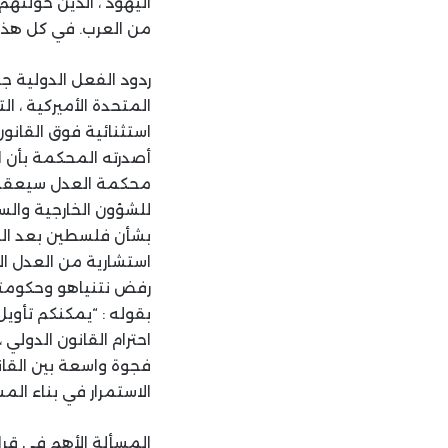
اليهود ، الذين حولته
من العرب. في كل هذه 
ردود الفعل الدولية ج
المتحدة الأميركية ، ا
استثنائية فوق القانو
أصدرته المحكمة بأن الا
محكمة العدل سيعقد الج
للشؤون الخارجية والس
بشأن فلسطين بعد الر
استشارية من العدل الد
رفض نتنياهو وحكومته 
بقوله : “يمكنكم تأويل
احترام القانون الدولي 
فجوة واسعة بين القانو
الاستمرار في بناء الم
المسألة الأهم في قرار