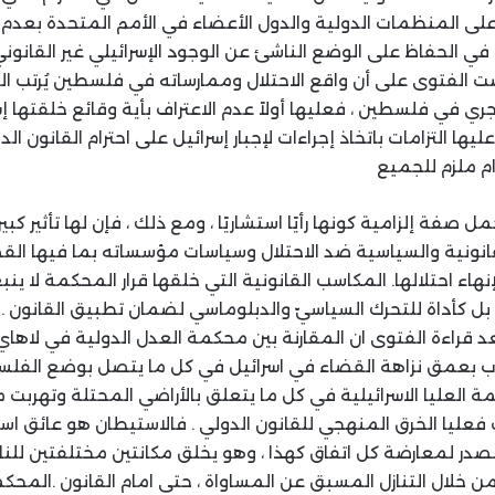
على المنظمات الدولية والدول الأعضاء في الأمم المتحدة بعدم ا
في الحفاظ على الوضع الناشئ عن الوجود الإسرائيلي غير القانون
الفتوى على أن واقع الاحتلال وممارساته في فلسطين يُرتب التزام
ري في فلسطين ، فعليها أولاً عدم الاعتراف بأية وقائع خلقتها إ
تلة سنة 1967 ، وعليها التزامات باتخاذ إجراءات لإجبار إسرائيل على احترام القانو
ام ملزم للجميع
 صفة إلزامية كونها رأيًا استشاريًا ، ومع ذلك ، فإن لها تأثير كبي
قانونية والسياسية ضد الاحتلال وسياسات مؤسساته بما فيها القض
هاء احتلالها. المكاسب القانونية التي خلقها قرار المحكمة لا ين
 بل كأداة للتحرك السياسيّ والدبلوماسي لضمان تطبيق القانون .
بعد قراءة الفتوى ان المقارنة بين محكمة العدل الدولية في لاها
رب بعمق نزاهة القضاء في اسرائيل في كل ما يتصل بوضع الفلسط
ة العليا الاسرائيلية في كل ما يتعلق بالأراضي المحتلة وتهربت
ليا الخرق المنهجي للقانون الدولي . فالاستيطان هو عائق اس
در لمعارضة كل اتفاق كهذا ، وهو يخلق مكانتين مختلفتين للن
خلال التنازل المسبق عن المساواة ، حتى امام القانون .المحكم