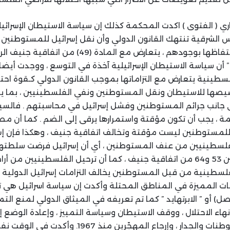
ري ( الفتوى ) اكدت المحكمة كذلك إن سياسة الاستيطان الإسرائ
دس الشرقية تنتهك القانون الدولي وأن نقل إسرائيل للمستوطنين 
والقدس ، فضلاً عن احتفاظها بوجودهم ، يتعارض مع الماد
 أن سياسة الاستيطان الإسرائيلية آخذة في التوسع ، ووجدت أيضا 
لسطينية يتعارض مع التزاماتها بموجب القانون الدولي كـقوة احتل
يصها للاستيطان ونقل المستوطنين ونفي الفلسطينيين ، بما يخا
عة لعام 1949 ، إلى جانب جرائم المستوطنين وفشل إسرائيل في محاسبتهم . فا
ة ، يجب أن تكون مؤقتة واستمرارها يرقى إلى الضم . كما أن مصاد
لمستوطنين ليست مؤقتة وتخالف اتفاقية جنيف ، وهكذا فإن إ
لفلسطينيين من عنف المستوطنين ، أي أن إسرائيل فرضت سلطتها
بطريقة تخالف المادتين 53 و64 من اتفاقية جنيف ، كما أن ترحيل الفلسطينيين
فلسطينية من قبل المستوطنين يخالف التزامات إسرائيل الدولية 
ات المميزة في المناطق المحتلة وأكدت إن سياسة اسرائيل هي ت
ل) أو ” الابرتهايد ” كما تم تعريفه في الميثاق الدولي لمنع الت
نهاء الاحتلال ، ووقف الاستيطان وسياسة التمييز ، وإعادة الوضع 
1967 ، وتفكيك المستوطنات والجدار ، وإرجاع المهجّ