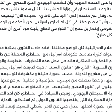
 على الضفة الغربية وأن للشعب اليهودي الحق الحصري في تقر
لمالية ووزير الاستيطان في وزارة الجيش ، بتسلئيل سموتريتش ، فدع
، وقال عبر منصة إكس ” الرد على لاهاي- السيادة الآن” ليضيف ب
أن ” مصدر حقنا في كل اجزاء ارض اسرائيل نحن نأخذه من الوعد ال
لقومي إيتمار بن غفير إن ” القرار في لاهاي يثبت مرة أخرى أن 
ل صارخ”.
لام الاسرائيلية كان الوضع مختلفا . فقد جاءت الفتوى بمثابة ع
 سنوات كثيرة تعاملت حكومات اسرائيل مع المناطق المحتلة عن
غم التحذيرات المتكررة فانه حل محل هذه التحذيرات الغطرسة والو
 التسوية ” الذي هو “ قانون السلب ”. حيث اعترفت اسرائيل رسم
بل هي مشروع للدولة ، عملت بصورة حثيثة ومكشوفة لتوسيعه
تها ، وهكذا تنصلت من مباديء المؤقتية وامكانية التراجع عنها
يين في تقرير المصير واستبعدت اجراء المفاوضات معه م. قانو
ية الاستيطان اليهودي ، وفرض السيادة في المناطق كان احد الخ
دارة العسكرية التي يقتضيها القانون الدولي تم استبدالها بالادارة 
 الصورة اكملها التنازل حتى عن الامر الشكلي البسيط لإنفاذ الق