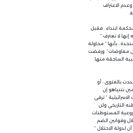
عدم الاعتراف
حكمة ابتداء . فقبل
إنها لا تعترف ”
دة ، بأنها ” محاولة
دون مفاوضات”. ورفضت
ها في القضية ، الأغلبية الساحقة منها
دت بالفتوى ، أو
مين نتنياهو إن
لاسرائيلية ” ترقى
نه التاريخي ولن
شروعية المستوطنات
لال وقوانين الضم
 لدولة الاحتلال ”