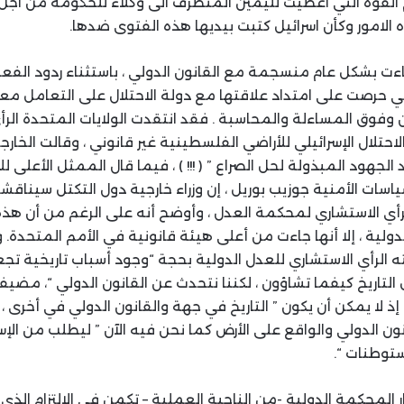
م القوة التي اعطيت لليمين المتطرف الى وكلاء للحكومة من اجل
الامور وكأن اسرائيل كتبت بيديها هذه الفتوى ضدها.
اءت بشكل عام منسجمة مع القانون الدولي ، باستثناء ردود الفعل
لتي حرصت على امتداد علاقتها مع دولة الاحتلال على التعامل معها
ن وفوق المساءلة والمحاسبة . فقد انتقدت الولايات المتحدة الرأ
حتلال الإسرائيلي للأراضي الفلسطينية غير قانوني ، وقالت الخارجي
هود المبذولة لحل الصراع ” ( !!! ) ، فيما قال الممثل الأعلى للا
ياسات الأمنية جوزيب بوريل ، إن وزراء خارجية دول التكتل سيناق
أي الاستشاري لمحكمة العدل ، وأوضح أنه على الرغم من أن هذ
ولية ، إلا أنها جاءت من أعلى هيئة قانونية في الأمم المتحدة. 
الرأي الاستشاري للعدل الدولية بحجة “وجود أسباب تاريخية تج
 التاريخ كيفما تشاؤون ، لكننا نتحدث عن القانون الدولي “، مضيفا
، إذ لا يمكن أن يكون ” التاريخ في جهة والقانون الدولي في أخرى 
ن الدولي والواقع على الأرض كما نحن فيه الآن ” ليطلب من الإس
ستوطنات “.
 المحكمة الدولية -من الناحية العملية – تكمن في الالتزام الذي 