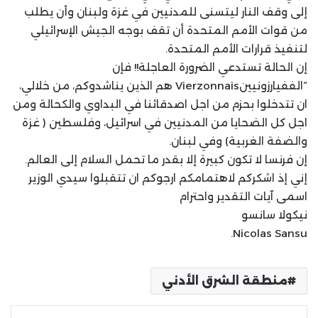
إلى وقف النار ليتسنى للمدنيين في غزة ولبنان وأن يطلب
من قوات الأمم المتحدة أن تقف بوجه الجيش الإسرائيلي
لتنفيذ قرارات الأمم المتحدة.
إن الحالة تستدعي الضرورة العاجلة!! فإن
“الففيارزونيينVierzonnais هم الذين يناشدوكم، من خلالي،
ان تتدخلوا بحزم من اجل اصدقائنا في البداوي والكحالة ومن
اجل كل الضحايا من المدنيين في اسرائيل، وفلسطين ( غزة
والضفة الغربية) وفي لبنان.
إن فرنسا لا تكون كبيرة إلا بقدر ما تحمل السلام إلى العالم.
إني إذ اشكركم لاهتمامكم ارجوكم ان تتقبلوا سيدي الوزير
اسمى آيات التقدير واحترام
نيكولا سانسو
Nicolas Sansu.
منطقة الشرق الأدني
لينكدإن
بينتيريست
مشاركة عبر البريد