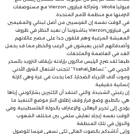
فيوليا Véolia ، وشراكة فيارزون Vierzon مع مستوصفات
التزمتها مع منظمة الأمم المتحدة.
في الوقت نفسه إن الفرنسيين من أصل لبناني والمقيمين
في فيارزونVierzon يناشدوننا أن نعيد النظر في ظروف
المعيشة المرعية وهم قلقون جدا على مصير عائلاتهم
وأصدقائهم الذين يعيشون في الرعب والخطر مما قد يحمل
الغد في العاصمة والملحقات.
طبعا لقد صرح الرئيس ماكرون بإرادته بإيقاف التزويد بالسحر
الحربي في ” تساهالTsahal” لتجنب اشتعال الشرق الأدني
وموت آلاف الأبرياء الضحايا، كما يحدث في غزة وهي كارثة
إنسانية حقيقية.
إن رغبتي الشديدة، والتي اعتقد أن الكثيرين يشاركونني إياها
هي، بالطبع، وضع قرار وقف إطلاق النار موضع التنفيذ ما
يؤدي إلى تحرير الرهائن، والإعتراف بالدولة الفلسطينية، وفي
الوقت نفسه إيجاد تعايش سلمي بين مختلف الشعوب
والدول في تلك المنطقة.
وإني أناشدكم بالصوت العالي لكي تسعى فرنسا للوصول