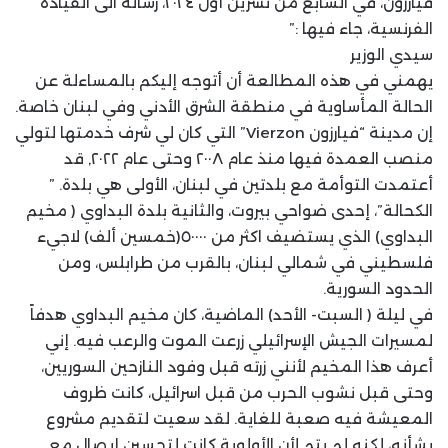
فيارزون، في السابع من تشرين أول ٢٠٢٤، رسالة الى القيادة
الفرنسية، جاء فيها :”
سيدي الوزير
يهمني في هذه المطالعة أن أتوجه إليكم بالمساءلة عن
الحالة المأساوية في منطقة الشرق الأدني وفي لبنان خاصة.
إن مدينة “فيارزون Vierzon” التي كان لي شرف خدمتها لتولي
منصب العمدة فيها منذ عام ٢٠٠٨ وحتى عام ٢٠٢٢, قد
أعتمدت التوأمة مع بلدتين في لبنان، الأولى هي بلدة. ”
الكحالة”، إحدى ضواحي بيروت، والثانية بلدة البداوي ( مخيم
البداوي) الذي يستضيف اكثر من ٥٠٠٠٠(خمسين ألف) لاجيء
فلسطيني في شمالي لبنان، بالقرب من طرابلس، ومن
الحدود السورية.
في ليلة ( السبت- الأحد) الماضية، كان مخيم البداوي هدفاً
لمسيرات الجيش الإسرائيلي زرعت الموت والرعب فيه. إني
أعرف هذا المخيم لأنني زرته قبل وفود النازحين السوريين،
وحتى قبل نشوب الحرب من قبل اسرائيل، كانت ظروف
المعيشة فيه صعبة للغاية. لقد سعيت لتقديم مشروع
بشأنه، لكنه لم يتم لأن الأولوية كانت لتحسين إيصال مع