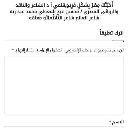
أَحَبَّتْكَ مِصْرُ بِشَكْلٍ فَرِيدٍبقلمي أ د الشاعر والناقد
والروائي المصري / محسن عبد المعطي محمد عبد ربه
شاعر العالم شاعر الثّلَاثُمِائَةِ معلقة
اترك تعليقاً
لن يتم نشر عنوان بريدك الإلكتروني.
الحقول الإلزامية مشار إليها بـ
*
ا
ل
ت
ع
ل
ي
ق
*
الاسم
*