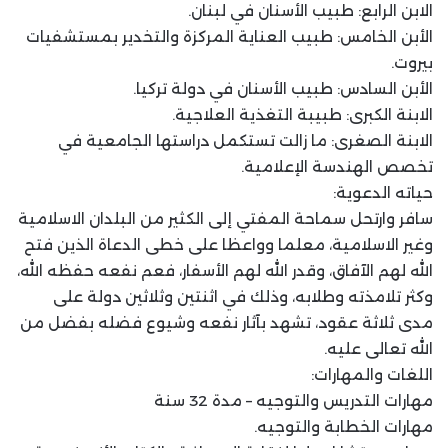
الابن الرابع: طبيب الأسنان في لبنان.
الأبن الخامس: طبيب العناية المركزة والتخدير بمستشفيات
بيروت.
الأبن السادس: طبيب الأسنان في دولة تركيا.
الابنة الكبرى: طبيبة التغذية العلاجية.
الابنة الصغرى: ما زالت تستكمل دراستها الجامعية في
تخصص الهندسة الإعلامية.
حياته الدعوية:
سافر وارتحل سماحة المفتي إلى الكثير من البلدان الاسلامية
وغير الاسلامية، معلما وواعظا على خطى الدعاة الذين فتح
الله لهم الآفاق، وقدر الله لهم الأسفار، فعم نفعه حفظه الله،
وكثر تلامذته وطلابه، وذلك في اثنتين وثلاثين دولة على
مدى ثلاثة عقود، تشهد بآثار نفعه وشيوع فضله بفضل من
الله تعالى عليه.
اللغات والمهارات:
مهارات التدريس والتوجيه – مدة 32 سنة
مهارات الخطابة والتوجيه.