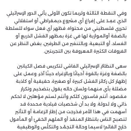
وفي النقطة الثالثة ولربما تكون الأولى يأتي الدور الإسرائيلي
الذي عمِدَ على إفراغ أي مشروع ديمقراطي أو استقلالي
تحرري فلسطيني من محتواه، فظهر أي فعل سواء للسلطة
بالضفة أوالموازية لها في غزة بمظهر الفشل الذريع أو
الفساد، أو التبعية، وبالتنفير من الطرفين، بغض النظر عن
الفروقات الكثيرة المعروفة بين التجربتين.
سعى النظامُ الإسرائيلي الفاشي لتكريس فصل الكيانين
بالضفة وغزة بالقوة أحيانًا وبالإغراء حينًا آخر، وعمل على
إظهار كل ركائز الفشل كبيرة أو صغيرة، حقيقية أو كاذبة
مضللة بأي منهما-ولسان حاله يقول بتضخيم وتكرار
مقصود: أنتم فاسدون كلكم وأنتم لستم مؤهلين لا لحكم
ذاتي ولا لدولة. ولا بد أن شخصيات قيادية محددة قد
أسهمت في هذا الأمر فخرجت من إطار الزعامة أو التأثير
لتصبح الناس بانتظار المنقذ أو الملهم الخفيّ أو المأمول
خارج القائم! لاسيما وحالة التجمّد والتكلّس والوظيفية