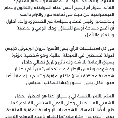
الملهم أو المنقذ الفرد، أم المؤسسة والنظام الملهم؟
القائد المؤثر أم ترسيخ أسس نظام المواطنة والقانون ونظام
الديمقراطية من حيث هي ثقافة: حوار والتزام دائمة
بالمجتمع، وليس فقط بالسياسة عبر الصندوق. وإنما أحاول
أن أفتح مساحة أوسع للتساؤل وحك الوعي والمقارنة
والتفكر والتأمل.
في كل استطلاعات الرأي يفوز (الأسير) مروان البرغوثي كرئيس
لدولة فلسطين في المرحلة التالية، وهو شخصية مؤثرة
بسياق الزعامة بلا شك وله تأثير وتاريخ نضالي حافل
ومشهود، وبنفس الإطار قامت “حماس” من أيام باختيار
شخصية محاصَرَة (أسير) ولكنها مؤثرة، وتتسم بالزعامة أيضًا
فيها، فكان يحيى السنوار رئيسًا للمكتب السياسي.
المثير بالأمر بالنسبة لي بالسياق هنا هو اضطرار العقل
الشعبي الفلسطيني وحتى الوعي السياسي القيادي كما
ظهر أيضًا للتمسك بالشخصيات الإلهامية المؤثرة-المنقذة،
بغض النظر عن اختبار مقدرتها للقيام بأعباء الموقع اللاحق،