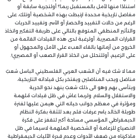
استنادًا منها لأمل بالمستقبل ربما؟ أولتجربة سابقة أو
مفاصل تاريخية محددة ارتبطت بهذه الشخصية أوتلك، على
الرغم من حالات التقييد والحصار أو الأسر، وتقييد الحريات
والتأثير المنطقي المتوقع بالتالي على طريقة التفكير واتخاذ
القرارات المصيرية. أولرغبة لدى هذه القيادات القائمة من
الخروج من أزماتها بالقاء العبء على الأمل والمجهول أو
على الزعيم، أوللتحلل من اتخاذ القرار الصعب أو المصيري!.
مما لا شك فيه أن الشعب العربي الفلسطيني الباسل شعبٌ
مناضل ويحب المناضلين ويفتخر بكل قياداته التاريخية،
ويتأسى بهم وهو الى ذلك شعبٌ ينهد نحو الحرية
والاستقلال والسلام. ولربما عاش في ظل قيادات مُلهمة
ومؤثرة في معظم جوانب حياته التي هيمن عليها لفترة
طويلة الخالد ياسر عرفات فلم يعد للثقة بفكرة النظام
الديمقراطي المؤسسي مساحة أكبر لتقفز على فكرة
الانصياع للزعامة أو الشخصية الملهمة لاسيما في ظل
ماذكرناه من ضعف الأدوات وعدم قدرة الآليات الديمقراطية