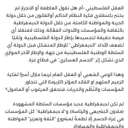
العقل الفلسطيني –أم هل نقول العاطفة أو الانجرار-لم
يختبر باعتقادي فكرة النظام الحاكم أوالقانون من خلال دولة
الحرية والمواطنة الكاملة، من خلال الدولة الديمقراطية
بالثقافة والمؤسسات والأدوات الفعّالة، وذلك لافتقاد أي
فرصة حقيقة لتجسيدها بإطار الدولة الفلسطينية. وثانيًا
لضعف الأداء “الديمقراطي” للإطار المتشكل قبل الدولة أي
السلطة الوطنية الفلسطينية من جهة، والإطار الآخر الموازي
الذي تشكل إثر “الحسم العسكري” في قطاع غزة.
وهذا الوعي الشعبي أو العقل العام لربما مازال أسيرًا لفكرة
الزعيم الملهم او القائد المؤثر (كاريزما) التي تتجاوز
المؤسسات والنُظُم والحريات، فتحقق المرغوب أو المامول؟
لم تكن لديمقراطية عديد مؤسسات السلطة المشهودة
(مادون التشريعي والرئاسة)، و”لا ديمقراطية” كل المؤسسات
في غزة-الحسم إلا لطمةً لمشروع “الثقة وتعزيز” المواطنة
والديمقراطية والمساواة.