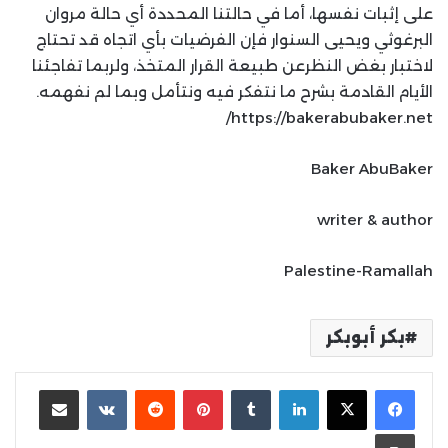
على إثبات نفسها، أما في حالتنا المحددة أي حالة مروان
البرغوثي ويحيى السنوار فإن الفرضيات بأي اتجاه قد تحتاج
لاختبار بغض النظرعن طبيعة القرار المتخذ، ولربما تفاجئنا
الأيام القادمة بشرح ما نتفكر فيه ونتأمل وبما لم نفهمه.
https://bakerabubaker.net/
Baker AbuBaker
writer & author
Palestine-Ramallah
بكر أبوبكر
لينكدإن
بينتيريست
مشاركة عبر البريد
طباعة