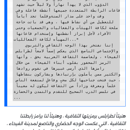
الدؤوب الذي لا يهدأ نهاراً ولا ليلاً حيث تشهد 
قاعات الرابطة المتعددة جميعها أنشطة فاعلة وفي 
وقت واحد على مدار السنةوقلما تجد أياماً 
للتعطيل من أي نشاط فيها ، وهي قد باتت حاجة 
ملحة لكافة الهيئآت والفعاليات والجمعيات وحتى 
الأفراد لأجل إبراز أنشطتها وإستخدام قاعاتها 
المهيأه لكافة الفعالليات...*

    إننا نفتخر بهذا الوجه الثقافي والتربوي 
والإجتماعي الناصع الذي يعكس إسماً لامعاً لطرابلس 
الفيحاء ، ولعاصمة الثقافة العربية بحق ، وأنها 
الرمز المحفور بقلوب أبناء الفيحاء  من خلال 
رامزها الذي أرسى عبيرها في نفوس روادها 
والكثير ممن يأملون بإرتيادها ويشاركون بنشاطها 
، حيث فتحت جناحيها لكل محبٍ وفاعلٍ لمنفعة الناس 
علماً ومعرفة وزاداً من الثقافة ليكون له معيناً 
في تلمس الدرب الصحيح للتقدم والتمدن والحضارة 
...
هنيئاً لطرابلس برمزيتها الثقافية ، وهنيئاً لنا برامز رابطتنا
الثقافية ، التي عكست الوجه الحضاري والناصع لمدينة الفيحاء ،