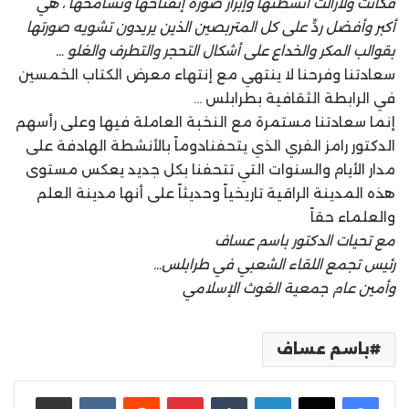
فكانت ولازالت أنشطتها وإبراز صورة إنفتاحها وتسامحها ، هي
أكبر وأفضل ردٍّ على كل المتربصين الذين يريدون تشويه صورتها
بقوالب المكر والخداع على أشكال التحجر والتطرف والغلو …
سعادتنا وفرحنا لا ينتهي مع إنتهاء معرض الكتاب الخمسين
في الرابطة الثقافية بطرابلس …
إنما سعادتنا مستمرة مع النخبة العاملة فيها وعلى رأسهم
الدكتور رامز الفري الذي يتحفنادوماً بالأنشطة الهادفة على
مدار الأيام والسنوات التي تتحفنا بكل جديد يعكس مستوى
هذه المدينة الراقية تاريخياً وحديثاً على أنها مدينة العلم
والعلماء حقاً
مع تحيات الدكتور باسم عساف
رئيس تجمع اللقاء الشعبي في طرابلس…
وأمين عام جمعية الغوث الإسلامي
باسم عساف
لينكدإن
بينتيريست
مشاركة عبر البريد