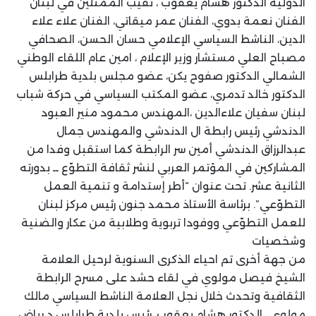
الدولية الدكتور هشام يعقوب ، نقيب الممثلين في لبنان
الفنان نعمة بدوي، الفنان عمر ميقاتي، الفنان علاء علاء
الدين، الناشط السياسي الإعلامي حسان الحسن، الصحافي
مصباح العلي مستشار وزير الإعلام ، امين عام اللقاء الوطني
الشمالي الدكتور صفوح يكن، عضو مجلس بلدية طرابلس
الدكتور خالد تدمري، عضو المكتب السياسي في حركة شباب
لبنان سفيان علاءالدين ،المهندس محمود منير العبود
الدندشي رئيس رابطة ال الدندشي والمهندس جمال
عبدالرزاق الدندشي أمين سر الرابطة كما استقبل وفدا من
المشاركين في المؤتمر العربي لنشر ثقافة التطوّع ــ بدورته
الثانية عشر. تحت عنوان “أطر إستدامة و تنمية العمل
التطوّعي”. برئاسة الأستاذ محمد جنون رئيس مركز لبنان
للعمل التطوّعي ووفودا تربوية وطلابية من عكار والضنية
وشخصيات
من جهة أخرى تم احياء الذكرى السنوية لرحيل العلامة
الشيخ فيصل مولوي في لقاء حشد على مسرح الرابطة
الثقافية وتحدث خلال نجل العلامة الناشط السياسي مالك
مولوي , الدكتور هشام يعقوب، رئيس بلدية طرابلس د رياض