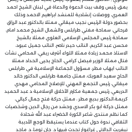
يمق، رئيس وقف بيت الدعوة والدعاة في لبنان الشيخ احمد
العمري، ووصلات إنشادية للمنشد ابراهيم الاحمد وذلك
بحضور دولة الرئيس نجيب ميقاتي ممثلا بالدكتور عبد الرزاق
قرحاني، سماحة مفتي طرابلس والشمال الشيخ محمد امام،
سماحة رئيس المجلس الإسلامي العلوي ممثلا بالشيخ
محسن عبد الكريم، النائب حيدر ناصر، النائب جميل عبود،
الاستاذ محمد زيادة ممثلا اللواء أشرف ريفي، المحامي نشأت
فتال ممثلا الوزير فيصل كرامي، الحاج يحيى الحداد ممثلا
النائب ايهاب مطر، مسؤول الجماعة الإسلامية في طرابلس
الحاج سعيد العويك، ممثل جامعة طرابلس الدكتور خالد
ميقاتي، رئيس التجمع المهني للإصلاح المحامي مهدي
الدريعي، رئيس جمعية مكارم الأخلاق الإسلامية د عبد الحميد
كريمة،الدكتور بديع مطر ، ممثل حركة فتح جمال كيالي،
ممثل حركة ابو بكر الاسدي وحشد من رجال الدين وشخصيات
كما نظم منتدى شاعر الكورة الخضراء عبد الله شحادة
الثقافي ندوة حول كتاب عندما يستيقظ الوجع الأديبة
نيفريت الدالاتي غراغوار تحدث فيها د. جان توما، د. ماجد