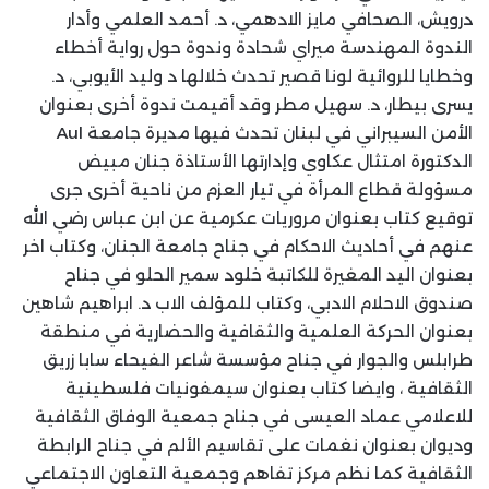
درويش، الصحافي مايز الادهمي، د. أحمد العلمي وأدار
الندوة المهندسة ميراي شحادة وندوة حول رواية أخطاء
وخطايا للروائية لونا قصير تحدث خلالها د وليد الأيوبي، د.
يسرى بيطار، د. سهيل مطر وقد أقيمت ندوة أخرى بعنوان
الأمن السيبراني في لبنان تحدث فيها مديرة جامعة Aul
الدكتورة امتثال عكاوي وإدارتها الأستاذة جنان مبيض
مسؤولة قطاع المرأة في تيار العزم من ناحية أخرى جرى
توقيع كتاب بعنوان مروريات عكرمية عن ابن عباس رضي الله
عنهم في أحاديث الاحكام في جناح جامعة الجنان، وكتاب اخر
بعنوان اليد المغيرة للكاتبة خلود سمير الحلو في جناح
صندوق الاحلام الادبي، وكتاب للمؤلف الاب د. ابراهيم شاهين
بعنوان الحركة العلمية والثقافية والحضارية في منطقة
طرابلس والجوار في جناح مؤسسة شاعر الفيحاء سابا زريق
الثقافية ، وايضا كتاب بعنوان سيمفونيات فلسطينية
للاعلامي عماد العيسى في جناح جمعية الوفاق الثقافية
وديوان بعنوان نغمات على تقاسيم الألم في جناح الرابطة
الثقافية كما نظم مركز تفاهم وجمعية التعاون الاجتماعي