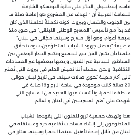
قاسم إسطنبولي الحائز على جائزة اليونسكو الشارقة
للثقافة العربية أن “الهدف من المشروع هو إقامة صلة ما
بين الجنوب والشمال وبيروت، كونه تكملةً لحلمنا الذي كان
قد بدأ مع تأسيس “المسرح الوطني اللبناني” في صور، منذ
سبعة أعوام، وهو أوّل مسرح وسينما مجّاني في لبنان”،
مضيفاً: “بفضل جهود الشباب المتطوّعين، سوف نحقّق
حلمنا بأن يكون الفن حق للجميع ونكسر الجدار الوهمي بين
المناطق اللبنانية عبر الفنون وربطها ببعضها عبر المساحات
الثقافية، ونحن سعداء أننا نعيش الحلم في بيروت التي تُعتبر
ثاني أكثر مدينة تحوي صالات سينما في تاريخ لبنان حوالى
29 صالة كانت موجودة في ساحة البرج و16 صالة في
منطقة الحمرا، وتأسّست فيها العديد من المسارح التي
شهدت على أهم المسرحيين في لبنان والعالم.
هذا وتهدف جمعية تيرو للفنون التي يقودها الشباب
المتطوعون إلى إنشاء مساحات ثقافية حرة ومستقلة في
لبنان من خلال إعادة تأهيل سينما الحمرا وسينما ستارز في