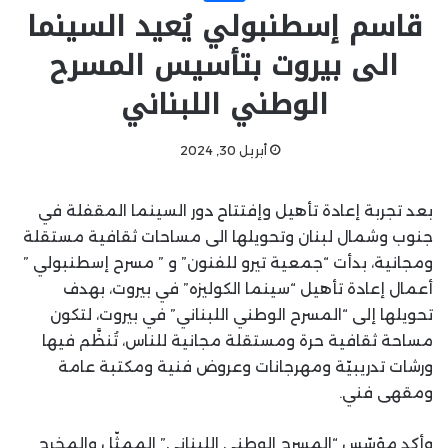
قاسم إسطنبولي يُعيد السينما
الى بيروت بتأسيس المسرح
الوطني اللبناني
أبريل 30, 2024
بعد تجربة إعادة تأهيل وإفتتاح دور السينما المقفلة في
جنوب وشمال لبنان وتحويلها الى مساحات ثقافية مستقلة
ومجانية، بدأت “جمعية تيرو للفنون” و ” مسرح إسطنبولي ”
أعمال إعادة تأهيل “سينما الكوليزه” في بيروت، بهدف
تحويلها إلى “المسرح الوطني اللبناني” في بيروت، لتكون
مساحة ثقافية حرة ومستقلة مجانية للناس، تُنظَّم فيها
ورشات تدريبيّة ومهرجانات وعروض فنية ومكتبة عامة
ومقهى فني.
وأكد مؤسّس “المسرح الوطني اللبناني” الممثّل والمخرج