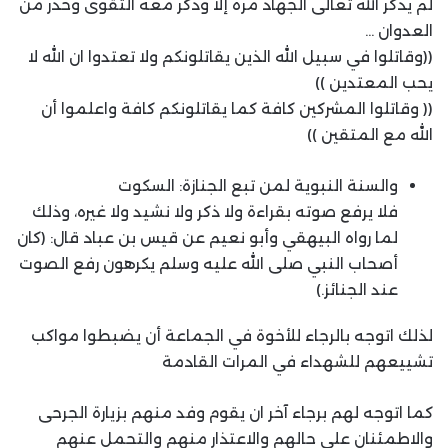
لم يذكر الله تعالى الجهاد مرة إلا وذكر معه التقوى وحذر من
العدوان …
((وقاتلوا في سبيل الله الذين يقاتلونكم ولا تعتدوا ان الله لا
يحب المعتدين ))
(( وقاتلوا المشركين كافة كما يقاتلونكم كافة واعلموا أن
الله مع المتقين ))
والسنة النبوية لمن تبع الجنازة: السكوت
فلا يرفع صوته بقراءة ولا ذكر ولا نشيد ولا غيره، وذلك
لما رواه البيهقي وأبو نعيم عن قيس بن عباد قال: (كان
أصحاب النبي صلى الله عليه وسلم يكرهون رفع الصوت
عند الجنائز.)
لذلك اتوجه بالرجاء للأخوة في الجماعة أن يضبطوا مواكب
تشييعهم للشهداء في المرات القادمة
كما اتوجه لهم برجاء آخر ان يقوم وفد منهم بزيارة الجرحى
والاطمئنان على حالهم والاعتذار منهم والتحمل عنهم