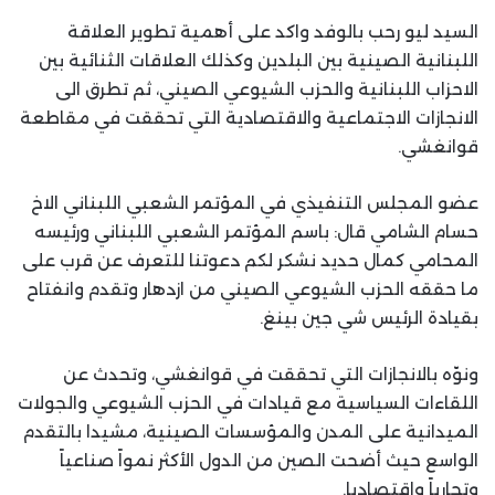
السيد ليو رحب بالوفد واكد على أهمية تطوير العلاقة
اللبنانية الصينية بين البلدين وكذلك العلاقات الثنائية بين
الاحزاب اللبنانية والحزب الشيوعي الصيني، ثم تطرق الى
الانجازات الاجتماعية والاقتصادية التي تحققت في مقاطعة
قوانغشي.
عضو المجلس التنفيذي في المؤتمر الشعبي اللبناني الاخ
حسام الشامي قال: باسم المؤتمر الشعبي اللبناني ورئيسه
المحامي كمال حديد نشكر لكم دعوتنا للتعرف عن قرب على
ما حققه الحزب الشيوعي الصيني من ازدهار وتقدم وانفتاح
بقيادة الرئيس شي جين بينغ.
ونوّه بالانجازات التي تحققت في قوانغشي، وتحدث عن
اللقاءات السياسية مع قيادات في الحزب الشيوعي والجولات
الميدانية على المدن والمؤسسات الصينية، مشيدا بالتقدم
الواسع حيث أضحت الصين من الدول الأكثر نمواً صناعياً
وتجارياً واقتصاديا.