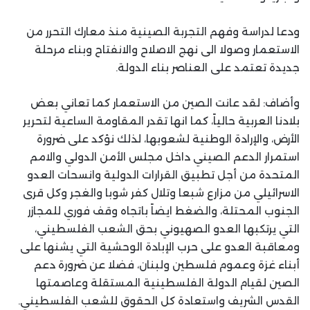
ودعا لدراسة وفهم التجربة الصينية منذ معارك التحرر من
الاستعمار وصولا الى نهج الاصلاح والانفتاح وبناء مرحلة
جديدة تعتمد على العناصر بناء الدولة.
وأضاف: لقد عانت الصين من الاستعمار كما تعاني بعض
بلادنا العربية حالياً، كما انها تقدر المقاومة الساعية لتحرير
الأرض، والإرادة الوطنية لشعوبها، لذلك نؤكد على ضرورة
استمرار الدعم الصيني داخل مجلس الأمن الدولي والامم
المتحدة من أجل تطبيق القرارات الدولية وانسحات العدو
الاسرائيلي من مزارع شبعا وتلال كفر شوبا والغجر وكل قرى
الجنوب المحتلة، والضغط ايضاً باتجاه وقف فوري للمجازر
التي يرتكبها العدو الصهيوني بحق الشعب الفلسطيني،
ومعاقبة العدو على حرب الإبادة الوحشية التي يشنها على
أبناء غزة وعموم فلسطين ولبنان، فضلا عن ضرورة دعم
الصين لقيام الدولة الفلسطينية المستقلة وعاصمتها
القدس الشريف واستعادة كل الحقوق للشعب الفلسطيني.