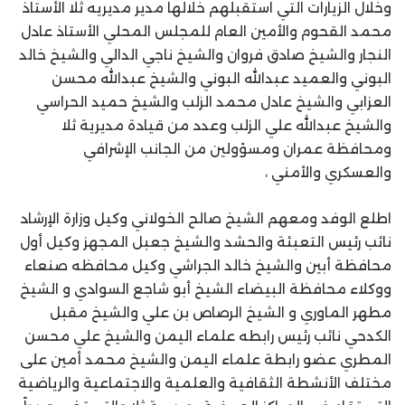
وخلال الزيارات التي استقبلهم خلالها مدير مديريه ثلا الأستاذ
محمد القحوم والأمين العام للمجلس المحلي الأستاذ عادل
النجار والشيخ صادق فروان والشيخ ناجي الدالي والشيخ خالد
البوني والعميد عبدالله البوني والشيخ عبدالله محسن
العزابي والشيخ عادل محمد الزلب والشيخ حميد الحراسي
والشيخ عبدالله علي الزلب وعدد من قيادة مديرية ثلا
ومحافظة عمران ومسؤولين من الجانب الإشرافي
والعسكري والأمني ،
اطلع الوفد ومعهم الشيخ صالح الخولاني وكيل وزارة الإرشاد
نائب رئيس التعبئة والحشد والشيخ جعبل المجهز وكيل أول
محافظة أبين والشيخ خالد الجراشي وكيل محافظه صنعاء
ووكلاء محافظة البيضاء الشيخ أبو شاجع السوادي و الشيخ
مطهر الماوري و الشيخ الرصاص بن علي والشيخ مقبل
الكدحي نائب رئيس رابطه علماء اليمن والشيخ علي محسن
المطري عضو رابطة علماء اليمن والشيخ محمد أمين على
مختلف الأنشطة الثقافية والعلمية والاجتماعية والرياضية