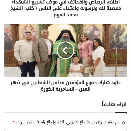
اطلاق الرصاص والقذائف في موكب تشييع الشهداء
معصية لله ولرسوله واعتداء على الناس \ كتب: الشيخ
محمد اسوم
عبّود شارك جموع المؤمنين قداس الشعانين في ضهر
العين - السامرية الكورة
اترك تعليقاً
لن يتم نشر عنوان بريدك الإلكتروني.
الحقول الإلزامية مشار إليها بـ
*