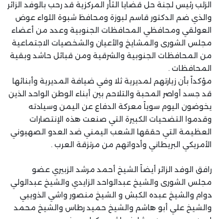
الزلب رئيس لجنة حل قضايا الثأر المركزية قد رحب بالوفد الزائر
والذي ضم الدكتور قاسم لبوزة ومحافظ شبوة اللواء عوض
العولقي ومحافظي المحافظات الجنوبية وعدد من أعضاء
مجلس الشورى والمشايخ والأعيان والشخصيات الاجتماعية
من المحافظات الجنوبية والشرقية ومن قبائل حاشد وبقية
المحافظات .
مؤكداً بأن زيارتهم لمديرية ثلا وفي ضيافة المديرية وأبنائها
قد جسد أواصر المحبة والتلاحم بين أبناء الوطن الواحد الذين
يخوضون اليوم سوياً معركة الدفاع عن اليمن وسيادته
وقدموا التضحيات الكبيرة التي صنعت هذه الإنتصارات
العظيمة التي حققها الشعب اليمني ضد العدو الصهيوني
الأمريكي البريطاني وأدواتهم من مرتزقة العرب .
رافق الوفد الزائر أيضاً الشيخ أحمد مرشد الزبيري عضو
مجلس الشورى والشيخ عبدالواحد الزايدي والشيخ عبدالولي
دوام والشيخ عبده الكبش و الشيخ منصور واشي الذويبي
والشيخ علي أبو هاشم والشيخ حميد رطاس والشيخ محمد