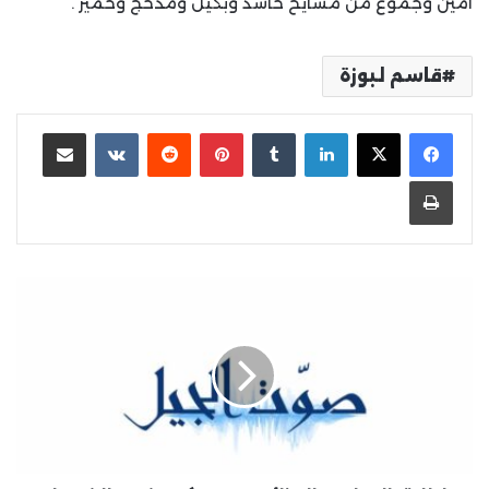
امين وجموع من مشايخ حاشد وبكيل ومذحج وحمير .
قاسم لبوزة
لينكدإن
بينتيريست
مشاركة عبر البريد
طباعة