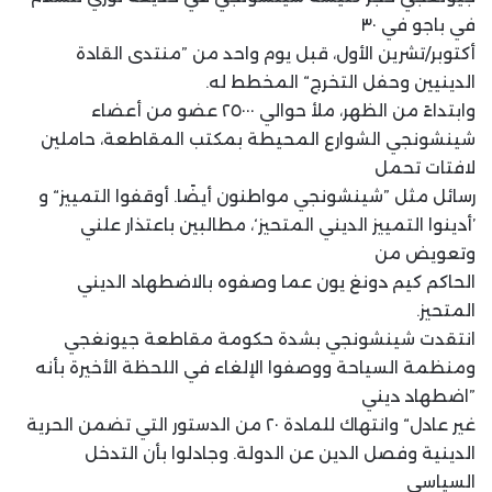
في باجو في ٣٠
أكتوبر/تشرين الأول، قبل يوم واحد من ”منتدى القادة
الدينيين وحفل التخرج“ المخطط له.
وابتداءً من الظهر، ملأ حوالي ٢٥٠٠٠ عضو من أعضاء
شينشونجي الشوارع المحيطة بمكتب المقاطعة، حاملين
لافتات تحمل
رسائل مثل ”شينشونجي مواطنون أيضًا. أوقفوا التمييز“ و
’أدينوا التمييز الديني المتحيز‘، مطالبين باعتذار علني
وتعويض من
الحاكم كيم دونغ يون عما وصفوه بالاضطهاد الديني
المتحيز.
انتقدت شينشونجي بشدة حكومة مقاطعة جيونغجي
ومنظمة السياحة ووصفوا الإلغاء في اللحظة الأخيرة بأنه
”اضطهاد ديني
غير عادل“ وانتهاك للمادة ٢٠ من الدستور التي تضمن الحرية
الدينية وفصل الدين عن الدولة. وجادلوا بأن التدخل
السياسي