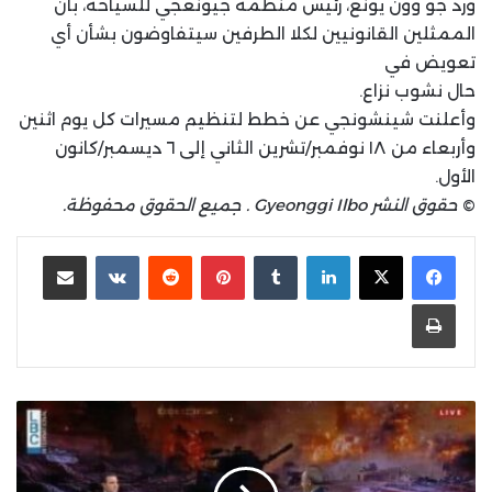
ورد جو وون يونغ، رئيس منظمة جيونغجي للسياحة، بأن
الممثلين القانونيين لكلا الطرفين سيتفاوضون بشأن أي
تعويض في
حال نشوب نزاع.
وأعلنت شينشونجي عن خطط لتنظيم مسيرات كل يوم اثنين
وأربعاء من ١٨ نوفمبر/تشرين الثاني إلى ٦ ديسمبر/كانون
الأول.
©
حقوق النشر Gyeonggi Ilbo . جميع الحقوق محفوظة.
لينكدإن
بينتيريست
مشاركة عبر البريد
طباعة