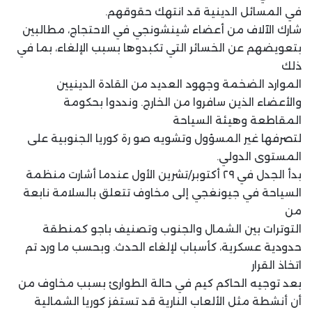
في المسائل الدينية قد انتهك حقوقهم.
شارك الآلاف من أعضاء شينشونجي في الاحتجاج، مطالبين
بتعويضهم عن الخسائر التي تكبدوها بسبب الإلغاء، بما في
ذلك
الموارد الضخمة وجهود العديد من القادة الدينيين
والأعضاء الذين سافروا من الخارج. ونددوا بحكومة
المقاطعة وهيئة السياحة
لتصرفها غير المسؤول وتشويه صو رة كوريا الجنوبية على
المستوى الدولي.
بدأ الجدل في ٢٩ أكتوبر/تشرين الأول عندما أشارت منظمة
السياحة في جيونغجي إلى مخاوف تتعلق بالسلامة نابعة
من
التوترات بين الشمال والجنوب وتصنيف باجو كمنطقة
حدودية عسكرية، كأسباب لإلغاء الحدث. وبحسب ما ورد تم
اتخاذ القرار
بعد توجيه الحاكم كيم في حالة الطوارئ بسبب مخاوف من
أن أنشطة مثل الألعاب النارية قد تستفز كوريا الشمالية