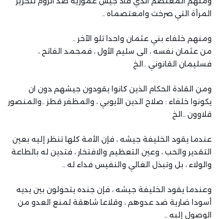
ومنهم المعتصم الذي قاد جيش عمورية ضد الروم لتحرير
المرأة التي صرخت وامعتصماه ..
ومنهم خلفاء بني عثمان واحدا تلو الآخر ..
من عثمان نفسه ، الى سليم الأول ، فمحمد الفاتح ،
فسليمان القانوني ..الخ
ومن القادة الحكام الذين كانوا يقودون جيشهم دون ان
يكونوا خلفاء : صلاح الدين الأيوبي ، والمظفر قطز ..والمنصور
قلاوون ..الخ
عندما يقود الخليفة جيشه ، فإن الأمة كلها تنظر إليه بعين
التقدير والحب ، وعين التعظيم والافتخار ، فتدين له بالطاعة
والولاء ، بل وتبذل الغالي والنفيس فداء له ..
وعندما يقود الخليفة جيشه ، فإن جنده يتحولون بين يديه
أسودا ضارية ضد عدوهم ، وقلاعا شاهقة لمنع العدو من
الوصول إليه ..