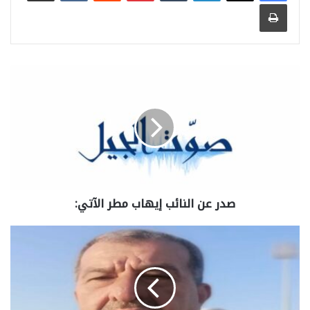
طباعة
صدر عن النائب ⁧‫إيهاب مطر‬⁩ الآتي: