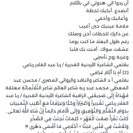
أن ردوا الي هدوئي اني بالآلام
أتصدع…أبكيك لحظة..
.وأعاتبك وأخفي
ملامة عينيك حين أغيب
عن ذكرك للحظات أحن وصلك
رغم طول البعاد ما كنت يوما
عشقت سواك.. آمنت بك قلبا
وغربة روح تأسرني
بقلمي الشاعرة الأردنية القديرة / ربا عبد القادر رباعي
{2} آهٍ يَا أَيَّامَ غَرَامِي
بقلمي أ د الشاعر والناقد والروائي المصري / محسن عبد
المعطي محمد عبد ربه شاعر العالم شاعر الثّلَاثُمِائَةِ معلقة
مُهْدَاةٌ إِلَى صَدِيقَتِي الراقية الشاعرة الأردنية القديرة / ربا عبد
القادر رباعي تَقْدِيراً وَاعْتِزَازاً وَحُبًّا وَعِرْفَاناً مَعَ أَطْيَبِ التَّمَنِيَاتِ
بِدَوَامِ التَّقَدُّمِ وَالتَّوْفِيقِ وَإِلَى الْأَمَامِ دَائِماً إِنْ شَاءَ اللَّهُ تَعَالـَى .
كَانَتْ تَقْرَأُ صَمْتَ الْقَهْرِ = كَلِمَاتٌ نُحِتَتْ فِي الصَّخْرِ
وَتَلَاشَتْ فِي قَلْبِي عَبَثًا = أَحْلَامِي مَا أَقْسَى دَهْرِي !!!