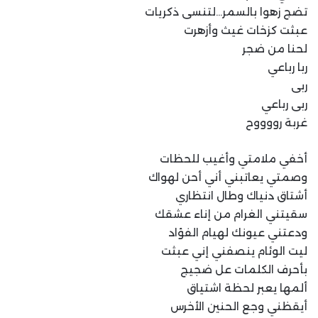
تضج زهوا بالسمر…لتنسى ذكريات
عبثت كزخات غيث وأزهرت
لحنا من ضجر
ربا رباعي
ربى
ربى رباعي
غربة رووووح
أخفي ملامتي وأغيب للحظات
وصمتي يعاتبني أني أحن لهواك
أشتاق دنياك وطال انتظاري
سقيتني الغرام من إناء عشقك
ودعتني عيونك لهيام الفؤاد
ليت الوئام ينصفني إني عبثت
بأحرف الكلمات عل ضجيج
ألمها يعبر لحظة اشتياق
أيقظني وجع الحنين الأخرس