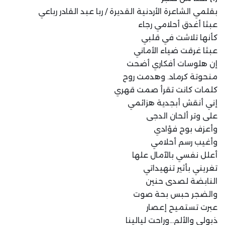
بقلمي الشاعرة الأردنية القديرة / ربا عبد القادر رباعي
عبثا أغدق أحلامي رجاء
كأنها تلاشت في قلبي
عبثا غرقت ضياء الأماني
إن هلوسات أفكاري أضحت
منحوتة كرماد. وهدمت روح
كلمات كانت تقرأ صمت قهري
إني أنقش أبجدية هزائمي
على وتر ألحان الدجى
وأعزف بوح فؤادي
وأغيب رسم أحلامي
أعلل نفسي بالآمال علها
تغريني بأثير تنهيداتي
النابضة لصدى حنين
والضجر حبس بحة صوت
عبرت تستميح إعصار
ذبولي والألم…وراحت ليالينا