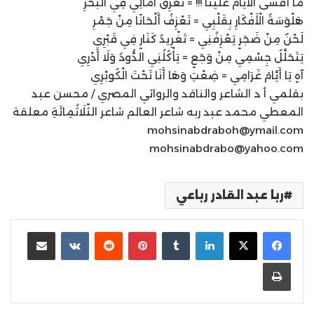
مَا أَقْسَى الْأَيَّامَ عَلَيْنَا !!! = تُغْرِقُ آَمَالِي فِي الْبَحْرِ
هَلْوَسَةُ الْأَفْكَارِ بِقَلْبِي = تَعْزِفُ أَلْحَانًا مِنْ جَمْرِ
لَحْنٌ مِنْ ضَجَرٍ يَعْزِفُنِي = تَغْرِيدُ كَنَارٍ فِي قَبْرِي
يَتَحَلَّلُ جِسْمِي مِنْ وَجَعٍ = يَأْكُلُنِي الدُّودُ وَلَا أَدْرِي
آهٍ يَا أَيَّامَ غَرَامِي = ضِعْتِ وَهَا أَنَا تَحْتَ الْكُوبْرِي
بقلمي أ د الشاعر والناقد والروائي المصري / محسن عبد
المعطي محمد عبد ربه شاعر العالم شاعر الثّلَاثُمِائَةِ معلقة
mohsinabdraboh@ymail.com
mohsinabdrabo@yahoo.com
ربا عبد القادر رباعي
لينكدإن
بينتيريست
مشاركة عبر البريد
طباعة