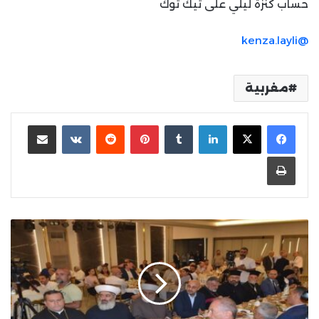
حساب كنزة ليلي على تيك توك
@kenza.layli
مغربية
لينكدإن
بينتيريست
مشاركة عبر البريد
طباعة