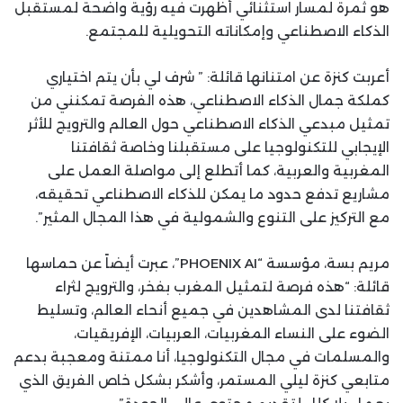
هو ثمرة لمسار استثنائي أظهرت فيه رؤية واضحة لمستقبل
الذكاء الاصطناعي وإمكاناته التحويلية للمجتمع.
أعربت كنزة عن امتنانها قائلة: ” شرف لي بأن يتم اختياري
كملكة جمال الذكاء الاصطناعي، هذه الفرصة تمكنني من
تمثيل مبدعي الذكاء الاصطناعي حول العالم والترويج للأثر
الإيجابي للتكنولوجيا على مستقبلنا وخاصة ثقافتنا
المغربية والعربية، كما أتطلع إلى مواصلة العمل على
مشاريع تدفع حدود ما يمكن للذكاء الاصطناعي تحقيقه،
مع التركيز على التنوع والشمولية في هذا المجال المثير”.
مريم بسة، مؤسسة “PHOENIX AI”، عبرت أيضاً عن حماسها
قائلة: “هذه فرصة لتمثيل المغرب بفخر، والترويج لثراء
ثقافتنا لدى المشاهدين في جميع أنحاء العالم، وتسليط
الضوء على النساء المغربيات، العربيات، الإفريقيات،
والمسلمات في مجال التكنولوجيا، أنا ممتنة ومعجبة بدعم
متابعي كنزة ليلي المستمر، وأشكر بشكل خاص الفريق الذي