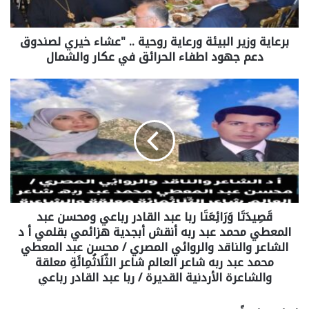
برعاية وزير البيئة ورعاية روحية .. "عشاء خيري لصندوق
دعم جهود اطفاء الحرائق في عكار والشمال
قَصِيدَتَا وَرَائِعَتَا ربا عبد القادر رباعي ومحسن عبد
المعطي محمد عبد ربه أنقش أبجدية هزائمي بقلمي أ د
الشاعر والناقد والروائي المصري / محسن عبد المعطي
محمد عبد ربه شاعر العالم شاعر الثّلَاثُمِائَةِ معلقة
والشاعرة الأردنية القديرة / ربا عبد القادر رباعي