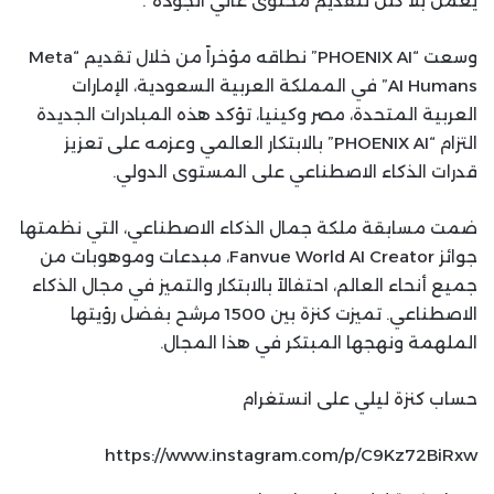
يعمل بلا كلل لتقديم محتوى عالي الجودة”.
وسعت “PHOENIX AI” نطاقه مؤخراً من خلال تقديم “Meta
AI Humans” في المملكة العربية السعودية، الإمارات
العربية المتحدة، مصر وكينيا، تؤكد هذه المبادرات الجديدة
التزام “PHOENIX AI” بالابتكار العالمي وعزمه على تعزيز
قدرات الذكاء الاصطناعي على المستوى الدولي.
ضمت مسابقة ملكة جمال الذكاء الاصطناعي، التي نظمتها
جوائز Fanvue World AI Creator، مبدعات وموهوبات من
جميع أنحاء العالم، احتفالاً بالابتكار والتميز في مجال الذكاء
الاصطناعي. تميزت كنزة بين 1500 مرشح بفضل رؤيتها
الملهمة ونهجها المبتكر في هذا المجال.
حساب كنزة ليلي على انستغرام
https://www.instagram.com/p/C9Kz72BiRxw