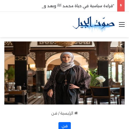
“قراءة سياسية في حياة محمد ﷺ وبعد وفاته”
القائمة
الرئيسية
/
فن
فن