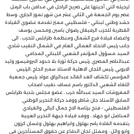
لرحيله التي أحيتها على ضريح الراحل في مدافن باب الرمل
عصر يوم الجمعة في الثاني عشر من شهر تموز الجاري ،وسط
حشد وطني لبناني – فلسطيني مميَز تقدمه عضوي القيادة
القطرية للحزب الرفيقان رضوان ياسين ومحسن يوسف
واعضاء قيادة فرع الشمال ومنظمة طرابلس للحزب ، الى
جانب رئيس الاتحاد العمالي العام في الشمال النقيب شادي
السيد ،مسؤول المؤتمر الشعبي اللبناني المحامي
عبدالناصر المصري ،رئيس حركة ثورة بلا حدود البروفيسور وليد
الايوبي ،رئيس اللجان الاهلية الاستاذ سمير الحاج ،الرئيس
المؤسس لكشاف الغد القائد عبدالرزاق عواد ،رئيس جمعية
اللقاء الشعبي الدكتور باسم عساف ،نقيب اصحاب
المفروشات السيد عبدالله حرب ، عضو مجلس بلدية طرابلس
السابق الأستاذ جان شاطر ووفد حركة التحرير الوطني
الفلسطيني – فتح برئاسة الاخ جمال كيالي والقيادي
المناضل ابو جهاد ، ووفد قيادة جبهة التحرير العربية
يتقدمه القادة ياسر بهلول وابراهيم بهلول وغسان كرزون
وابو وائل ، وممثل لجان الدفاع عن حقوق المستأجرين في