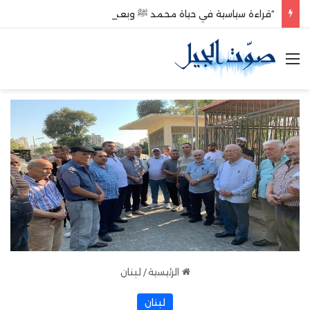
“قراءة سياسية في حياة محمد ﷺ وبعد وفاته”
القائمة
الرئيسية
/
لبنان
لبنان