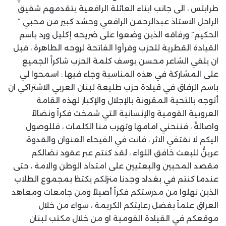
طرابلس ، الى جانب ابناء العائلة الرافعية يتقدمهم شقيق
الراحل الاستاذ عبدالرحمن الرافعي وحشد كبير من محبي ”
الحكيم” ورفاقه الذين وضعوا على ضريحه إكليل ورد باسم
القيادة القطرية للحزب وقرأوا الفاتحة لروحه الطاهرة ، قبل
ان يلقي الشاعر محسن يوسف كلمة الحزب شاكراً الجميع
على المشاركة في هذه المناسبة وجاء فيها : اسمحوا لي
باسم الرفاق في قيادة حزب طليعة لبنان العربي الاشتراكي ان
أتوجه بالتحية المقرونة بالإجلال والإكبار لهذه القامة
العروبية القومية والإنسانية التي شمخت فكراً ونضالاً
واصالةً ، فننحني امامها وتهرب منا الكلمات ، فللوصول
اليكم لا نقتفي الاثر ، فانت في الفيحاء العنوان والقدوة،
عرينُّ للبعث خافق اللواء ، لقد كنتم عبر عقود نضالكم
مقصد المحبين والبعثيين على امتداد الوطن والامة ، حتى
عندما كنتم في بغداد وجدنا منزلكم يكتظ بمجموع الطلاب
الذين نهلوا من مدرستكم فكراً أصيلاً ومن جامعات ومعاهد
العراق علماً بفضل رعايتكم الكريمة ، سواء من خلال
موقعكم في القيادة القومية او من خلال مكتب لبنان