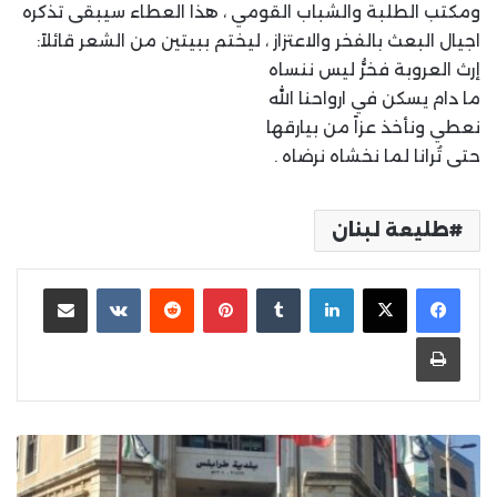
ومكتب الطلبة والشباب القومي ، هذا العطاء سيبقى تذكره
اجيال البعث بالفخر والاعتزاز ، ليختم ببيتين من الشعر قائلاً:
إرث العروبة فخرُّ ليس ننساه
ما دام يسكن في ارواحنا الله
نعطي ونأخذ عزاً من بيارقها
حتى تُرانا لما نخشاه نرضاه .
طليعة لبنان
لينكدإن
بينتيريست
مشاركة عبر البريد
طباعة