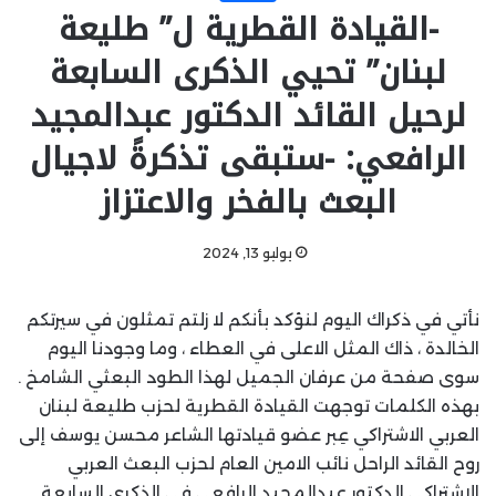
-القيادة القطرية ل” طليعة
لبنان” تحيي الذكرى السابعة
لرحيل القائد الدكتور عبدالمجيد
الرافعي: -ستبقى تذكرةً لاجيال
البعث بالفخر والاعتزاز
يوليو 13, 2024
نأتي في ذكراك اليوم لنؤكد بأنكم لا زلتم تمثلون في سيرتكم
الخالدة ، ذاك المثل الاعلى في العطاء ، وما وجودنا اليوم
سوى صفحة من عرفان الجميل لهذا الطود البعثي الشامخ .
بهذه الكلمات توجهت القيادة القطرية لحزب طليعة لبنان
العربي الاشتراكي عِبر عضو قيادتها الشاعر محسن يوسف إلى
روح القائد الراحل نائب الامين العام لحزب البعث العربي
الاشتراكي الدكتور عبدالمجيد الرافعي في الذكرى السابعة