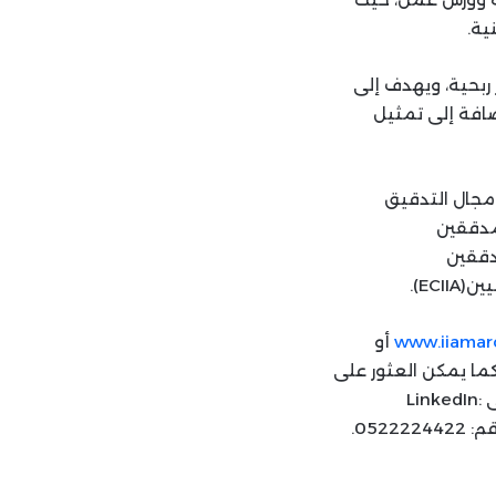
ية.
 الداخليين تأسس في عام 1985 كجمعية غير ربحية، ويهدف إلى
ضافة إلى تمثيل
مجال التدقيق
تحاد الأفريقي للمدققين
اتحاد العربي للمدققين
www.iiamar
أو
 عبر البريد الإلكتروني: info@iiamaroc.org أو office.manager@iiamaroc.org. كما يمكن العثور على
:
0522.