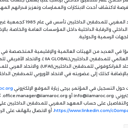
ة لاكتشاف أحدث الابتكارات والممارسات وتعزيز قدراتهم المهن
جدير بالذكر، أن المعهد المغربي للمدققين
الداخلي والرقابة الداخلية داخل المؤسسات العامة والخاصة، بالإ
جهات الرسمية والدولية.
وًا في العديد من الهيئات العالمية والإقليمية المتخصصة في 
الداخلي مثل المعهد العالمي للمدققين الداخليين(IIA GLOBAL )، والا
الداخليين(AFIIA)، والاتحاد الفرانكوفوني للمدققين الداخليين(UFAI)، وال
حول التسجيل في المؤتمر، يرجى زيارة الموقع الإلكتروني
oc.org
التواصل
تفاصيل على حساب المعهد المغربي للمدققين الداخليين على LinkedIn
https://www.linkedin.com/c٥omp
، أو الاتصال بالهاتف على الرقم: 224422