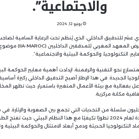
والاجتماعية”.
يونيو 12, 2024
ي عشر للتدقيق الداخلي، الذي يُنظم تحت الرعاية السامية لصاحب 
محمد السادس، يستعرض المعهد ال
يير، التكنولوجيا، والحوكمة البيئية والاجتماعية”.
تسارع نحو التقنية والرقمنة، ازدادت أهمية معايير الحوكمة البي
وجيا الجديدة. في هذا الإطار أصبح التدقيق الداخلي ركيزة أساسي
ل بفعالية مع بيئة الأعمال المتغيرة باستمرار، حيث تظهر المخ
افية مكانة مركزية.
ليون سلسلة من التحديات التي تجمع بين الصعوبة والإثارة. في ه
معايير التدقيق الجديدة لعام 2024 تطورًا تكيفيًا مع هذا النظام البيئي، حيث 
د التكنولوجيا الحديثة ودمج أبعاد الامتثال والحوكمة البيئية وا