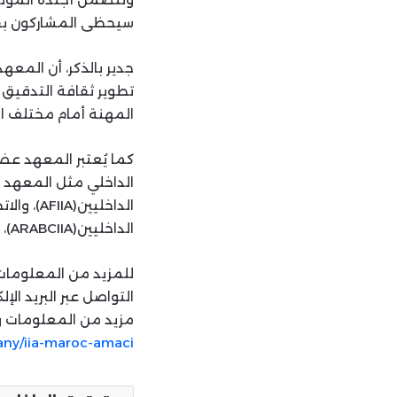
سيحظى المشاركون بفرص
تطوير ثقافة التدقيق 
المهنة أمام مختلف ال
كما يُعتبر المعهد عض
الداخليين(ARABCIIA)، بالإضافة كذلك إلى عضويته في الاتحاد الأوروبي للمدققين الداخليين(ECIIA).
للمزيد من المعلومات 
مزيد من المعلومات وال
any/iia-maroc-amaci