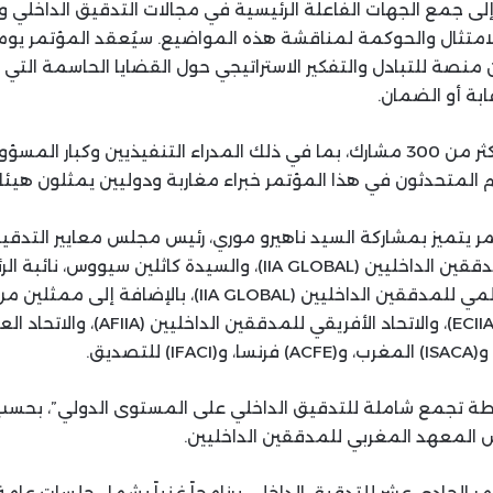
لى جمع الجهات الفاعلة الرئيسية في مجالات التدقيق الداخلي وإ
ن منصة للتبادل والتفكير الاستراتيجي حول القضايا الحاسمة التي
ابة أو الضمان.
ومن المنتظر حضور أكثر من 300 مشارك، بما في ذلك المدراء التنفيذيين وكبا
المتحدثون في هذا المؤتمر خبراء مغاربة ودوليين يمثلون هيئ
تمر يتميز بمشاركة السيد ناهيرو موري، رئيس مجلس معايير التدقي
بالمعهد العالمي للمدققين الداخليين (IIA GLOBAL)، والسيدة كاثلين
المهني بالمعهد العالمي للمدققين الداخليين (IIA GLOBAL)، بال
للمدققين الداخليين (ECIIA)، والاتحاد الأفريقي 
نقطة تجمع شاملة للتدقيق الداخلي على المستوى الدولي”، بحس
يس المعهد المغربي للمدققين الداخليين.
 الحادي عشر للتدقيق الداخلي برنامجاً غنياً يشمل جلسات عا