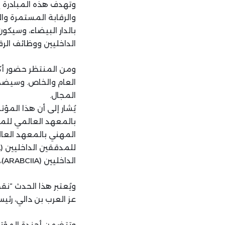
وتهدف هذه المبادرة إ
بالدار البيضاء، وسيكو
الداخليين ووظائف الرق
العام والخاص. وسيضم 
المجال.
يُشار إلى أن هذا المؤ
الداخليين (ARABCIIA)، و(ISACA) المغرب، و(ACFE) فرنسا، و(IFACI) للتصديق.
ويُعتبر هذا الحدث “
عز العرب بن دالي، رئ
وتتضمن أجندة المؤتمر