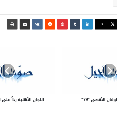
لينكدإن
بينتيريست
مشاركة عبر البريد
طباع
X
ان الأقصى "79"
اللجان الأهلية رداََ على 