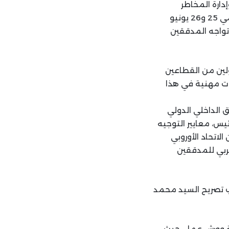
دارة المخاطر
والرقابة المستمرة والامتثال والحوكمة لمناقشة هذه المواضيع. سيُعقد المؤتمر يومي 25 و26 يونيو
 تواجه المدققين
ر المسؤولين من القطاعين
ات مهنية في هذا
ق الداخلي الدولي
 سيووس، نائبة الرئيس، معايير التوجيه
إضافة إلى ممثلين من الاتحاد الأوروبي
للمدققين الداخليين (AFIIA)، والاتحاد العربي للمدققين
ب تصريح السيد محمد
مة وورش عمل، حيث