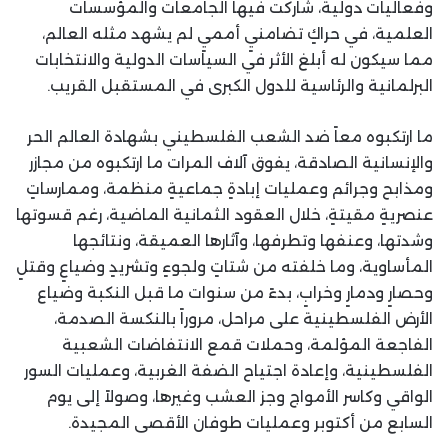
وفعاليات دولية، شاركت فيها الجامعات والمؤسسات
العلمية، في حراكٍ تضامنيٍ أمميٍ لم يشهد مثله العالم،
مما سيكون له أبلغ الأثر في السياسات الدولية والانتخابات
البرلمانية والرئاسية للدول الكبرى في المستقبل القريب.
ما ارتكبوه معاً ضد الشعب الفلسطيني بشهادة العالم الحر
والإنسانية الصادقة، يفوق آلاف المرات ما ارتكبوه من مجازر
ومذابح وجرائم وعمليات إبادةٍ جماعيةٍ منظمة، وممارساتٍ
عنصريةٍ مقيتةٍ، خلال العقود الثمانية الماضية، رغم قسوتها
وشدتها، وعنفها وتطرفها، وآثارها العميقة، ونتائجها
المأساوية، وما خلفته من شتاتٍ ولجوءٍ وتشريدٍ وضياعٍ وقتلٍ
وحصارٍ ودمارٍ وخرابٍ، بدءً من سنوات ما قبل النكبة وضياع
الأرض الفلسطينية على مراحل، مروراً بالنكسة الصدمة،
الفاجعة المؤلمة، وحملات قمع الانتفاضات الشعبية
الفلسطينية، وإعادة اجتياح الضفة الغربية، وعمليات السور
الواقي وكاسر الأمواج وجز العشب وغيرها، وصولاً إلى يوم
السابع من أكتوبر وعمليات طوفان الأقصى المجيدة.