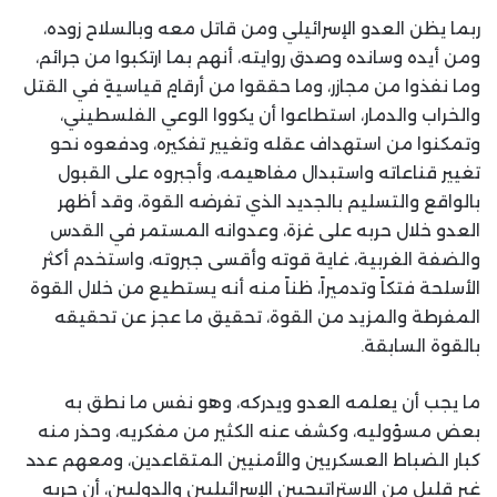
ربما يظن العدو الإسرائيلي ومن قاتل معه وبالسلاح زوده،
ومن أيده وسانده وصدق روايته، أنهم بما ارتكبوا من جرائم،
وما نفذوا من مجازر، وما حققوا من أرقامٍ قياسيةٍ في القتل
والخراب والدمار، استطاعوا أن يكووا الوعي الفلسطيني،
وتمكنوا من استهداف عقله وتغيير تفكيره، ودفعوه نحو
تغيير قناعاته واستبدال مفاهيمه، وأجبروه على القبول
بالواقع والتسليم بالجديد الذي تفرضه القوة، وقد أظهر
العدو خلال حربه على غزة، وعدوانه المستمر في القدس
والضفة الغربية، غاية قوته وأقسى جبروته، واستخدم أكثر
الأسلحة فتكاً وتدميراً، ظناً منه أنه يستطيع من خلال القوة
المفرطة والمزيد من القوة، تحقيق ما عجز عن تحقيقه
بالقوة السابقة.
ما يجب أن يعلمه العدو ويدركه، وهو نفس ما نطق به
بعض مسؤوليه، وكشف عنه الكثير من مفكريه، وحذر منه
كبار الضباط العسكريين والأمنيين المتقاعدين، ومعهم عدد
غير قليل من الاستراتيجيين الإسرائيليين والدوليين، أن حربه