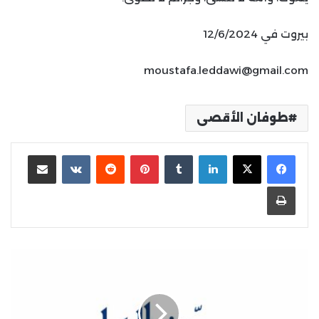
بيروت في 12/6/2024
moustafa.leddawi@gmail.com
طوفان الأقصى
لينكدإن
بينتيريست
مشاركة عبر البريد
طباعة