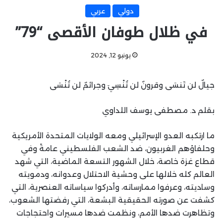
دولي
عربي
في ظلال طوفان الأقصى “79”
يونيو 12, 2024
جيالٌ لن تَنسَى وقرونٌ لن تُنْسِيَ وجرائمٌ لن تُنْسَى
بقلم د. مصطفى يوسف اللداوي
ما ارتكبه العدو الإسرائيلي ومعه الولايات المتحدة الأمريكية
وحلفاؤهم الغربيون، ضد الشعب الفلسطيني عامةً وفي
قطاع غزة خاصة، خلال الشهور التسعة الماضية، التي شهد
العالم كله خلالها على وحشية الاحتلال وعدوانه، ودمويته
وساديته، وعرفوا ممارساته، وأدركوا سياساته العنصرية، التي
كشفت عن صورته الحقيقية البشعة، التي رفضتها الشعوب،
وتظاهرت ضدها الأمم، ونظمت ضدها مسيرات واحتجاجات