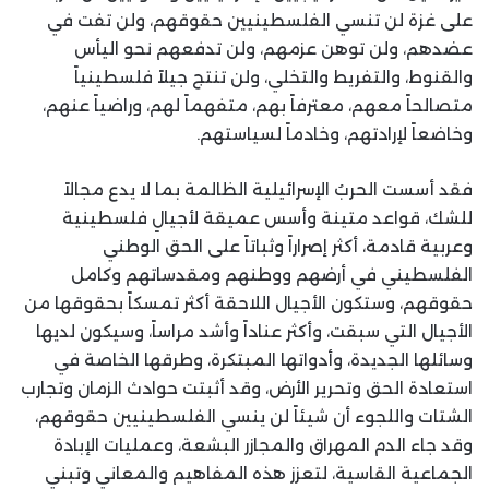
على غزة لن تنسي الفلسطينيين حقوقهم، ولن تفت في
عضدهم، ولن توهن عزمهم، ولن تدفعهم نحو اليأس
والقنوط، والتفريط والتخلي، ولن تنتج جيلاً فلسطينياً
متصالحاً معهم، معترفاً بهم، متفهماً لهم، وراضياً عنهم،
وخاضعاً لإرادتهم، وخادماً لسياستهم.
فقد أسست الحربُ الإسرائيلية الظالمة بما لا يدع مجالاً
للشك، قواعد متينة وأسس عميقة لأجيالٍ فلسطينية
وعربية قادمة، أكثر إصراراً وثباتاً على الحق الوطني
الفلسطيني في أرضهم ووطنهم ومقدساتهم وكامل
حقوقهم، وستكون الأجيال اللاحقة أكثر تمسكاً بحقوقها من
الأجيال التي سبقت، وأكثر عناداً وأشد مراساً، وسيكون لديها
وسائلها الجديدة، وأدواتها المبتكرة، وطرقها الخاصة في
استعادة الحق وتحرير الأرض، وقد أثبتت حوادث الزمان وتجارب
الشتات واللجوء أن شيئاً لن ينسي الفلسطينيين حقوقهم،
وقد جاء الدم المهراق والمجازر البشعة، وعمليات الإبادة
الجماعية القاسية، لتعزز هذه المفاهيم والمعاني وتبني