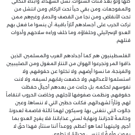
كلها ولو بعد مئات السنوات، نسل الشهداء، وأبناء الثكالى
والمفوجعات، ومن بقي حياً تحت الركام، ومن انتشل من
تحت الأنقاض، ومن نجا من القصف والدمار، وغيرهم ممن
تركت الحرب على أجسادهم آثاراً باقية، أن ينسوا ما فعل بهم
العدو الإسرائيلي وحلفاؤه، وما خلف وراءه سلاحهم وأدوات
قتلهم.
الفلسطينيون هم كما أجدادهم العرب والمسلمين، الذين
ذاقوا المر وتجرعوا الهوان من التتار المغول ومن الصليبيين
والفرنجة، ما نسوا أرضهم، ولا تخلوا عن حقوقهم، ولا
استسلموا لأعدائهم، ولا خضعت رقابهم لسيفه، ولا لانت
نفوسهم لحكمه، بل جاءت من بعدهم أجيالٌ حفظت
حقوقهم، ونظمت صفوفها لأجلهم، وخاضت الحروب انتقاماً
لهم، وثأراً لشهدائهم، فكانت حطين التي لا ننساها، وعين
جالوت التي نتغنى بها، وسيكون لهما ثالثة قاصمة لعدونا،
وخاتمةً لأحزاننا، ونهاية لسني عذاباتنا، فلا يفرح العدو بما
أجرم، وليتهيأ لما هو أعظم، ووعداً أننا سنثأر، فهذا حقٌ لا
يموت، وأمةٌ لا تنسى، وجرائمٌ لا تطوى.