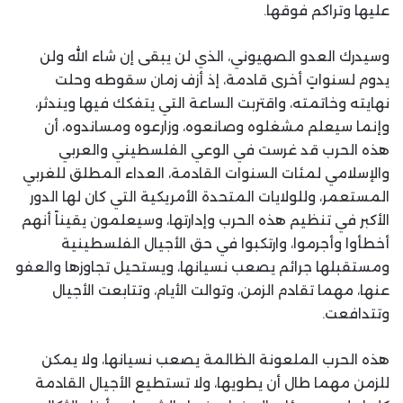
عليها وتراكم فوقها.
وسيدرك العدو الصهيوني، الذي لن يبقى إن شاء الله ولن
يدوم لسنواتٍ أخرى قادمة، إذ أزف زمان سقوطه وحلت
نهايته وخاتمته، واقتربت الساعة التي يتفكك فيها ويندثر،
وإنما سيعلم مشغلوه وصانعوه، وزارعوه ومساندوه، أن
هذه الحرب قد غرست في الوعي الفلسطيني والعربي
والإسلامي لمئات السنوات القادمة، العداء المطلق للغربي
المستعمر، وللولايات المتحدة الأمريكية التي كان لها الدور
الأكبر في تنظيم هذه الحرب وإدارتها، وسيعلمون يقيناً أنهم
أخطأوا وأجرموا، وارتكبوا في حق الأجيال الفلسطينية
ومستقبلها جرائم يصعب نسيانها، ويستحيل تجاوزها والعفو
عنها، مهما تقادم الزمن، وتوالت الأيام، وتتابعت الأجيال
وتتدافعت.
هذه الحرب الملعونة الظالمة يصعب نسيانها، ولا يمكن
للزمن مهما طال أن يطويها، ولا تستطيع الأجيال القادمة