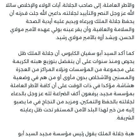
والأطر العاملة، إلى صاحب الجلالة، آيات الولاء والإخلاص سائلا
الله عز وجل النصر والتأييد لجلالته، داعين الله جلت قدرته أن
يحفظ جلالة الملك ويرعاه ويديم عليه أردية الصحة
والسلامة والعافية، وأن يقر عينه بولي عهده الأمير مولاي
الحسن، ويشد أزره بالأمير مولاي رشيد.
كما أكد السيد أبو سفيان الكابوس، أن جلالة الملك ظل
يحرص ومنذ سنوات على أن يتفضل بتوزيع هبته الكريمة
على مجموعة من المؤسسات ونزلاء المراكز من العجزة
والمسنين والأشخاص بدون مأوى أو من هم في وضعية
هشاشة، مؤكدا في ذات الوقت على أن كافة الأطر العاملة
بمؤسسة مجيد، يرفعون أكف الضراعة لله عز وجل بالدعاء
لجلالته بالحفظ والتمكين، ومزيد من النجاح في ما يصبو
إليه من خير لهذا البلد الآمن المستقر تحت ظل رعايته
الشريفة.
هبة جلالة الملك يقول رئيس مؤسسة مجيد السيد أبو