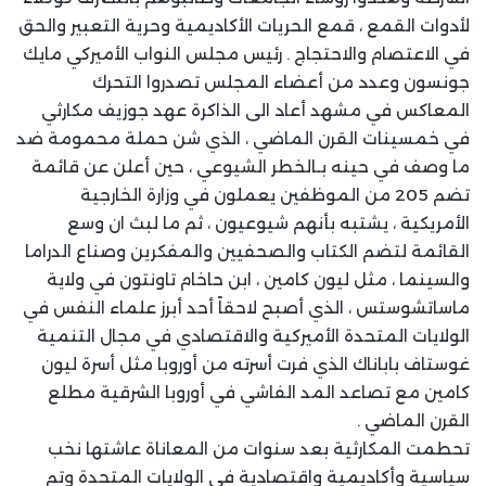
لأدوات القمع ، قمع الحريات الأكاديمية وحرية التعبير والحق
في الاعتصام والاحتجاج . رئيس مجلس النواب الأميركي مايك
جونسون وعدد من أعضاء المجلس تصدروا التحرك
المعاكس في مشهد أعاد الى الذاكرة عهد جوزيف مكارثي
في خمسينات القرن الماضي ، الذي شن حملة محمومة ضد
ما وصف في حينه بـالخطر الشيوعي ، حين أعلن عن قائمة
تضم 205 من الموظفين يعملون في وزارة الخارجية
الأمريكية ، يشتبه بأنهم شيوعيون ، ثم ما لبث ان وسع
القائمة لتضم الكتاب والصحفيين والمفكرين وصناع الدراما
والسينما ، مثل ليون كامين ، ابن حاخام تاونتون في ولاية
ماساتشوستس ، الذي أصبح لاحقاً أحد أبرز علماء النفس في
الولايات المتحدة الأميركية والاقتصادي في مجال التنمية
غوستاف باباناك الذي فرت أسرته من أوروبا مثل أسرة ليون
كامين مع تصاعد المد الفاشي في أوروبا الشرقية مطلع
القرن الماضي .
تحطمت المكارثية بعد سنوات من المعاناة عاشتها نخب
سياسية وأكاديمية واقتصادية في الولايات المتحدة وتم