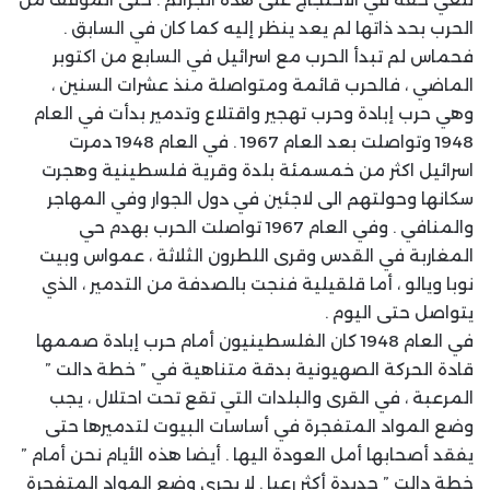
الحرب بحد ذاتها لم يعد ينظر إليه كما كان في السابق .
فحماس لم تبدأ الحرب مع اسرائيل في السابع من اكتوبر
الماضي ، فالحرب قائمة ومتواصلة منذ عشرات السنين ،
وهي حرب إبادة وحرب تهجير واقتلاع وتدمير بدأت في العام
1948 وتواصلت بعد العام 1967 . في العام 1948 دمرت
اسرائيل اكثر من خمسمئة بلدة وقرية فلسطينية وهجرت
سكانها وحولتهم الى لاجئين في دول الجوار وفي المهاجر
والمنافي . وفي العام 1967 تواصلت الحرب بهدم حي
المغاربة في القدس وقرى اللطرون الثلاثة ، عمواس وبيت
نوبا ويالو ، أما قلقيلية فنجت بالصدفة من التدمير ، الذي
يتواصل حتى اليوم .
في العام 1948 كان الفلسطينيون أمام حرب إبادة صممها
قادة الحركة الصهيونية بدقة متناهية في ” خطة دالت ”
المرعبة ، في القرى والبلدات التي تقع تحت احتلال ، يجب
وضع المواد المتفجرة في أساسات البيوت لتدميرها حتى
يفقد أصحابها أمل العودة اليها . أيضا هذه الأيام نحن أمام ”
خطة دالت ” جديدة أكثر رعبا . لا يجري وضع المواد المتفجرة