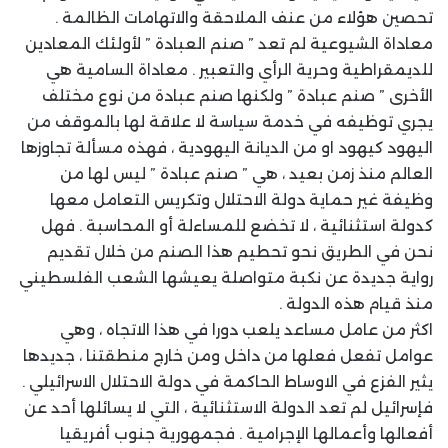
تحصين هؤلاء من عنف الملاحقة والاتهامات الظالمة .
معاداة الشيوعية لم تعد ” صنم العبادة ” لأولئك المعادين
للديمقراطية وحرية الرأي والتعبير . معاداة السامية هي
الأخرى ” صنم عبادة ” ولكنها صنم عبادة من نوع مختلف
يجري توظيفه في خدمة سياسة لا علاقة لها بالموقف من
اليهود كيهود او من الديانة اليهودية ، فهذه مسألة تجاوزها
العالم منذ زمن بعيد ، هي ” صنم عبادة ” ليس لها من
وظيفة غير حماية دولة الاحتلال وتكريس التعامل معها
كدولة استثنائية ، لا تخضع للمساءلة أو المحاسبة . فهل
نحن في الطريق نحو تحطيم هذا الصنم من خلال تقديم
رواية جديدة عن نكبة متواصلة يعيشها الشعب الفلسطيني
منذ قيام هذه الدولة .
اكثر من عامل مساعد يلعب دورا في هذا الاتجاه ، وهي
عوامل تفعل فعلها من داخل ومن خارج منطقتنا ، جديدها
يثير الفزع في الاوساط الحاكمة في دولة الاحتلال الاسرائيلي .
فإسرائيل لم تعد الدولة الاستثنائية ، التي لا يسائلها أحد عن
أفعالها وأعمالها الإجرامية . فجمهورية جنوب أفريقيا