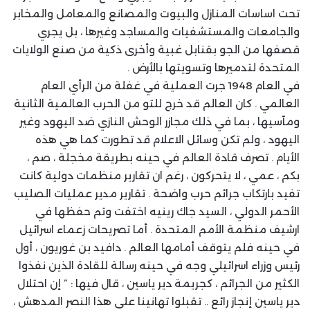
تحت اساسات المنازل والبيوت والمصانع والمعامل والمخابر
والجامعات والمستشفيات والمساجد وغيرها ، بل يجري
قصفها من الجو بقنابل غبية وأخرى ذكية من صنع الولايات
المتحدة لتدميرها وتسويتها بالأرض .
في العام 1948 جرت العملية في غفلة من الرأي العام
العالمي . كان العالم قد خرج للتو من الحرب العالمية الثانية
ومآسيها ، بما في ذلك مجازر الوحش النازي ضد اليهود وغير
اليهود ، ولم تكن وسائل الاعلام قد تطورت كما هي هذه
الأيام . تصرف قادة العالم في حينه بطريقة مخجلة ، صم ،
بكم ، عمي ، لا يتحركون ، رغم ان تقارير منظمات دولية كانت
تفيد بارتكاب جرائم حرب واضحة . تقارير مدير عمليات الصليب
الأحمر الدولي ، السيد جاك رينيه اختفت وتم حفظها في
ارشيف منظمة الأمم المتحدة . أما تصريحات زعماء اسرائيل
في حينه فلم يتوقف أمامها العالم . دافيد بن غوريون ، أول
رئيس وزراء اسرائيلي وجه في حينه رسالة للقادة الذين نفذوا
الكثير من الجرائم ، كجريمة دير ياسين ، قال فيها : ” إن احتلال
دير ياسين إنجاز رائع .. تقبلوا تهانينا على هذا النصر المدهش ،