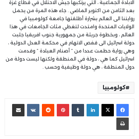
الابادة الجماعية ، التي يرتكبها جيش الاحتلال في قطاع غزة
بعد الثامن من اكتوبر الماضي . جاء هذه المرة من يحمل
روايتنا الى العالم بشرارة أطلقتها جامعة كولومبيا في
الولايات المتحدة وامتدت لتغطي مئات الجامعات في هذا
العالم ، وبخطوة جريئة من جمهورية جنوب افريقيا جلبت
دولة اسرائيل الى قفص الاتهام في محكمة العدل الدولية ،
وهي رواية حطمت عددا من ” أصنام العبادة ” وقدمت
اسرائيل كما هي ، دولة في المنطقة ولكنها ليست دولة من
دول المنطقة ، هي دولة وظيفية وحسب .
كولومبيا
لينكدإن
بينتيريست
مشاركة عبر البريد
طباعة