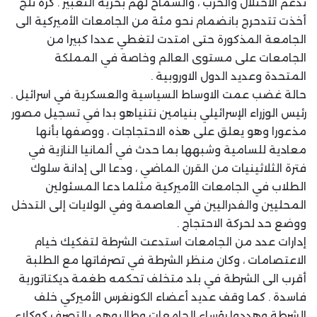
تدعم الاحتلال والحرب ، والسماح لهم بحرية التعبير . كرة ثلج
أخذت تتدحرج بانضمام نحو مئة من الجامعات الأميركية الى
الجامعة المذكورة حتى امتدت لتغطي عددا كبيرا من
الجامعات على مستوى العالم وخاصة في المملكة
المتحدة وعديد الدول الاوروبية .
حالة غضب عمت الاوساط السياسية والعسكرية في اسرائيل .
رئيس الوزراء الإسرائيلي بنيامين نتنياهو بدا في تسجيل مصور
مذعورا وهو يعلق على هذه الاحتجاجات ، ووصفها بأنها
معادية للسامية وشبهها بما حدث في ألمانيا النازية في
فترة الثلاثينيات من القرن الماضي ، ودعا الى إدانة سلوك
الطلاب في الجامعات الأميركية مثلما دعا المسئولين
المحليين والفدراليين في العاصمة وفي الولايات إلى التدخل
ووضع حد لحركة الاحتجاج .
إدارات عدد من الجامعات استدعت الشرطة لتفكيك خيام
الاعتصامات ، وكان منظر الشرطة في تصرفاتها مع الطلبة
أقرب الى الشرطة في بلد متخلف تحكمه طغمة ديكتاتورية
فاسدة . كما وقف عديد أعضاء الكونغرس الأميركي خلف
الشرطة وهددوا رؤساء الجامعات وطالبوهم بالتصرف كوكلاء