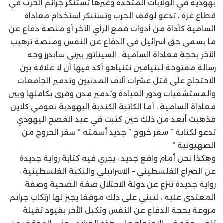
يهودية في الولايات المتحدة وغيرها تستنكر جرائم الحرب في
قطاع غزة ، تدعو لوقف الحرب وتستنكر استخدام معاداة
السامية كأداة من أدوات قمع الرأي الأخر أو منصة دفاع عن
ما يسمى حق اسرائيل في الدفاع عن النفس ومنصة ترهيب
الأخر بحجة معاداة السامية . السيناتور بيرني ساندرز وجه
رسالة مفتوحة لبنيامين نتنياهو أكد فيها أن لا علاقة بين
الاحتجاج على قتل عشرات آلاف المدنيين وتدمير الجامعات
والمستشفيات ودور العبادة وتدمير مدن وقرى بكاملها وبين
معاداة السامية ، أما الكاتبة الكندية اليهودية نعومي كلاين
فذهبت أبعد من ذلك حين كتبت في عيد الفصح اليهودي
تدعو لكتابة ” سفر خروج ” جديد أسمته ” سفر الحروج من
الصهيونية “
وهكذا نحن أمام واقع جديد ، يجري فيه كتابة رواية جديدة
عن الصراع الفلسطيني – الاسرائيلي والنكبة الفلسطينية ،
رواية جديدة تنزع عن دولة الاحتلال صفة الضحية وصفة
المعتدى عليه ، لتبني على ذلك موقفا يجيز لها ارتكاب جرائم
مروعة بحجة الدفاع عن النفس وتكبل الأخر بقيود ثقيلة
تلغي حقه في الاحتجاج على هذه الجرائم . حتى الموقف من