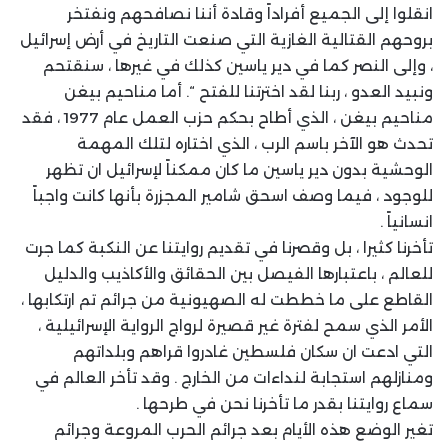
انقلوا إلى الجميع أفراداً وقادة أننا نصافحهم ونفتخر
بروحهم القتالية الغازية التي صنعت التاريخ في أرض إسرائيل
، وإلى النصر كما في دير ياسين كذلك في غيرها ، سنقتحم
ونبيد العدو ، ربنا لقد اخترتنا للفتح “. أما مناحيم بيغن
مناحيم بيغن ، الذي أطاح بحكم حزب العمل عام 1977 ، فقد
تحدث هو الآخر باسم الرب ، الذي اختاره لتلك المهمة
الوحشية بدون دير ياسين ما كان ممكناً لإسرائيل ان تظهر
للوجود ، فيما وصف اسحق شامير المجزرة بأنها كانت واجباً
انسانياً .
تأخرنا كثيرا ، بل وقصرنا في تقديم روايتنا عن النكبة كما جرت
للعالم ، باعتبارها الفيصل بين الحقائق والأكاذيب والدليل
القاطع على ما خططت له الصهيونية من جرائم تم ارتكابها ،
الأمر الذي سمح لفترة غير قصيرة لرواج الرواية الإسرائيلية ،
التي ادعت ان سكان فلسطين غادروا قراهم وبلداتهم
ومنازلهم استجابة لنداءات من الخارج . وقد تأخر العالم في
سماع روايتنا بقدر ما تأخرنا نحن في طرحها .
تغير الوضع هذه الأيام بعد جرائم الحرب المروعة وجرائم