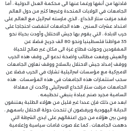
قادتها من أنفها ورغما عنها الى محكمة العدل الدولية ، أما
الجامعات في الولايات المتحدة وغيرها كثير من دول العالم
فقد مزقت ستار الخداع ، الذي مارسته اسرائيل مع العالم على
امتداد عشرات السنين . هذه الجامعات انتفضت احتجاجا على
حرب الابادة ، التي يقوم بها جيش الاحتلال وأودت بحياة نحو
35 مواطنا فلسطينيا ونحو 80 الف جريح فضلا عن
المفقودين وحولت قطاع غزة الى مكان غير صالح للحياة
والعيش ورفعت مطالب واضحة تدعو الى وقف هذه الحرب
ووقف إمداد جيش الاحتلال بالسلاح ووقف تعاون الجامعات
الاميركية مع مؤسسات اسرائيلية تشارك في الحرب فضلا عن
سحب استثمارات هذه الجامعات في هذه المؤسسات . هذه
الجامعات مزقت ستار الخداع الاسرائيلي واكدت ان معاداة
السامية مجرد صنم عبادة ينبغي تحطيمه .
ابعد من ذلك فإن عددا غير قليل من هؤلاء الطلبة يعتنقون
الديانة اليهودية ويرفضون ان تتحدث دولة الاحتلال باسمهم ،
ومن بين هؤلاء من جرى اعتقالهم على ايدي الشرطة التي
دهمت الجامعات ، كما علا صوت قامات سياسية وإعلامية