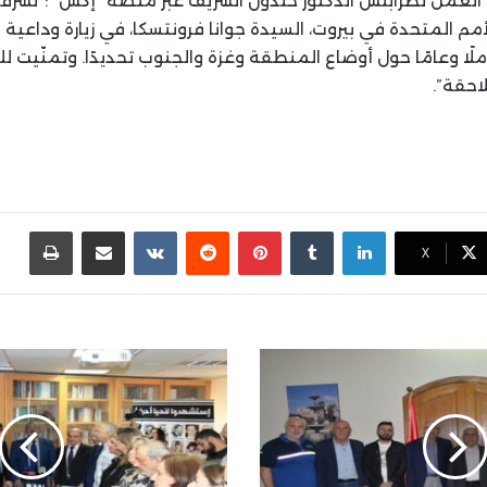
مل لطرابلس الدكتور خلدون الشريف عبر منصة “إكس” :”تشرّفت
أمم المتحدة في بيروت، السيدة جوانا فرونتسكا، في زيارة وداعية ل
ملًا وعامًا حول أوضاع المنطقة وغزة والجنوب تحديدًا. وتمنّيت 
احقة”.
لينكدإن
بينتيريست
مشاركة عبر البريد
طباع
X