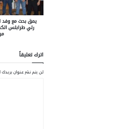
يمق بحث مع وفد ا
من
اترك تعليقاً
لن يتم نشر عنوان بريدك ال
ا
ل
ت
ع
ل
ي