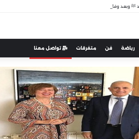
 ﷺ وبعد وفاته”
رياضة
فن
متفرقات
تواصل معنا