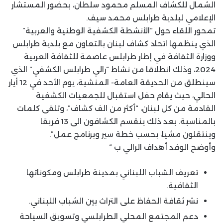
الشمال للكشاف المسلم محمود سلطان، بحضور المستشار
الإعلامي لبلدية طرابلس محمد سيف.
تمحور اللقاء حول “الأنشطة الكشفية الوطنية والعربية”
الذي ينظمها اتحاد كشاف لبنان بالتعاون مع بلدية طرابلس
ووزارة الثقافة في إطار طرابلس عاصمة للثقافة العربية
2024، وذلك انطلاقا من نشاط “رالي طرابلس الكشفي” الذي
سينطلق من الحديقة العامة- المنشية، يوم الأحد في 12 أيار
الحالي، حيث يقام حفل استقبال للجمعيات الكشفية
القادمة من كل لبنان، “أكثر من الف كشاف”، وتلقى كلمات
بالمناسبة. بعد ذلك ينقسم الكشافون الى 13 فريقا
وينتقلون مشيا، بحسب خطة سير وبرنامج عمل”.
وأوضح الوفد أهداف الرالي ب “
تعريف الشباب اللبناني بمدينة طرابلس ومكوناتها
الثقافية.
نشر ثقافة الحفاظ على التراث بين الشباب اللبناني.
دعم المجتمع المحلي الطرابلسي وتسويق السياحة