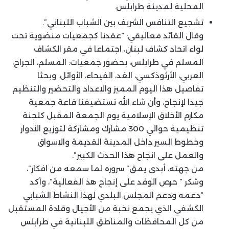
المحلية لمدينة طرابلس.
تشجيع التنافس الشريف بين الشباب اللبناني”.
وقال القائد معاليقي: “عقدنا كجمعيات منضوية تحت
لواء اتحاد كشاف لبنان، اجتماعا في مقر الكشاف
المسلم في طرابلس، بحضور جمعيات: المسلم، الجراح،
العربي، الأرثوذكسي، الغد، الفيحاء، الأوائل. وبحثا
تفاصيل هذا اليوم المميز والاعداد والتحضير والتنظيم
جيدا لإنجاح، وأن شاء الله تستضيفنا قاعة جمعية
مكارم الأخلاق الإسلامية يوم الجمعة المقبل كلجنة
تنظيمية حوالي 300 مشارك ومشاركة لتوزيع الأدوار
وخطوط السير داخل المدينة القديمة والاسواق
والعمل على انجاح هذا الحدث الكبير”.
من جهته، أبدى يمق” سروره لما سمعه من افكار”،
وشكر ” حرص الوفد على إنجاح هذ الفعالية”، وأكد
“دعمه ودعم المجلس البلدي لهذا النشاط الشبابي
الكشفي الذي يجمع نخبة من الأجيال وقادة المستقبل
من كل المحافظات والمناطق اللبنانية في طرابلس