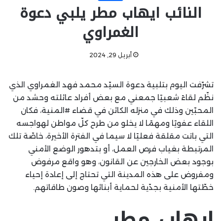
النائب ايهاب مطر يلبي دعوة
الغمراوي
أبريل 29, 2024
تشرّفت اليوم بتلبية دعوة السيّد محمد فهد الغمراوي الذي
نظّم لقاءً شعبيًا جمعني مع بعض أفراد عائلته وحشد من
المحبّين وذلك في منزله الكائن في قضاء #المنية، فكان
اللقاء عفويًا ومهمًا لا يخلو من طرح كلّ مواطن لهواجسه
التي باتت مقلقة فعليًا لا سيما في الفترة الأخيرة، خاصّة تلك
المرتبطة بغياب فرص العمل، أو بتدهور الوضع الأمني
بوجود بعض الخارجين عن القانون، وهو واقع مرفوض
ومفروض على هذه المدينة التي تحتاج إلى إعادة إحياء
خطّتها الأمنية بجدّية لحماية أبنائها وصون طاقاتهم.
ايهاب_مطر