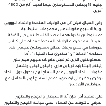
بينهم 18 برصاص المستوطنين فيما اصيب أكثر من 4800
آخرين
وفي السياق فرض كل من الولايات المتحدة والاتحاد الاوروبي
نهاية الاسبوع عقوبات على مجموعات استيطانية
ومستوطنين نفذوا هجمات ضد الفلسطينيين في الضفة
الغربية . فقد فرضت الولايات المتحدة عقوبات على كيانين
لدورهما في جمع تبرعات لصالح مستوطنين عنيفين هما
منظمة ” لاهافا ” و ” صندوق جبل الخليل ” . أما
المستوطنون الذين تم فرض عقوبات عليهم فهم مئير
إتينغر، إليشا يارد، ناريا بن فازي، وفينون ليفي، وتشمل
عقوبات الاتحاد الاوروبي عدم السماح لهم بدخول دول الاتحاد
، وفرض حظر على أرصدتهم وعدم السماح لهم بالتعامل مع
المواطنين الأوروبيين.
على صعيد آخر ، فإن آلة الاستيطان والتهجير والتطهير
العرقي لا تتوقف عن العمل . ففي سياسة التهجير والتطهير