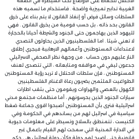
الاحتلال للحفاظ على الاوضاع تحت السيطرة في الضفة
الغربية تدابير تمييزية واضحة . فاستخدام ما تسميه هذه
السلطات وسائل فرض أو إنفاذ القانون لا يتم بناء على خرق
القانون بحد ذاته ، بل حسب قومية من يخرق القانون . فهي
لليهود الذين يهاجمون حتى الجنود والشرطة أحيانا بالحجارة
لا تعني شيئا . اما الفلسطينيون الذين يحاولون التصدي
لاعتداءات المستوطنين وأعمالهم الارهابية فيجري إطلاق
النار عليهم دون حساب . من وجهة نظر الصحفي الاسرائيلي
جدعون ليفي في مواقفه ومتابعاته ، التي تتصدى لعنف
المستوطنين ، فإن سلطات الاحتلال لا تريد رؤية المستوطنين
الطواغيت الملثمين يضربون رعاة الاغنام الفلسطينيين
الكهول بالعصي والهراوات ويقومون حتى بثقب اطارات
سيارات الجنود الذين يحرسونهم ، أما منظمات مجتمع مدني
اسرائيلية فترى بأن المستوطنين أصبحوا اقوى جماعة ضغط
سياسية في اسرائيل لهم من يساندهم في الحكومة وفي
الكنيست ، تتمنطق بالسلاح وتسيطر على معلومات حيوية
في الادارة المدنية التي سمحت لهم القيام باعمال غير
قانونية حتى اصبح لهم دولة وكأن دولة اسرائيل هي حكم