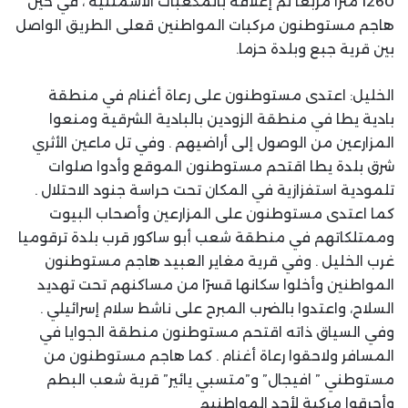
1260 مترا مربعا تم إغلاقه بالمكعبات الاسمنتية ، في حين
هاجم مستوطنون مركبات المواطنين قعلى الطريق الواصل
بين قرية جبع وبلدة حزما.
الخليل: اعتدى مستوطنون على رعاة أغنام في منطقة
بادية يطا في منطقة الزودين بالبادية الشرقية ومنعوا
المزارعين من الوصول إلى أراضيهم . وفي تل ماعين الأثري
شرق بلدة يطا اقتحم مستوطنون الموقع وأدوا صلوات
تلمودية استفزازية في المكان تحت حراسة جنود الاحتلال .
كما اعتدى مستوطنون على المزارعين وأصحاب البيوت
وممتلكاتهم في منطقة شعب أبو ساكور قرب بلدة ترقوميا
غرب الخليل . وفي قرية مغاير العبيد هاجم مستوطنون
المواطنين وأخلوا سكانها قسرًا من مساكنهم تحت تهديد
السلاح، واعتدوا بالضرب المبرح على ناشط سلام إسرائيلي .
وفي السياق ذاته اقتحم مستوطنون منطقة الجوايا في
المسافر ولاحقوا رعاة أغنام . كما هاجم مستوطنون من
مستوطني ” افيجال” و”متسبي يائير” قرية شعب البطم
وأحرقوا مركبة لأحد المواطنيم