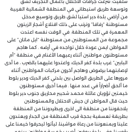
سلفيت: شرعت جرافات الاحتلال بأعمال التجريف لشق
وتوسعة طريق استيطاني في المنطقة الشمالية الغربية
من أراضي بلدة دير استيا لشق طريق وتوسيع مدخل
مستوطنة “رفافا” وترتب على ذلك اقتلاع أشجار الزيتون
المعمرة في تلك المنطقة. في الوقت نفسه اعتدت
مجموعة من المستوطنين من مستوطنة “ايل ماتان” على
المواطن ايمن عودة خلال تواجده في أرضه . كما هاجم
مستوطنون مواطنين أثناء رعيهما الأغنام في منطقة “أم
البابين” غرب بلدة كفر الديك، واعتدوا عليهما بالضرب ، ما أدى
لإصابتهما برضوض وهاجم آخرون مركبات المواطنين أثناء
مرورها على الطريق الواصل بين بلدتي كفر الديك ودير بلوط
ما ألحق أضراراً في عدد منها . فيما أحرق مستوطنون
خيمتين تؤويان عائلة محمد شحيبر محاريق جنوب دير بلوط
حيث قال المواطن ان جيش الاحتلال والمستوطنين
يلاحقوننا من منطقة الى اخرى ويطردوننا من المنطقة
بطريقة تعسفية بحجة قرب المنطقة من الجدار ويعتدون
علينا ويمنعوننا من رعاة مواشينا، ليأتوا ليحرقوا خيمنا على
رؤوسنا، وفي بلدة بروقين أصيب خمسة مواطنين بينهم