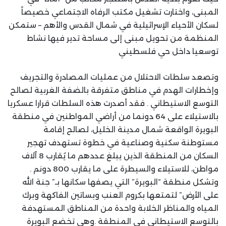
المبنى، واختارت تشغيل مكتب الرفاه الاجتماعي خصيصاً
لسكان الأحياء الإسرائيلية في شمال القدس والأهم – ستمكن
المنظمة من تحويل مبنى إلى مساحة تدير فيها نشاط
توسعيا داخل حي فلسطيني
وتصعد سلطات الاحتلال من عمليات المصادرة والتجريف
وإخطارات الهدم في مناطق متفرقة بالضفة الغربية لصالح
التوسع الاستيطاني . فقد أصدرت هذه السلطات قرارا عسكريا
بالاستيلاء على 64 دونما من أراضي المواطنين في منطقة
البويرة الواقعة شمال مدينة الخليل، لصالح إقامة
مستوطنة سكنية وصناعية في خطوة تستهدف تهجير
السكان من المنطقة الذين يبلغ عددهم ما يُقارب 8 آلاف
مواطن، للاستيلاء والسيطرة على ما يقارب 800 دونم .
وتشكل منطقة “البويرة” التي يصفها سكانها بـ” جنة الله
على الأرض” لتمتعها بكروم العنب وبساتين الفاكهة وبرك
المياه والمناظر الخلابة واحدة من المناطق المستهدفة
بالتوسع الاستيطاني في المنطقة .وهي تخضع البويرة