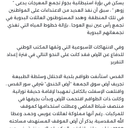
يسكن في بؤرة استيطانية بجوار تجمع المعرجات يدعى ”
زوهر ” ، سبق أن نفذ العديد من الاعتداءات على المواطنين
في تلك المنطقة. وهدد المستوطنون العائلات البدوية في
تجمع رأس عين نبع العوجا ، بإزالة خطوط المياه التي تغذي
تجمعاتهم البدوية
وفي الانتهاكات الأسبوعية التي وثقها المكتب الوطني
للدفاع عن الأرض فقد كانت على النحو التالي في فترة إعداد
التقرير:
القدس: استأنفت طواقم بلدية الاحتلال وسلطة الطبيعة
تجريف أرض سوق الجمعة “أرض الخندق” شرقي سور القدس ،
واقتلعت الإسفلت بالكامل تمهيدا لإقامة حديقة توراتية.
وكانت ذات الطواقم اقتحمت الأرض وبدأت بجرفها في
منتصف شباط الماضي وعطلت استخدامها كموقف
للمركبات ، رغم أنها مملوكة لعائلات عويس، وحمد، وعطا
الله المقدسية، يذكر أن أرض الموقف المستهدف مساحته