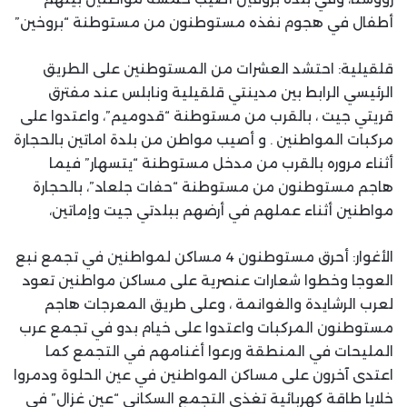
أطفال في هجوم نفذه مستوطنون من مستوطنة “بروخين”
قلقيلية: احتشد العشرات من المستوطنين على الطريق
الرئيسي الرابط بين مدينتي قلقيلية ونابلس عند مفترق
قريتي جيت ، بالقرب من مستوطنة “قدوميم”، واعتدوا على
مركبات المواطنين . و أصيب مواطن من بلدة اماتين بالحجارة
أثناء مروره بالقرب من مدخل مستوطنة “يتسهار” فيما
هاجم مستوطنون من مستوطنة “حفات جلعاد”، بالحجارة
مواطنين أثناء عملهم في أرضهم ببلدتي جيت وإماتين،
الأغوار: أحرق مستوطنون 4 مساكن لمواطنين في تجمع نبع
العوجا وخطوا شعارات عنصرية على مساكن مواطنين تعود
لعرب الرشايدة والغوانمة ، وعلى طريق المعرجات هاجم
مستوطنون المركبات واعتدوا على خيام بدو في تجمع عرب
المليحات في المنطقة ورعوا أغنامهم في التجمع كما
اعتدى آخرون على مساكن المواطنين في عين الحلوة ودمروا
خلايا طاقة كهربائية تغذي التجمع السكاني “عين غزال” في