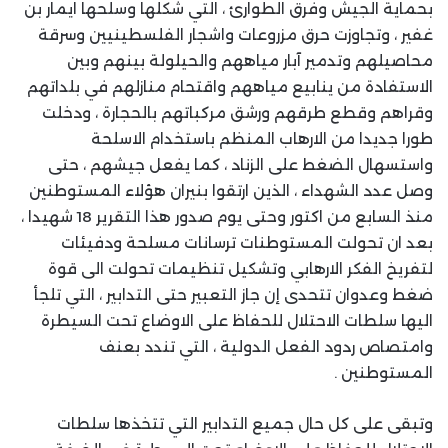
بحماية الجيش وفرق الطوارئ ، التي شكلها وسلحها ايمار بن
غفير ، وتجاوزت حرق مزروعات واشجار الفلسطينيين وسرقة
محاصيلهم وتدمير آبار مياههم والحيلولة بينهم وبين
الاستفادة من ينابيع مياههم واقتحام منازلهم في بلداتهم
وقراهم وقطع طرقهم ورشق مركباتهم بالحجارة ، ودخلت
طورا جديدا من الارهاب المنظم باستخدام الاسلحة
واستسهال الضغط على الزناد ، كما يفعل جيشهم ، حتى
وصل عدد الشهداء ، الذين ارتقوا بنيران هؤلاء المستوطنين
منذ السابع من اكتور وحتى يوم صدور هذا التقرير 18 شهيدا ،
بعد ان تحولت المستوطنات ترسانات مسلحة ودفيئات
لتفريخ الفكر الارهابي وتشكيل تنظيمات تحولت الى قوة
ضغط وعدوان تتحدى إن جاز التعبير حتى التدابير ، التي تلجأ
اليها سلطات الاحتلال للحفاظ على الاوضاع تحت السيطرة
وامتصاص ردود الفعل الدولية ، التي تندد بعنف
المستوطنين .
وتبقى على كل حال جميع التدابير التي تتخذها سلطات