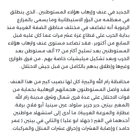
الجديد في عنف وإرهاب هؤلاء المستوطنين ، الذي ينطلق
في معظمه من البؤر الاستيطانية وما يسمى بالمزارع
الرعوية أنه تضاعف في مختلف مناطق الضفة الغربية منذ
بداية الحرب على قطاع غزة عشر مرات عما كان عليه قبل
السابع من أكتوبر ، فقد تصاعد مستوى عنف وارهاب هؤلاء
المستوطنين بعد تسليح أكثر من 17 ألف مستوطن بعد
الحرب وبعد تشكيل ميليشيات خاصة بهم ، من فرق طوارئ
وغيرها وإطلاق يدهم بالكامل من قبل جيش الاحتلال .
محافظة رام الله والبيرة كان لها نصيب كبير من هذا العنف .
فقد واصل المستوطنون هجماتهم الإرهابية بحماية من
قوات الاحتلال على عدة قرى شمال وشرق مدينة رام الله
(المغير، بيتين، دير جرير، سلواد، عين سينيا، أبو فلاح، برقة،
عطارة، والمزرعة الغربية)، ما أدى إلى استشهاد مواطنين
أحدهما في الغير ( جهاد ابو عليا ) والثاني في بيتين ( عمر
حامد ) وإصابة العشرات وإحراق عشرات المنازل والمركبات .