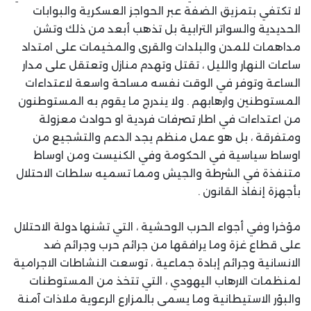
لا تكتفي بتمزيق الضفة عبر الحواجز العسكرية والبوابات
الحديدية والسواتر الترابية بل تذهب أبعد من ذلك وتشن
مداهمات للمدن والبلدات والقرى والمخيمات على امتداد
ساعات النهار والليل ، تقتل وتهدم منازل وتعتقل على مدار
الساعة وتوفر في الوقت نفسه مساحة واسعة لاعتداءات
المستوطنين وارهابهم . ولا يندرج ما يقوم به المستوطنون
من اعتداءات في اطار تصرفات فردية او حوادث معزولة
ومتفرقة ، بل هو عمل منظم يجد الدعم والتشجيع من
اوساط سياسية في الحكومة وفي الكنيست ومن اوساط
متنفذة في الشرطة والجيش ومما تسميه سلطات الاحتلال
بأجهزة إنفاذ القانون .
مؤخرا وفي أجواء الحرب الوحشية ، التي تشنها دولة الاحتلال
على قطاع غزة وما يرافقها من جرائم حرب وجرائم ضد
الانسانية وجرائم إبادة جماعية ، توسعت النشاطات الاجرامية
لمنظمات الارهاب اليهودي ، التي تتخذ من المستوطنات
والبؤر الاستيطانية وما يسمى بالمزارع الرعوية ملاذات آمنة