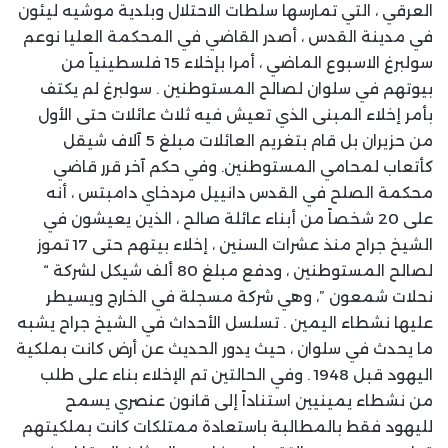
العرقي ، التي تمارسها سلطات الاحتلال وبلدية موشيه ليئون
في مدينة القدس ، أصدر القاضي في المحكمة العليا نوعم
سولبرغ الاسبوع الماضي ، أمرا بإخلاء 15 فلسطينياً من
بيوتهم في سلوان لصالح المستوطنين . سولبرغ لم يكتف
بأمر إخلاء المبنى الذي تعيش فيه ثلاث عائلات حتى الأول
من حزيران بل قام بتغريم العائلات مبلغ 5 آلاف شيقل
كأتعاب لمحامي المستوطنين. وفي حكم آخر قرر قاضي
محكمة الصلح في القدس دانييل مردخاي دامبتس ، أنه
على 20 شخصاً من أبناء عائلة صالح ، الذين يعيشون في
الشيخ جراح منذ عشرات السنين ، إخلاء بيتهم حتى 17 تموز
لصالح المستوطنين ، ودفع مبلغ 80 ألف شيكل لشركة “
نحلات شمعون ”، وهي شركة مسجلة في الخارج ويسيطر
عليها نشطاء اليمين . تسلسل الأحداث في الشيخ جراح يشبه
ما يحدث في سلوان ، حيث يدور الحديث عن أرض كانت بملكية
اليهود قبل 1948 . وفي الحالتين تم الإخلاء بناء على طلب
من نشطاء يمينيين استناداً إلى قانون عنصري يسمح
لليهود فقط بالمطالبة باستعادة ممتلكات كانت بملكيتهم