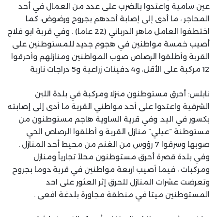
عين سامية واعتدوا بالضرب على عدد من العمال في أحد
المحاجر ، ما أدى إلى إصابة أحدهم بجروح ورضوض، كما
اختطفوا العامل ماهر الدرباني (22 عاما) . وفي قرية ابو فلاح
أصيب خمسة مواطنين في هجوم جديد للمستوطنين على
القرية وأطلقوا الرصاص صوب المواطنين ومنازلهم وأحرقوا
12 مركبة على الأقل، و4 دفيئات زراعية و5 دراجات نارية
نابلس: أحرق مستوطنون منزلا ومركبة في بلدة اللبن
الشرقية واعتدوا على أحد مواطني القرية ما أدى إلى إصابته
بكسور في اليد. وفي قرية الساوية هاجم مستوطنون من
مستوطنة “عيلي” منازل القرية و أطلقوا الرصاص الحي
صوبها وسرقوا 7 رؤوس من الغنم من محيط أحد المنازل .
وفي بلدة قصرة أحرق مستوطنون محلاً تجارياً ومنازل
ومركبات ، فيما أصيب اربعة مواطنين في قرية دوما بجروح
وتعرضت عشرات المنازل للحرق إثر العثور على احد
المستوطنين ميتا في منطقة مجاورة بلدغة افعى .