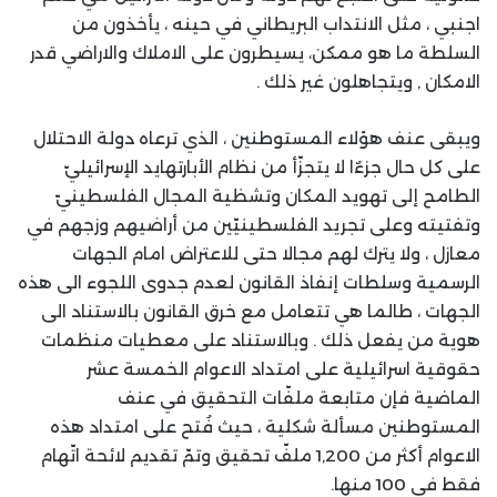
اجنبي ، مثل الانتداب البريطاني في حينه ، يأخذون من
السلطة ما هو ممكن، يسيطرون على الاملاك والاراضي قدر
الامكان , ويتجاهلون غير ذلك .
ويبقى عنف هؤلاء المستوطنين ، الذي ترعاه دولة الاحتلال
على كل حال جزءٌا لا يتجزّأ من نظام الأبارتهايد الإسرائيليّ
الطامح إلى تهويد المكان وتشظية المجال الفلسطينيّ
وتفتيته وعلى تجريد الفلسطينيّين من أراضيهم وزجهم في
معازل ، ولا يترك لهم مجالا حتى للاعتراض امام الجهات
الرسمية وسلطات إنفاذ القانون لعدم جدوى اللجوء الى هذه
الجهات ، طالما هي تتعامل مع خرق القانون بالاستناد الى
هوية من يفعل ذلك . وبالاستناد على معطيات منظمات
حقوقية اسرائيلية على امتداد الاعوام الخمسة عشر
الماضية فإن متابعة ملفّات التحقيق في عنف
المستوطنين مسألة شكلية ، حيث فُتح على امتداد هذه
الاعوام أكثر من 1,200 ملفّ تحقيق وتمّ تقديم لائحة اتّهام
فقط في 100 منها.