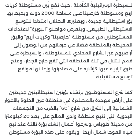
للسيطرة الإسرائيلية الكاملة ، حيث تقع بين مستوطنة كريات
اربع ومسوطنة خارصينا على مساحة 2000 دونم ويحيط بها
بؤر استيطانية جديدة ، ويعتبرها الاحتلال امتدادا للتوسع
الاستيطاني الطبيعي. ويتعرض مواطنو “البويرة” لاعتداءات
المستوطنين من مستوطنة “خارصينا” وكريات أربع” والبؤر
المحيطة بالمنطقة فضلاً عن حرمانهم من الوصول إلى
أراضيهم عبر الشارع المحاذي للمستوطنة ، والسيطرة على
قمم للتلال في تلك المنطقة التي تقع خارج الجدار ، وفتح
طرق ترابية فيها كإشارة على مصادرتها وإعلانها مواقع
توسع مستقبلية.
كما شرع المستوطنون بإنشاء بؤرتين استيطانيتين جديدتين
على أراض مهددة بالمصادرة في منطقة عين الحلوة بالأغوار
الشمالية إلى الشرق من شارع “60” بالقرب من التجمعات
البدوية التي تتبع منطقة وادي المالح على بعد 20 كيلومترا
من مدينة طوباس .وسرعوا أعمال إنشاء بؤرة ثالثة عند نبع
مياه العوجا شمال أريحا . ويقوم على هذه البؤرة مستوطن