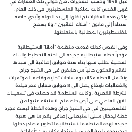
قبل 1948. وحسب التقديرات ، فإن حوالي ثلث العقارات في
غربي القدس كانت بملكية الفلسطينيين في ذلك العام .
ولكن هذه العقارات تم نقلها إلى يد الدولة وأيدي خاصة
استناداً إلى قانون “ أملاك الغائبين ”. ولا يسمح
للفلسطينيين المطالبة باستعادتها.
وفي القدس كذلك قدمت منظمة “أمانا” الاستيطانية
مؤخراً خطة استيطانية جديدة الى لجنة التخطيط والبناء
المحلية تطلب منها بناء ستة طوابق إضافية الى مبناها
القائم والمكون حالياً من طابقين في حي الشيخ جراح.
وتشمل الخطة مكاتب ومساحات تجارية وقاعة للمؤتمرات
والفعاليات بارتفاع يصل الى 8 طوابق مقابل مقر قيادة
الشرطة القطرية . وكانت المنظمة قد حصلت في تسعينات
القرن الماضي على أرض خاصة تم الاستيلاء عليها من
الفلسطينيين في حي الشيخ جراح. وهذه الخطة ليست مجرد
خطة لإدخال مبنى استيطاني إضافي بقدر ما هي هدية
جديدة لهذه المنظمة الاستيطانية لتطوير مصادر دخلها
حيث تقوم بلدية القدس باستئجار مكاتب من “أمانا” في