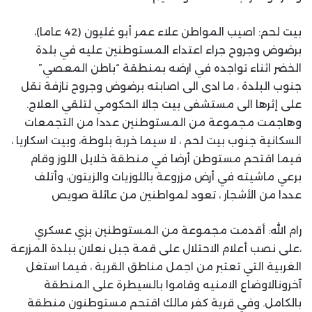
بيت لحم: اصيب المواطن علاء عمر أبو غليون (42 عاما)،
برضوض وجروح جراء اعتداء المستوطنين عليه في بلدة
الخضر اثناء تواجده في ارضه بمنطقة “باطن المعصي”
جنوب البلدة ، ما ادى الى اصابته برضوض وجروح نازفة نقل
على إثرها الى مستشفى بيت جالا الحكومي لتلقي العلاج.
وهاجمت مجموعة من المستوطنين عددا من التجمعات
السكانية جنوب بيت لحم ، لا سيما خربة بلوطة، وبيت اسكاريا ،
فيما اقتحم مستوطن أرضا في منطقة خلايل اللوز وقام
برعي ماشيته في أرض مزروعة باللوزيات والزيتون، وأتلف
عددا من الأشجار ، تعود لمواطنين من عائلة صويص
رام الله: أقدمت مجموعة من المستوطنين بزي عسكري
،على نصب أعلام الاحتلال على قمة جبل نعلان ببلدة المزرعة
الغربية التي تعتبر من اجمل مناطق القرية ، فيما استغل
آخرونالاوضاع الامنيه وقاموا بالسيطرة على المنطقة
بالكامل. وفي قرية كفر مالك اقتحم مستوطنون منطقة