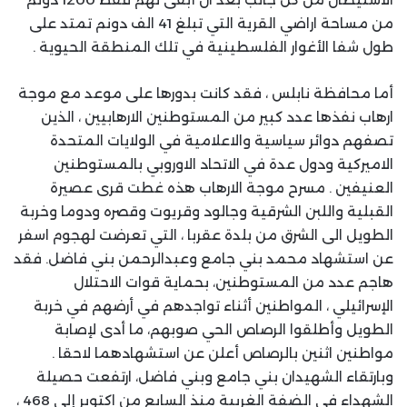
من مساحة اراضي القرية التي تبلغ 41 الف دونم تمتد على
طول شفا الأغوار الفلسطينية في تلك المنطقة الحيوية .
أما محافظة نابلس ، فقد كانت بدورها على موعد مع موجة
ارهاب نفذها عدد كبير من المستوطنين الارهابيين ، الذين
تصفهم دوائر سياسية والاعلامية في الولايات المتحدة
الاميركية ودول عدة في الاتحاد الاوروبي بالمستوطنين
العنيفين . مسرح موجة الارهاب هذه غطت قرى عصيرة
القبلية واللبن الشرقية وجالود وقريوت وقصره ودوما وخربة
الطويل الى الشرق من بلدة عقربا ، التي تعرضت لهجوم اسفر
عن استشهاد محمد بني جامع وعبدالرحمن بني فاضل. فقد
هاجم عدد من المستوطنين، بحماية قوات الاحتلال
الإسرائيلي ، المواطنين أثناء تواجدهم في أرضهم في خربة
الطويل وأطلقوا الرصاص الحي صوبهم، ما أدى لإصابة
مواطنين اثنين بالرصاص أعلن عن استشهادهما لاحقا .
وبارتقاء الشهيدان بني جامع وبني فاضل، ارتفعت حصيلة
الشهداء في الضفة الغربية منذ السابع من اكتوبر إلى 468 ،