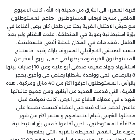
قرية المغير ، الى الشرق من مدينة رام الله ، كانت الاسبوع
الماضي مسرحا لإرهاب المستوطنين . هاجم المستوطنون
مع جيش الاحتلال القرية بحثا عن طفل كان يرعى أغناما في
بؤرة استيطانية رعوية في المنطقة ، عادت الاغنام ولم يعد
الطفل ، فقد مات في المكان بلدغة أفعى فلسطينية ،
حسب الصحفي الاسرائيلي المعروف باراك رفيد ، فاستباح
المستوطنون القرية ومحيطها في عمل بربري أسفر عن
استشهاد جهاد عفيف صدقي أبو علية وعن 10 إصابات بينها
8 بالرصاص الحي وواحدة بشظايا رصاص حي وأخرى بحجر
بالرأس . المستوطنون احرقوا اكثر من 40 منزل ومركبة . هذه
القرية ، التي قدمت العديد من أبنائها ومن جميع عائلاتها
شهداء في معارك الدفاع عن الارض ، كانت تعرضت قبل
عامين لحصار شارك فيه حتى اعضاء كنيست نصبوا على
مدخلها الشرقي خيام اعتصامهم واستمر اكثر من شهر
مكافأة للمستوطنين ، الذين أقاموا خمس بؤر استيطانية
رعوية على القمم المحيطة بالقرية ، التي يحاصرها
الاستيطان من كل جانب بعد ان أبقى لهم فقط 1200 دونم