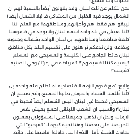
الجنوب وبلا البقاع)!!
نحن نتكلم عن ثلث لبنان، وقد يقولون أيضاّ بالنسبة لهم ان
الشمال يوجد فيه القليل من المشاكل فـ (بلا الشمال أيضا)
ليبقوا هم فقط، هم وأحزابهم ومناطقهم!! مع العلم اننا
كلنا نعيش في بلد واحد اسمه لبنان ولا يوجد في قاموسنا
كلمة مناطقنا ومناطقهم، بل لبنان الواحد بشماله وجنوبه
وبقاعه، ولن ندعكم تراهنون على تقسيم البلد. بكل مناطق
لبنان حائط الجامع على الكنيسة والمسيحي مع المسلم
كيف يمكننا تقسيمهم؟! كمرياطة في زغرتا / وفي الضنية
كفرحبو”!!
وتابع: “مع قدوم الازمة الاقتصادية لم تظلم فئة واحدة بل
كلّنا ظُلمنا، الفساد والحرمان طالوا الجميع، وغير صحيح ان
المسيحي مُحبط في لبنان، اليس المُسلم ايضاً مُحبط في
لبنان؟! والسبب ان الشعب اللبناني اجمع يعيش نفس
الازمات، وبدل ان نذهب جميعنا على المسؤولين يعملون
لتحريضنا على بعضنا، وهنا تحية كبيرة لـ “كفرحبو” التي
تجاوزت الفتنة بأقل الأضرار التي حاولوا اقامتها على حائط