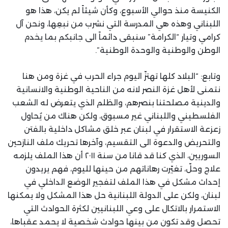
الكنيسة منذ حوالي الأسبوع، وكأن شيئاً لم يكن، هذا هو
اللبناني وهذه هي المدرسة التي نشرب من نبعِها، ونحن آل
كرامي وتيار “الكرامة” سنبقى دائماً الى جانبكم بما يخدم
الوطن والوطنية والوحدة الوطنية”.
وتابع: “البلاد كلها تهتزّ اليوم جراء الحرب في غزة ومن هنا
نتمنى لأهل غزة النصر لانه من الناحية الوطنية والانسانية
والدينية مصلحتنا بنصرهم، والظلم الذي يتعرض له الشعب
الفلسطيني واللبناني غير مسبوق، ولكن هناك من يُحاول
زعزعة الاستقرار في لبنان عبر خلق مشاكل داخلية بالفتن
والتحريض والدعوة الى التقسيم، وآخرها تحريك ملف النازحين
السوريين، الذي كنا قد قانا من سنة ٢٠١١ أن هذا الملف يلزمه
علاج وحلّ، تغيّرت رهاناتهم من حينها لليوم، فهم يريدون
إحداث مشكل في هذا الملف لتفجير الوضع الداخلي في
لبنان، ولكن على الدولة اللبنانية حل هذا المشكل ولا يمكنها
الاستمرار بالاتكال على وعي اللبنانيين لكثرة الحوادث التي
تحصل وقد تكون من بينها حوادث شخصية لا يحمد عقباها،