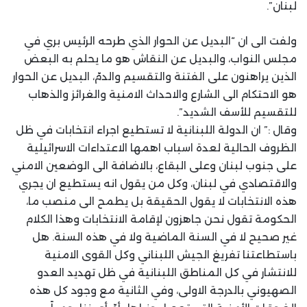
لبنان”.
ولفت الى ان “البديل عن الحوار الذي طرحه الرئيس بري في
مجلس النواب، والبديل عن النقاش هو ما يحلم به البعض
الذين يراهنون على الفتنة والتقسيم والدمّ، البديل عن الحوار
هو الاحتكام الى الشارع والاحداث الامنية والغرائز والذهاب
للتقسيم للأسف الشديد”.
وقال :” ان الدولة اللبنانية لا تستطيع اجراء انتخابات في ظل
الظروف الحالية لعدة اسباب اهمها الاعتداءات الاسرائيلية
على جنوب لبنان وعلى البقاع، بالاضافة الى الوضعين الامني
والاقتصادي في لبنان، وكل من يقول انه يستطيع ان يجري
هذه الانتخابات لا يقول الحقيقة بل يطمح الى منصب ما،
الحكومة تقول نحن جاهزون لإقامة الانتخابات وهذا الكلام
غير صحيح لا في السنة الماضية ولا في هذه السنة. هل
باستطاعتنا تفريغ الجيش اللبناني وكل القوى الامنية
للانتشار في كل المناطق اللبنانية في ظل تهديد العدو
الصهيوني بالدرجة الاولى، وفي الثانية مع وجود كل هذه