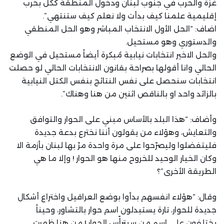
غزّة والحرب في جنوب لبنان ودخول المنطقة ككل بحرب
إقليمية علمنا كيف بدأت ولا نعلم كيف ستنتهي”.
اضاف: “الحل الأول الانتخاب المباشر وهو الحل المنطقي
والدستوري وهو مستحيل.
والحل الاخير انتخابات نيابية مُبكرة أيضاً مستحيل في الوضع
الحالي وانا أقولها بصراحة بقانون الانتخابات الحالي لو حصلت
انتخابات سنحصل على نفس النتائج بنفس الكتل النيابية
بالزائد واحد او بالناقص اثنين من هنا وهناك”.
وأضاف: “هذا البلد بالأساس مبني على الحوار والتوافق
والتعايش، وهؤلاء من يقولون أننا نخترع بدعة جديدة
فليتفضلوا وليصرّحوا على مرة واحدة مرّ بها لبنان بأزمة الا
وكان الخيار الوحيد للخروح منها هو الحوار ! وإلا ما هي
الطريقة الأخرى”؟
وقال: “هؤلاء انفسهم بدأوا بوضع العراقيل واختراع أشكال
جديدة للحوار، تارة يستبدلون اسم حوار بالتشاور، وحيناً
يختلفون على اسم من سيترأّس الحوار ! من هنا ظهرت