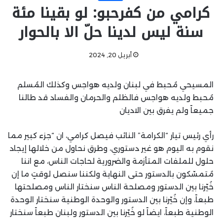
كرامي من كفرحبو: لو بقينا مئة
سنة ليس لدينا حلّ الا بالحوار
أبريل 20, 2024
المسيحي مُحبط في لبنان ولديه هواجس وكذلك المُسلم
مُحبط ولديه هواجس فالظلم والحرمان والفساد قد طالنا
جميعاً ولم يفرق بين الاديان
رأي رئيس تيار “الكرامة” النائب فيصل كرامي، ان “جزء كبير مما
نقوم به اليوم هو غير دستوري، وطرق نحاول من خلالها إيجاد
حلول للملفات المتأزمة والضرورية لحاجات الناس، مع اننا
مُتمسّكون بالدستور حتى النهاية ولكننا سنصل لوقتٍ ما إن
خُيّرنا بين الدستور ومصلحة الناس سنختار الناس ومصلحتها
طبعاً، وإن خُيّرنا بين الدستور والوحدة الوطنية سنختار الوحدة
الوطنية طبعاً، ايضاً لو خُيّرنا بين الدستور ولبنان طبعاً سنختار