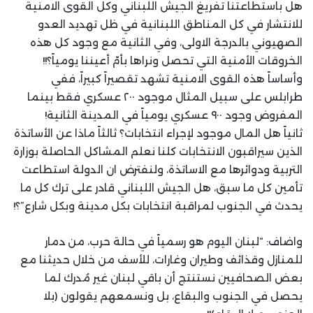
هل باستطاعتنا تفريغ الجيش اللبناني وكل القوى الامنية
للانتشار في كل المناطق اللبنانية في ظل تهديد العدو
الصهيوني بالدرجة الاولى، وفي الثانية مع وجود كل هذه
الخروقات الأمنية التي تحصل ونراها بأمّ أعيننا يومياً؟!!
وأساساً هذه القوى الامنية تشهد تقصيراً كبيراً، ففي
طرابلس على سبيل المثال موجود ٢٠٠ عسكري فقط بينما
المفروض وجود ٩٠٠ عسكري يومياً في المدينة الثانية!
ثانياً هل المال موجود لإجراء انتخابات؟ ثالثاً ماذا عن الأساتذة
الذين سيراقبون الانتخابات كلنا نعلم المشاكل الحاصلة بوزارة
التربية ودوائرها مع الاساتذة، ولنفترض ان الدولة استطاعت
تأمين كل ما سبق، هل الجيش اللبناني قادر على ترك كل ما
يحدث في الجنوب لمراقبة انتخابات بكل مدينة وبكل شارع”؟!
واضاف: “لبنان اليوم هو رسمياً في حالة حرب، من دمار
للمنازل وقذائف وطيران وغارات، للأسف من خلال حديثنا مع
بعض الصحافيين نستنتج أن باقي لبنان غير مُدرك لما
يحصل في الجنوب والبقاع، بل ونسمعهم يقولون (بلا