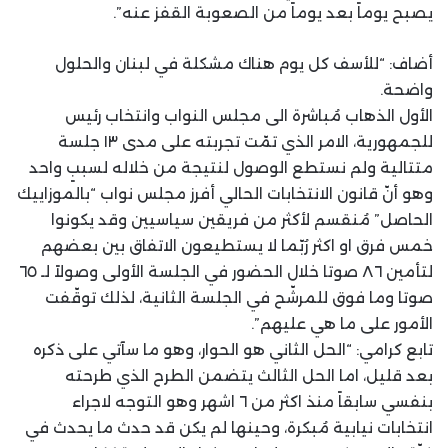
يصبح يوماً بعد يوماً من الصعوبة القفز عنه”.
أضاف: “للأسف كل يوم هناك مشكلة في لبنان والحلول
واضحة.
الأول الذهاب مُباشرة الى مجلس النواب وانتخاب رئيس
للجمهورية، الامر الذي تمّت تجربته على مدى ١٣ جلسة
متتالية ولم نستطع الوصول لنتيجة من خلاله لسببٍ واحد
وهو أنّ قانون الانتخابات الحالي أفرز مجلس نواب “بالموزاييك
الحاصل” مُنقسم لأكثر من فريقين سياسيين وقد يكونوا
خمس فرق او اكثر رُبّما لا يستطيعون الاتفاق بين بعضهم
لتأمين ٨٦ صوتا خلال الحضور في الجلسة الأولى وصولاً لـ ٦٥
صوتا وما فوق للمرشّح في الجلسة الثانية، لذلك توقّفت
الأمور على ما هي عليهم”.
تابع كرامي: “الحل الثاني هو الحوار، وهو ما سآتي على ذكره
بعد قليل، اما الحل الثالث يتضمن الطرح الذي طرحته
بنفسي سابقاً منذ اكثر من ٦ اشهر وهو التوجه لاجراء
انتخابات نيابية مُبكرة، وحينها لم يكن قد حدث ما يحدث في