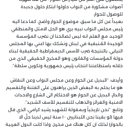
أصوات مشكورة من النواب حاولوا ابتكار حلول جديدة
للوصول للحوار.
بعيداً عن كل ما سبق، موضوع الحوار واضح، كما دعا اليه
رئيس مجلس النواب نبيه بري هو الحل الامثل والمنطقي
الوحيد، مع العلم انه ليس لصالحنا ان نضرب المؤسسة
الوحيدة المُتبقية في لبنان ونشكك بها اعني بها المجلس
النيابي، بالنتيجة ضرب الأسس الديمقراطية الحقيقية لبناء
دولة المؤسسات والقانون وهو المخرج الحقيقي الذي من
خلاله باستطاعتنا انتخاب رئيس جمهورية وتكوين سلطة”.
وأردف: “البديل عن الحوار وعن مجلس النواب وعن النقاش
هو ما يحلم به البعض الذين يراهنون على الفتنة والتقسيم
والدمّ، البديل عن الحوار هو الاحتكام الى الشارع والاحداث
الامنية والغرائز والذهاب للتقسيم للأسف الشديد”.
وتابع: “نحن تاريخياً وبمقولة للشهيد رشيد كرامي، الذي قال
فيها (لو بقينا نحن اللبنانيين ١٠٠ سنة ليس لدينا حلّ الا
بالحوار) لذلك ان كان هناك من مخرج، واذا كانت الدول العربية