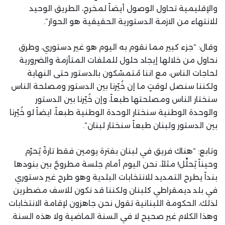
والإقليمية تحاول الوصول أيضاً لمخرج، الطريق الوحيد
للانتهاء من الازمة الدستورية الحقيقية هو الحوار”.
وقال: “جزء كبير مما نقوم به اليوم هو غير دستوري، وطرق
نحاول من خلالها إيجاد حلول للملفات المتأزمة والضرورية
لحاجات الناس، مع اننا مُتمسّكون بالدستور حتى النهاية
ولكننا سنصل لوقتٍ ما إن خُيّرنا بين الدستور ومصلحة الناس
سنختار الناس ومصلحتها طبعاً، وإن خُيّرنا بين الدستور
والوحدة الوطنية سنختار الوحدة الوطنية طبعاً، ايضاً لو خُيّرنا
بين الدستور ولبنان طبعاً سنختار لبنان”.
وتابع: “هناك فريق في لبنان بفترة يومين فقط تارةً يُحرّم
وحيناً يُحلِّل! مثلاً، نحن اليوم أمام جلسة مطروحٌ بين بنودها
بنداً يطرح التمديد للانتخابات البلدية وهو طرح غير دستوري
في بلد ديمقراطي كلبنان ولكننا قد نكون للاسف مضطرين
لذلك، الحكومة اللبنانية تقول نحن جاهزون لإقامة الانتخابات
وهذا الكلام غير صحيح لا في السنة الماضية ولا هذه السنة.