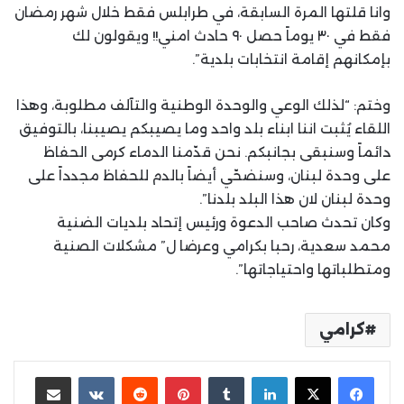
وانا قلتها المرة السابقة، في طرابلس فقط خلال شهر رمضان
فقط في ٣٠ يوماً حصل ٩٠ حادث امني!! ويقولون لك
بإمكانهم إقامة انتخابات بلدية”.
وختم: “لذلك الوعي والوحدة الوطنية والتآلف مطلوبة، وهذا
اللقاء يُثبت اننا ابناء بلد واحد وما يصيبكم يصيبنا، بالتوفيق
دائماً وسنبقى بجانبكم. نحن قدّمنا الدماء كرمى الحفاظ
على وحدة لبنان، وسنضحّي أيضاً بالدم للحفاظ مجدداً على
وحدة لبنان لان هذا البلد بلدنا”.
وكان تحدث صاحب الدعوة ورئيس إتحاد بلديات الضنية
محمد سعدية، رحبا بكرامي وعرضا ل” مشكلات الصنية
ومتطلباتها واحتياجاتها”.
كرامي
لينكدإن
بينتيريست
مشاركة عبر البريد