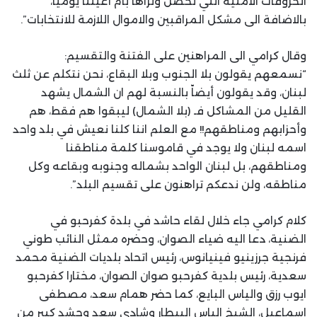
الخروقات الأمنية التي تحصل ونراها بأمّ أعيننا يومياً،
بالاضافة الى مشكل المراقبين والاموال اللازمة للانتخابات”.
وقال كرامي الى المراهنين على الفتنة والتقسيم:
“نسمعهم يقولون بلا الجنوب وبلا البقاع، نحن نتكلم عن ثلث
لبنان، وقد يقولون أيضاّ بالنسبة لهم ان الشمال يشهد
القليل من المشاكل فـ (بلا الشمال) ليبقوا هم فقط، هم
وأحزابهم ومناطقهم!! مع العلم اننا كلنا نعيش في بلد واحد
اسمه لبنان ولا يوجد في قاموسنا كلمة مناطقنا
ومناطقهم، بل لبنان الواحد بشماله وجنوبه وبقاعه وكل
مناطقه، ولن ندعكم تراهنون على تقسيم البلد”.
كلام كرامي جاء خلال لقاء حاشد في بلدة كفرحبو في
الضنية، دعا اليه ضياء الصوان، وحضره ممثل النائب طوني
فرنجية جرزينيو فينيانوس، رئيس اتحاد بلديات الضنية محمد
سعدية، رئيس بلدية كفرحبو صوان الصوان، مختارا كفرحبو
ايوب رزق والياس البايع، كما حضر همام سعد، مصطفى
اسماعيل، الشيخ الياس البيطار وشادي سعد وحشد كبير من