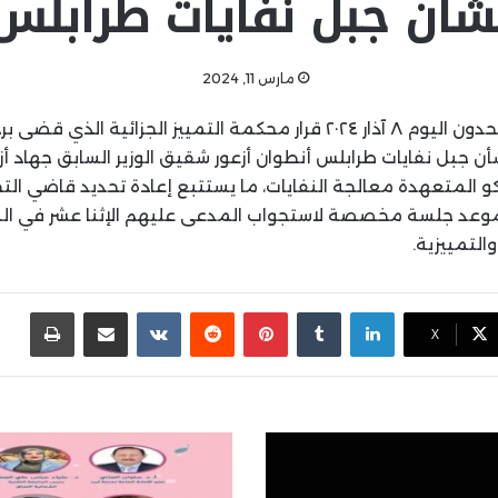
شأن جبل نفايات طرابلس
مارس 11, 2024
تبلّغ محامو تحالف متحدون اليوم ٨ آذار ٢٠٢٤ قرار محكمة التمييز الجز
 جبل نفايات طرابلس أنطوان أزعور شقيق الوزير السابق جهاد أ
كو المتعهدة معالجة النفايات، ما يستتبع إعادة تحديد قاضي الت
موعد جلسة مخصصة لاستجواب المدعى عليهم الإثنا عشر في ال
التمييزية.
لينكدإن
بينتيريست
مشاركة عبر البريد
طباع
X