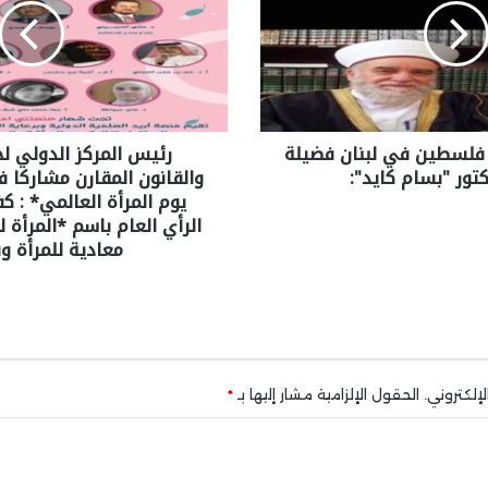
فلسطين في لبنان فضيلة
رئيس المركز الدولي ل
تور "بسام كايد":
والقانون المقارن مشاركا 
يوم المرأة العالمي* : 
الرأي العام باسم *المرأة 
معادية للمرأة و
إلكتروني.
الحقول الإلزامية مشار إليها بـ
*