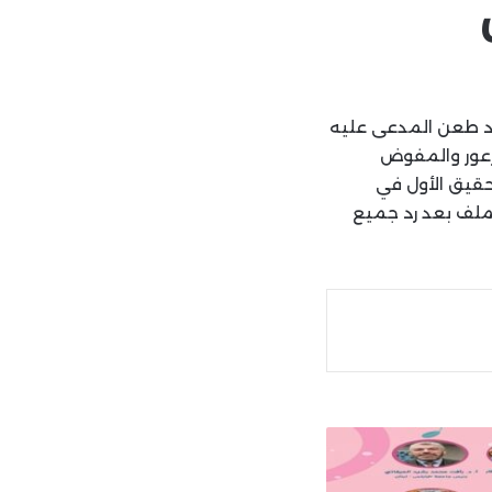
ائية الذي قضى برد طعن المدعى عليه
زعور والمفوض
حقيق الأول في
ملف بعد رد جميع
ة