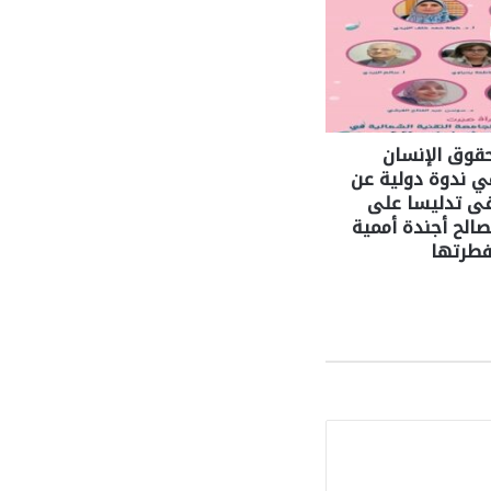
حقوق الإنسان
في ندوة دولية عن
كفى تدليسا على
لصالح أجندة أممية
فطرتها