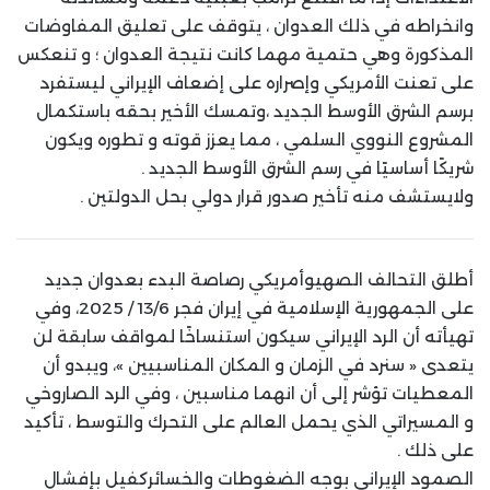
وانخراطه في ذلك العدوان ، يتوقف على تعليق المفاوضات
المذكورة وهي حتمية مهما كانت نتيجة العدوان ؛ و تنعكس
على تعنت الأمريكي وإصراره على إضعاف الإيراني ليستفرد
برسم الشرق الأوسط الجديد ،وتمسك الأخير بحقه باستكمال
المشروع النووي السلمي ، مما يعزز قوته و تطوره ويكون
شريكًا أساسيًا في رسم الشرق الأوسط الجديد .
ولايستشف منه تأخير صدور قرار دولي بحل الدولتين .
أطلق التحالف الصهيوأمريكي رصاصة البدء بعدوان جديد
على الجمهورية الإسلامية في إيران فجر 13/6 / 2025، وفي
تهيأته أن الرد الإيراني سيكون استنساخًا لمواقف سابقة لن
يتعدى « سنرد في الزمان و المكان المناسبيين »، ويبدو أن
المعطيات تؤشر إلى أن انهما مناسبين ، وفي الرد الصاروخي
و المسيراتي الذي يحمل العالم على التحرك والتوسط ، تأكيد
على ذلك .
الصمود الإيراني بوجه الضغوطات والخسائركفيل بإفشال