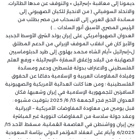
ديمونا إلى معاقبة «إسرائيل » والتوقف عن مدها الطائرات،
والاتحاد السوفياتي ( من الانحياز للكيان الصهيوني إلى
مساندة الحق العربي إلى الانسحاب من مصر بطلب من
الرئيس المصري الأسبق أنور السادات … )
العدوان الصهيوأمريكي على إيران يولد الشرق الأوسط الجديد
والأبرز كان في انقلاب الموقف الإيراني من الدعم المطلق
ل«إسرائيل »أيام الشاه محمد بهلوي إلى طرد الدبلوماسيين
الصهاينة من البلاد وإغلاق السفارة «الإسرائيلة » ورفع العلم
الفلسطيني والاعتراف بدولة فلسطين ودعم ومساندة
وقيادة المقاومات العربية و الإسلامية دفاعًا عن الحقوق
الفلسطينية ؛ ومن هنا كانت العدائية الأمريكية والصهيونية
السافرتين للجمهورية الإسلامية في إيران وشعبها، فكان
العدوان الأخير فجر الجمعة 13/ 6/ 2025 بتوقيت مشبوه :
قبل يومين من معاودة المفاوضات الأمريكية – الإيرانية
وعقد جولة سادسة من المفاوضات النووية غير المباشرة
بين إيران وواشنطن في العاصمة العُمانية، مسقط، الأحد 15/
6/2025. وأيام على انعقاد المؤتمر الدولي برئاسة السعودية