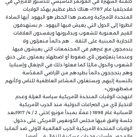
كلمته الشهيرة في المؤتمر التأسيسي للدستور الأميركي في
فلاديلفيا عام 1787« هناك خطر عظيم يهدّد الولايات
المتحدة الأميركية ومصدر هذا الخطر هو اليهود. أيها السادة
انظروا إلى الدول التي يعيش فيها اليهود.. ،م يستهدفون
القيم المعنوية للشعوب ويدمّرونها ويفسدون العلاقات
التجارية المبنية على الثقة، … هم دائماً منعزلون ولا
يندمجون مع غيرهم في المجتمعات التي يعيشون فيها،
وعندما يتعرّضون لأي ضغوط أو اضطهاد يعملون على خنق
الشعوب والدول ماليًا كما فعلوا ذلك في البرتغال وإسبانيا.
وهم يتحججون دائماً بطردهم من الأراضي المقدّسة
بالنسبة إليهم، ويستغلون المشاعر العاطفية للناس وكأنهم
مضطهدون» .
انتهجت الولايات المنحدة الأمريكية سياسة العزلة وعدم
الانحياز لأي من الصراعات الدولية، منذ الحرب الأمريكية
الأسبانية عام 1898 ( عملًا بمبدأ مونرو )حتى 2 / 4/ 1917بعد
جلسة وافق فيها مجلس الكونغرس الأمريكى على دخول
الولايات المتحدة الأمريكية الحرب العالمية الأولى ضد ألمانيا
والمحور ، وأرسلت وحدات عسكرية للتقال فى أوروبا.