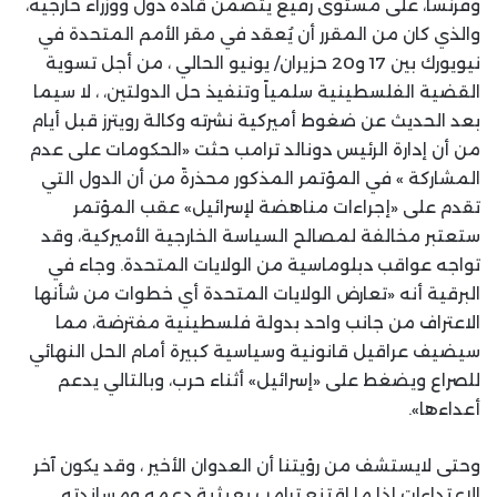
وفرنسا، على مستوى رفيع يتضمن قادة دول ووزراء خارجية،
والذي كان من المقرر أن يُعقد في مقر الأمم المتحدة في
نيويورك بين 17 و20 حزيران/ يونيو الحالي ، من أجل تسوية
القضية الفلسطينية سلمياً وتنفيذ حل الدولتين، ، لا سيما
بعد الحديث عن ضغوط أميركية نشرته وكالة رويترز قبل أيام
من أن إدارة الرئيس دونالد ترامب حثت «الحكومات على عدم
المشاركة » في المؤتمر المذكور محذرةً من أن الدول التي
تقدم على «إجراءات مناهضة لإسرائيل» عقب المؤتمر
ستعتبر مخالفة لمصالح السياسة الخارجية الأميركية، وقد
تواجه عواقب دبلوماسية من الولايات المتحدة. وجاء في
البرقية أنه «تعارض الولايات المتحدة أي خطوات من شأنها
الاعتراف من جانب واحد بدولة فلسطينية مفترضة، مما
سيضيف عراقيل قانونية وسياسية كبيرة أمام الحل النهائي
للصراع ويضغط على «إسرائيل» أثناء حرب، وبالتالي يدعم
أعداءها».
وحتى لايستشف من رؤيتنا أن العدوان الأخير ، وقد يكون آخر
الاعتداءات إذا ما اقتنع ترامب بعبثية دعمه ومساندته