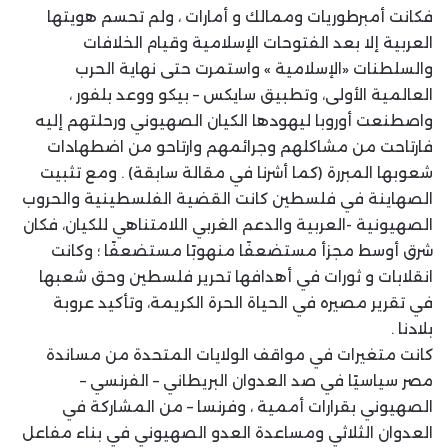
فكانت أمبرطوريات وممالك و أمارات ، ولم تحسم هويتها
العربية إلا بعد الفتوحات الإسلامية وقيام الخلافات
والسلطنات «الإسلامية » واستمرت حتى نهاية الحرب
العالمية الأولى، وتطبيق سايكس – بيكو ووعد بلفور ،
واصطنعت أوروبا ليهودها الكيان الصهيوني ورحلتهم إليه
فارتاحت من مشاكلهم وجرائمهم وارتاحو من اضطهادات
شعوبها المبررة (كما أشرنا في مقالة سابقة) . ومع تثبيت
الصهاينة في فلسطين كانت القضية الفلسطينية والحروب
الصهيونية -العربية والدعم الغربي اللامتناهي للكيان، فكان
شرق أوسط مجزأ مستضعفًا منهوبًا مستضعفًا ؛ وكانت
انقلابات و ثورات في أهدافها تحرير فلسطين وحق شعبها
في تقرير مصيره في الحياة الحرة الكريمة، وتأكيد عروبة
بلادنا .
كانت متغيرات في مواقف الولايات المتحدة من مساندة
مصر سياسيًا في صد العدوان البريطاني – الفرنسي –
الصهيوني بقرارات أممية ، وفرنسا – من المشاركة في
العدوان الثلاثي ومساعدة العدو الصهيوني في بناء مفاعل