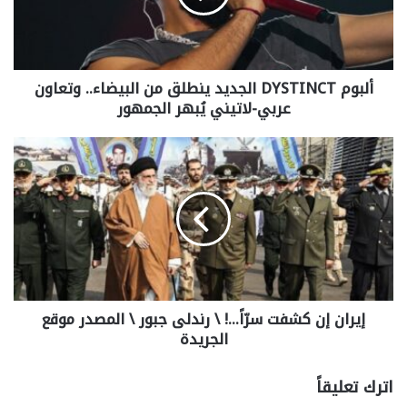
ألبوم DYSTINCT الجديد ينطلق من البيضاء.. وتعاون
عربي-لاتيني يُبهر الجمهور
إيران إن كشفت سرّاً…! \ رندلى جبور \ المصدر موقع
الجريدة
اترك تعليقاً