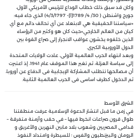
وكان قد سبق ذلك خطاب الوداع للرئيس الأمريكي الأول،
جورج واشنطن ( 30/ 4/ 1789[ا]- 4/3/1797) الذي جاء فيه:
«سياستنا الحقيقية هي الابتعاد عن أي تحالف دائم مع أي
كيان من العالم الخارجي»حيث كان هو وكثير من الرؤساء
الذين خلفوه يخشون عواقب الانجرار إلى صراع القوة بين
الدول الأوروبية الكبرى.
وبعد انتهاء الحرب العالمية الأولى، عادت الولايات المتحدة
إلى سياسة العزلة، ثم تغير هذا الموقف عام 1941، إذ اعتبرت
أن مصالحها تتطلب المشاركة الإيجابية فى الدفاع عن أوروبا،
ثم الدخول كطرف اساسى فى الحرب العالمية الثانية.
الشرق الأوسط
في زمن ما قبل انتشار الدعوة الإسلامية عرفت منطقتنا
طوال قرون صراعات انخرط فيها – في حقب وأزمنة متفرقة –
قدامى المصريين وشعوب بلاد مابين النهرين والأغريق و
الرومان والبيزنطيون والفرس ؛ للسيطرة وامتداد النفوذ