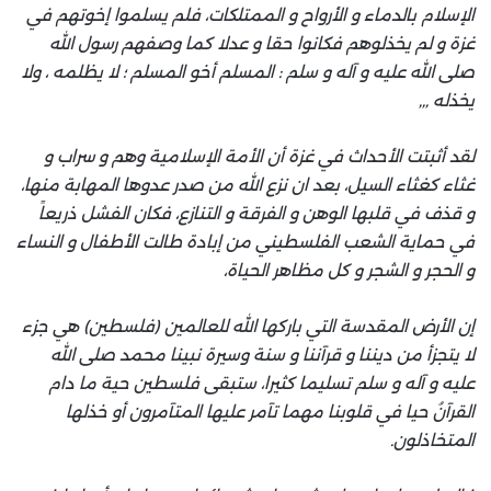
الإسلام بالدماء و الأرواح و الممتلكات، فلم يسلموا إخوتهم في
غزة و لم يخذلوهم فكانوا حقا و عدلا كما وصفهم رسول الله
صلى الله عليه و آله و سلم : المسلم أخو المسلم ؛ لا يظلمه ، ولا
يخذله ,,,
لقد أثبتت الأحداث في غزة أن الأمة الإسلامية وهم و سراب و
غثاء كغثاء السيل، بعد ان نزع الله من صدر عدوها المهابة منها،
و قذف في قلبها الوهن و الفرقة و التنازع، فكان الفشل ذريعاً
في حماية الشعب الفلسطيني من إبادة طالت الأطفال و النساء
و الحجر و الشجر و كل مظاهر الحياة،
إن الأرض المقدسة التي باركها الله للعالمين (فلسطين) هي جزء
لا يتجزأ من ديننا و قرآننا و سنة وسيرة نبينا محمد صلى الله
عليه و آله و سلم تسليما كثيرا، ستبقى فلسطين حية ما دام
القرآنُ حيا في قلوبنا مهما تآمر عليها المتآمرون أو خذلها
المتخاذلون.