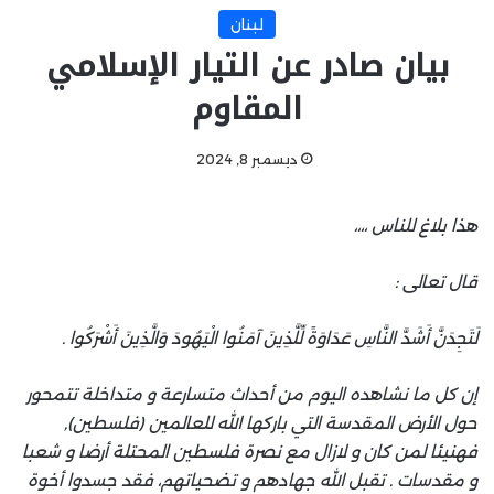
لبنان
بيان صادر عن التيار الإسلامي
المقاوم
ديسمبر 8, 2024
هذا بلاغ للناس ،،،،
قال تعالى :
لَتَجِدَنَّ أَشَدَّ النَّاسِ عَدَاوَةً لِّلَّذِينَ آمَنُوا الْيَهُودَ وَالَّذِينَ أَشْرَكُوا .
إن كل ما نشاهده اليوم من أحداث متسارعة و متداخلة تتمحور
حول الأرض المقدسة التي باركها الله للعالمين (فلسطين),
فهنيئا لمن كان و لازال مع نصرة فلسطين المحتلة أرضا و شعبا
و مقدسات . تقبل الله جهادهم و تضحياتهم، فقد جسدوا أخوة