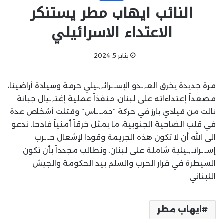
النائب ايهاب مطر يستنكر
الاعتداء الاسرائيلي
يناير 5, 2024
مرة جديدة يخرق العـ,ـدو الإسـ.ـرائـ,,ـيلي حرمة وسيادة أراضينا،
مصعداً إعتداءاته على لبنان، منفذاً عملية إغتـ,ـيال جبانة
نالت من قيادي بارز في حركة “حمـ,ـاس” وقتلت أشخاص عدة
في قلب الضاحية الجنوبية، ما يمثل خرقاً أمنياً فادحا. ندعو
الى الله أن لا تكون هذه الجريمة وقودا لإشعال حـ,ـرب
إسـ.ـرائـ,,ـيلية شاملة على لبنان. ونطالب مجدداً بأن تكون
السيطرة في قرار الحرب والسلم بيد الحكومة والجيش
اللبناني
ايهاب مطر