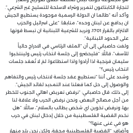
لتجارة الكابتاغون لتمرير وشراء الاسلحة للتسليح غير الشرعي”.
وأكد أنه “طالما ان الدولة الرسمية موجودة يستطيع الجيش
ان يدافع عن لبنان وحده”، متابعًا: “على اسرائيل والحزب
الالتزام بالقرار 1701، ونريد للشرعية اللبنانية ان تبسط قوتها
على الحدود اللبنانية”.
ولفت حاصباني إلى أن “الملف الرئاسي في الادراج حالياً
للأسف”، قائلًا: “فليحضرو إلى جلسة انتخاب رئيس ولينتخبوا
سليمان فرنجية اذا أرادوا واذا استطاعوا، لمَ لا تُعقد جلسات
انتخاب رئيس؟”
وشدد على أننا “نستطيع عقد جلسة لانتخاب رئيس والتفاهم
والوصول إلى حل كما فعلنا عند التمديد لقائد الجيش”.
إلى ذلك، قال حاصباني: “نرفض تعريض اهالي الجنوب للخطر
من أجل مصالح البعض، ونحن نرفض الحرب ولا علاقة لنا
بها، ونرفض تخوين اي شخص يطالب بالسلام”، سائلًا: “هل
نخدم القضية الفلسطينية من خلال إدخال لبنان في حرب
هو في غنى عنها؟”
وأضاف: “القضية الفلسطينية محقة، ولكن نحن بلد منهار