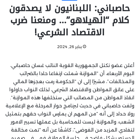
حاصباني: اللبنانيون لا يصدقون
كلام “الهيلاهو”… ومنعنا ضرب
الاقتصاد الشرعي!
يناير 26, 2024
أعلن عضو تكتل الجمهورية القوية النائب غسان حاصباني،
اليوم الأربعاء، أن “الموازنة شملت ارتفاعا حادا بالضرائب
والمخالفات”، مشيرًا إلى ان “الحكومة رمت بعجزها المالي
على عاتق المواطن والاقتصاد الشرعي، لذلك النواب حاولوا
انقاذ المواطن من المصائب التي ستخلفها هذه الموازنة”.
ولفت حاصباني في حديث لبرنامج حوار المرحلة مع الإعلامية
رولا حداد إلى أنه “من المهم ان يمارس النواب حقهم بتمثيل
الشعب، والموازنة ليست للمحاسبة بل عملها تسيير الامور
لتفادي المزيد من الفوضى”، كاشفًا عن أنه “تمت مخالفة
الدستور بشكل فاضح في جلسة الموازنة، فهي في صميم