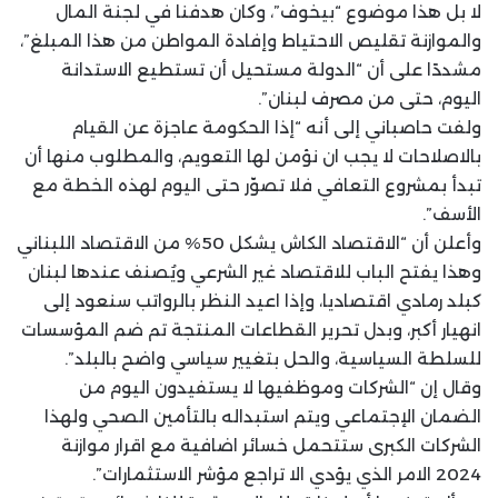
لا بل هذا موضوع “بيخوف”، وكان هدفنا في لجنة المال
والموازنة تقليص الاحتياط وإفادة المواطن من هذا المبلغ”،
مشددًا على أن “الدولة مستحيل أن تستطيع الاستدانة
اليوم، حتى من مصرف لبنان”.
ولفت حاصباني إلى أنه “إذا الحكومة عاجزة عن القيام
بالاصلاحات لا يجب ان نؤمن لها التعويم، والمطلوب منها أن
تبدأ بمشروع التعافي فلا تصوّر حتى اليوم لهذه الخطة مع
الأسف”.
وأعلن أن “الاقتصاد الكاش يشكل 50% من الاقتصاد اللبناني
وهذا يفتح الباب للاقتصاد غير الشرعي ويُصنف عندها لبنان
كبلد رمادي اقتصاديا، وإذا اعيد النظر بالرواتب سنعود إلى
انهيار أكبر، وبدل تحرير القطاعات المنتجة تم ضم المؤسسات
للسلطة السياسية، والحل بتغيير سياسي واضح بالبلد”.
وقال إن “الشركات وموظفيها لا يستفيدون اليوم من
الضمان الإجتماعي ويتم استبداله بالتأمين الصحي ولهذا
الشركات الكبرى ستتحمل خسائر اضافية مع اقرار موازنة
2024 الامر الذي يؤدي الا تراجع مؤشر الاستثمارات”.