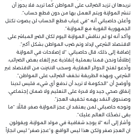
نريدها ان تزيد الضرائب على المواطن كما تريد، فلا يجوز أن
تنشر الموازنة ويتم العمل بها من دون قطع حساب”.
وأعلن حاصباني أنه “في غياب قطع الحساب لن يصوت تكتل
الجمهورية القوية مع الموازنة”.
وأكد أنه لو لم نناقش الموازنة اليوم لكان الضرر المباشر على
الاقتصاد الشرعي ازداد وتم ضرب المواطن بشكل أكبر”.
إضافة إلى ذلك، قال حاصباني: “لا إصلاحات في الموازنة
إطلاقًا ونحن قمنا بعملية إنقاذية عبر إلغاء بعض الضرائب،
وأدعو لفتح الدوائر العقارية، وسحب الانترنت من الاقتصاد غير
الشرعي، وبهذه الطريقة نخفف الضرائب على المواطن”.
وأوضح أن “الحكومة لا تريد أن تدفع أي شيء، فليس لدينا
إنفاق صحي جيد ولا قدرة على التعليم ولا ضمان إجتماعي،
وصندوق النقد يهمه تخفيف العجز”.
وتوجه حاصباني لمن يعتقد ان عجز الموازنة صفر، قائلًا: “ما
بقى تضحّك العالم عليك”.
وأشار إلى أنه “لا يوجد شفافية في مواد الموازنة، ويقولون
ان العجز صفر ولكن هذا ليس الواقع، و”عجز صفر” ليس انجازاً