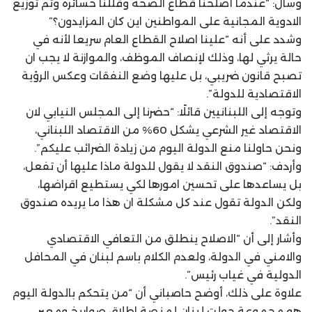
وسأل: “عندما أصلحنا قطاع الصحة وقللنا خسائره وتم توزيع
الادوية المجانية على المواطنين اين كان المزايدون؟”
وشدد على أنه “علينا اصلاح القطاع العام سريعا لأنه في
حالة يرثي لها، وذلك لإنصاف الموظف، والموازنة لا يجب ان
تصبح قانون ضريبي، بل عليها وضع النفقات وعكس الرؤية
الاقتصادية للدولة”.
وتوجه إلى اللبنانيين قائلًا: “حضرنا إلى المجلس النيابي لان
الاقتصاد غير الشرعي يشكل 60% من الاقتصاد اللبناني،
ونحن حاولنا منع الدولة اليوم من زيادة الضرائب عليكم”.
وأردف: “صندوق النقد لا يقول للدولة ماذا عليها أن تفعل،
بل يساعدها على تحسين امورها لكي يستطيع اقراضها،
ولكن الدولة تقول عند كل مشكلة ان هذا ما يريده صندوق
النقد”.
وأشار إلى أن “الاصلاح ينطلق من التعافي الاقتصادي
والامني في الدولة، ولعدم الكلام باسم لبنان في المحافل
الدولية في غياب رئيس”.
علاوة على ذلك، أوضح حاصباني أن “من يتحكم بالدولة اليوم
هو مجموعة حولت لبنان لمنصة اطلاق صواريخ ومعبر