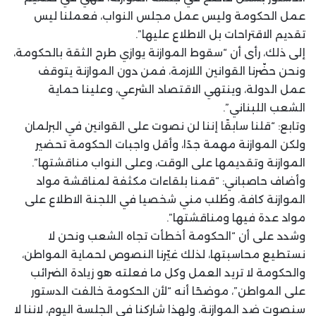
عمل الحكومة وليس عمل مجلس النواب، فعملنا ليس
تقديم الاقتراحات بل الاطلاع عليها”.
إلى ذلك، رأى أن “سقوط الموازنة يوازي طرح الثقة بالحكومة،
ونحن حضّرنا القوانين اللازمة، فمن دون الموازنة يتوقف
عمل الدولة، وينتهي الاقتصاد الشرعي، وعلينا حماية
الشعب اللبناني”.
وتابع: “قلنا سابقًا إننا لن نصوت على القوانين في البرلمان
ولكن الموازنة مهمة جدًا، وأقل واجبات الحكومة تحضير
الموازنة وتقديمها على الوقت، وعلى النواب مناقشتها”.
وأضاف حاصباني: “قمنا بلقاءات مكثفة لمناقشة مواد
الموازنة كافة، وطُلب مني شخصيا في اللجنة الاطلاع على
مواد عدة فيها ومناقشتها”.
وشدد على أن “الحكومة أخطأت تجاه الشعب ونحن لا
نستطيع محاسبتها، لذلك غيّرنا النصوص لحماية المواطن،
والحكومة لا تريد العمل وكل ما فعلته هو زيادة الضرائب
على المواطن”، موضحًا أنه “لأن الحكومة خالفت الدستور
سنصوت ضد الموازنة، ولهذا شاركنا في الجلسة اليوم، لاننا لا