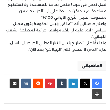
فهل ندخل في حرب؟ فنحن بحاجة للمساعدة ولا نستطيع
مساعدة أي بلد آخر”، مشددًا على أن “الحزب جزء من
منظومة الحرس الثوري الايراني 100%”.
واعتبر حاصباني أنه “”ما في رئيس الحكومة يكون محلل
سياسي” انما عليه ان ياخذ مواقف اجرائية لمصلحة الشعب
اللبناني”.
وتعليقًا على تصاريح رئيس التيار الوطني الحر جبران باسيل،
قال: “الناس لا تصدق كلام “الهيلاهو” بعد الآن”.
حاصباني
لينكدإن
بينتيريست
مشاركة عبر البريد
طباعة