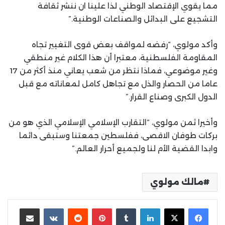
مما يقوي الإقتصاد الوطني لذا علينا ان ننشر ثقافة
التشجيع على البدائل والصناعات الوطنية.”
وأكد مولوي، “رفضه لمواقف بعض قوى التغيير تجاه
المقاومة الفلسطنية، معتبرا أن هذا الكلام غير منطقي
وغير موضوعي، فماذا نتظر من شعب يعاني منذ أكثر من 17
عاما من الحصار والذل مع تجاهل كامل لمعاناته مع قبل
الدول الكبرى وصناع القرار.”
وأخيرا ثمن مولوي، “التقارب الإسلامي الإسلامي الذي هو من
بركات طوفان الاقصى، ففلسطين جمعتنا وستبقى دائما
وابدا القضية الأم لنا ولجميع أحرار العالم.”
مالك مولوي
لينكدإن
بينتيريست
مشاركة عبر البريد