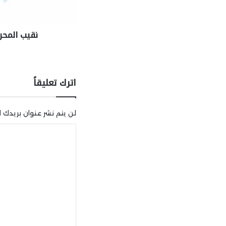
نقيب المحر
اترك تعليقاً
لن يتم نشر عنوان بريدك ال
ا
ل
ت
ع
ل
ي
ق