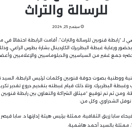
للرسالة والتراث
سبتمبر 25, 2024
 لـ “رابطة قنوبين للرسالة والتراث”، أقامت الرابطة احتفالاً في 
بحضور ورعاية غبطة البطريرك الكاردينال بشارة بطرس الراعي، وذل
 22 أيلول 2024، حضره جمع غفير من السياسيين والدبلوماسيين والإعلاميين وأع
نية ووطنية بصوت جوقة قنوبين وكلمات لرئيس الرابطة، السيد 
 وغبطة البطريرك. وتلا ذلك قيام غبطته بتقديم دروع تقدير تكريم
ة. ومن ثم تم توقيع “ميثاق الشراكة والتعاون بين رابطة قنوبين لل
نوفل الشدراوي، وكل من:
اء سابا زريق الثقافية، ممثلة برئيس هيئة إدارتها د. سابا قيصر ز
 ممثلة بالسيد أحمد هاشمية.