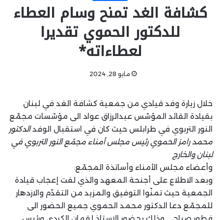
كشافة الغد تمنح وسام العطاء
للدكتور الحموي تقديرا
لعطاءاته*
مايو 28, 2024
خلال زيارة وفد قيادي من جمعية كشافة الغد في لبنان
بقيادة القائد المؤسّس عبدالرزاق عواد الى مؤسّسات مجمّع
النور التربوي في طرابلس حيث كان في استقبال الوفد
الدكتور
محمد رامز الحموي رئيس مجلس أمناء مجمّع النور التربوي في
لبنان والخارج
وأعضاء مجلس الأمناء وأساتذة المجمّع.
وبعد الاطلاع على أجنحة المعهد والذي لفت إعجاب قيادة
الجمعية حيث تمنّوا التوفيق والمزيد من التقدّم والازدهار
للمجمّع دعا الدكتور محمد الحموي جميع الحضور الى
فطور صباحي وذلك بحضور الاستاذ لقمان الكردي ورئيس