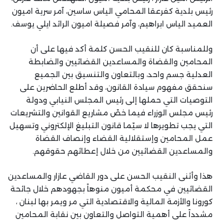
رئيس بلدية كفرعقا المحامي الياس ساسين، آمر سرية اميون
العميد الياس ابراهيم، وآمر فصيلة اميون الرائد ايلي يوسف.
وللمناسبة كان للنقيب الحسن كلمة أكد فيها على أن
المحامين والقضاة والمساعدين القضائيين والضابطة
العدلية جسم واحد، وبالتعاون والتنسيق بين الجميع
سنحقق مفهوم سيادة القانون، وقد أطلع الحاضرين على
التوصيات التي حملها إلى رئيس المجلس النيابي ودولة
رئيس مجلس الوزراء فيما خصّ مشاريع القوانين والتشريعات
التي يجب تطويرها لا سيّما قانون التبليغ الإلكتروني وتسهيل
عمل المحامين وإستقلالية القضاء وإنصاف القضاة
والمساعدين القضائيين من خلال إعطائهم حقوقهم.
هذا وأثنى النقيب الحسن على دور القاضي عازار والمساعدين
القضائيين في محكمة أميون منوهاً بجهودهم خلال جائحة
كورونا والأزمة المالية والاقتصادية التي مر ويمر بها لبنان ،
مشدداً على أهمية التواصل والتعاون بين نقابة المحامين