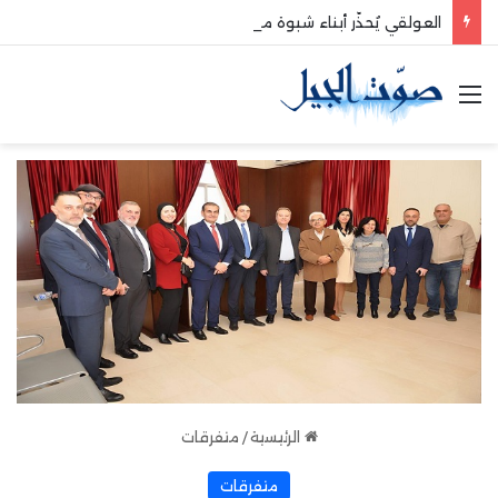
العولقي يُحذّر أبناء شبوة من الانخراط في معسكرات التحشيد للعدو السعودي
القائمة
الرئيسية
/
متفرقات
متفرقات