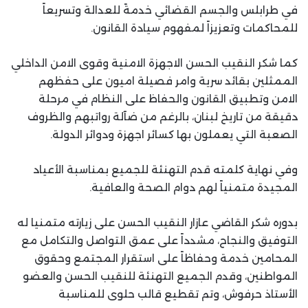
في طرابلس والجسم القضائي خدمةً للعدالة وتسريعاً
للمحاكمات وتعزيزاً لمفهوم سيادة القانون.
كما شكر النقيب الحسن الاجهزة الامنية وقوى الامن الداخلي
الممثلين بقائد سرية وامر فصيلة اميون على حفظهم
الامن وتطبيق القانون والحفاظ على النظام في مرحلة
دقيقة من تاريخ لبنان، بالرغم من ضآلة رواتبهم والظروف
الصعبة التي يعملون بها كسائر اجهزة ودوائر الدولة.
وفي نهاية كلمته قدم التهنئة للجميع بمناسبة الأعياد
المجيدة متمنياً لهم دوام الصحة والعافية.
بدوره شكر القاضي عازار النقيب الحسن على زيارته متمنيا له
التوفيق والنجاح، مشدداً على عمق التواصل والتكامل مع
المحامين خدمة وحفاظاً على استقرار المجتمع وحقوق
المواطنين، وقدم الجميع التهنئة للنقيب الحسن والعضو
الأستاذ حرفوش، وتم تقطيع قالب حلوى للمناسبة