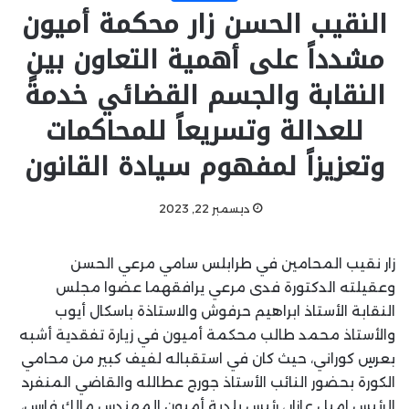
النقيب الحسن زار محكمة أميون
مشدداً على أهمية التعاون بين
النقابة والجسم القضائي خدمةً
للعدالة وتسريعاً للمحاكمات
وتعزيزاً لمفهوم سيادة القانون
ديسمبر 22, 2023
زار نقيب المحامين في طرابلس سامي مرعي الحسن
وعقيلته الدكتورة فدى مرعي يرافقهما عضوا مجلس
النقابة الأستاذ ابراهيم حرفوش والاستاذة باسكال أيوب
والأستاذ محمد طالب محكمة أميون في زيارة تفقدية أشبه
بعرسٍ كوراني، حيث كان في استقباله لفيف كبير من محامي
الكورة بحضور النائب الأستاذ جورج عطالله والقاضي المنفرد
الرئيس اميل عازار ، رئيس بلدية أميون المهندس مالك فارس،