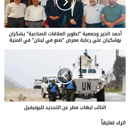
أحمد الخير وجمعية "تطوير العلاقات الصناعية" يشكران
بوشكيان على رعاية معرض "صنع في لبنان" في المنية
النائب ايهاب مطر عن التجديد لليونيفيل
اترك تعليقاً