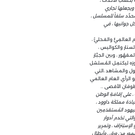
 بحلقاتِ الأحداث ،
، ويجعلها تجاري
المحدَّد سلفاً للمسلسل ،
كل جوانبها ، في
عالمِيُّ والمَحليٌُ ،
لستار والكواليس ،
ُور ، وبين الجبَّار
رَه ليكتمِل المُسلسًل
ول والمشاهد ،التي
 الرأي العام العالمي
ة طوفان الأقصى …
، على إقامَةِ الوطن
دَة مملكَة داوود ،
ليهود المُستقدَمِين
التي تخدم أدوار
إستِنزاف ، وتمرِير
ورٍ من ورق ، وأبطالٍ