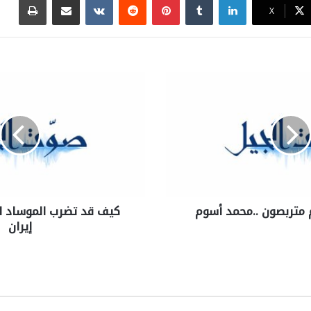
X
م متربصون ..محمد أسوم
كيف قد تضرب الموساد ال
إيران