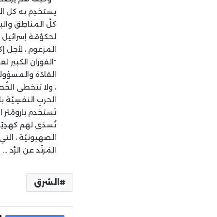
يستخدِم به كل الأ
كلَّ المناطِق والب
لحكوُمَة إسرائيل ف
المزعوم ، لأجل إ
*الفوران الكبير لعم
القادَة والمسؤولي
، ولا تتخطى الخُط
الحربِ النفسِيَّة 
تَستخدِم بارومًتر
تُسدَى لهم كهدِيّ
الصهيونيَّة ، التي ل
المُرتْد عن الرَّد …
الشرق