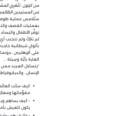
من كرتون ، لتُغرِي المشا
من المستبدين الظالمين
ستُلامِس عملية طوفان ال
بعمليات القصف والتدمير
توفِّر الأطفال والنِساء
لم تترُكْ ولم تتجنب أيٌِ 
بألوانٍ شيطانية جاحِدة
على الإرهابيبن ، دونما
الغاية بأيٌَة وسِيلة ….
*يتساءَل العدِيد ممن صد
الإنسان ، والديمُوقراطيَّة
كيف سكَت العالَم ا
مقوِّماتها ومعالِ
– كيف يساهِم ويسا
يكون للعيش بأمن 
– وكيف هم يرضَخون