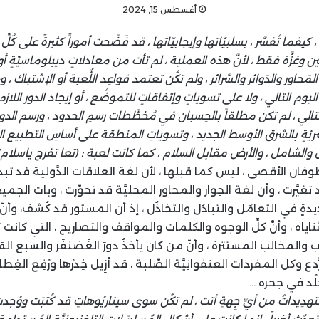
أغسطس 15, 2024
ما تُفسَّر ، بسلبيّاتها وإيجابيّاتها ، قد فَضَحت أموراً كثيرةً على كُلّ
غزًّة فقط ، لأنَّ هذه العملية ، لم تأت من معادلاتٍ ديبلوماسيّةٍ أو 
لمَحاور والدَوائر والسَّرائر ، ولم تكُن تعتمد قواعِد اللُّعبة أو الإشتباك 
يوم التالي ، ولا على تسوياتٍ وإتفاقاتٍ للتموضُع ، أو إيجاد الدور اللا
الي ، لم تكن مطلقاً بالحِسبان في مُخطَّطات رسمِ الحدود ، ورسم الدوائر
ريّةٍ بالشرق الأوسط الجديد ، وتسوياتِ المنطقة على أساسِ التطبيع ا
دل والشامل ، والأرض مقابل السلام ، كما كانت لعبة : (تعا تفرج ياسلام)
وفان الأقصى ، ليس كما قبلها ، لأن لغة العلاقاتِ الدَّولية قد ت
غيَّرت ، وأن لغَة الحِوار والمَحاور المحليَّة قد تحوَّرت ، وبات الجم
ديدةٍ في التعامُل والتبادُل والتخاذُل ، إذ أن المستور قد كُشف، وأن
اياه ، وأنَّ كلِّ الوجوه والكلمات والمواقف والتصاريح ، التي كانت ت
ياب والمخالب المستترة ، وأنَّ من كان يأخذُ دورَ الغَضنفَر والسبع ال
ًدع وكل المفردات العنفوانِيَّة الصَّلبة ، قد أزِيل خِدرُها ورُفِع الغِ
ًخلُد في جِحره …
 والتهدِيداتُ من أيِّ جِهةٍ أتت ، لم تكُن سوى سيناريُوهاتٍ قد كُتبَت وو