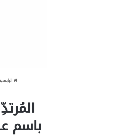
الرئيسية
المُرتد
باسم ع