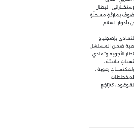
إستخباراتي ، ليطال
ُوفٌ بماركَةٍ مسجلَّةٍ
ن بأدوار السلام
التمَادي بإصطِيادِ
للٌّعبة ضمن المسلسَل
نتظار الأجوبة وتمادي
باتٍ جانبيَّة ،
ولمكتسباتٍ رعوية ،
رِ المخططات
َوعُود ، كترَاجُعِ
ة