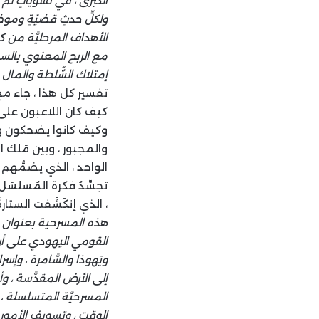
الكبرى ، في تسوياتٍ لم ت
ولكلِّ حدثٍ قضيّةٍ وموض
الأهداف المرحليَّة من كل 
مع الربح المعنوي بالسي
إمتلاك السٌُلطة والمال 
تفسير كل هذا ، جاء مع ع
كيف كان اللاعبون على م
وكيف كانوا يضحكون ويمر
والمجبور ، وبين مَلك ا
الواحد ، الذي يضمُّه
تجسِّدُ فكرة المُسلسً
، الذي إنكَشَفت الستار
هذه المسرحية بعنوان : (
القومي اليهودي على أرض
ويَهوذا والسَّامرة ، وإس
إلى الأرض المقدَّسة ، و
المسرحيَّة المتسلسلة ، ف
الوقت ، وتسوِيف الأمور