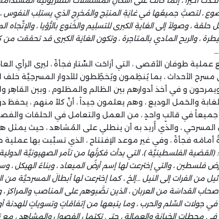
حدُث أخيراً ، إنما كانت على أشكالِ المُسلسَلات التلفزيونيَّة المُستدامة
وع ، لتصبٌَ جميعُها في غايَةِ المنتِج والمُخرِج الذي يستلِب النفوس 
حلقة ، وصولاً إلى الغايةِ الكبرى للتسلِيم والخُنوع بالرُّؤيا ، والإتِّجاه 
طرة ، والربح المادي بالمتاجرة ، وتكون الغايَة الكبرى قد تحققت من 
…
ملية طوفان الأقصى ، التي أزاحَت السِّتار فجأةً ، ليرى الرأي العام ال
سرح الأحداث ، بما يُنظِمون ويُخطٌِطون للأدوار المسرحِيَّة خلف ا
حون و في أخذ أدوارهم بين الظالم والمظلوم ، وبين القاهِر والمقه
لغابة والحَمل الوديع ، وهم يعلمون جيداً ، أنَّ كلاً منهم ، يحفظ دو
م جميعاً في قالبٍ واحدٍ ، من العمل والتعامل في الحلقات والفص
ل المسرحي ، والذي أُريد به أن ينطلي على المُشاهد ، حيث يمثل هو
ةُ أمامَه فجأةً ، وفي غير موعد الإفتتاح ، الذي تسبَّبت بها عملي
القضية الفلسطينيَّة )، التي بدأت فكرتُها من تآمر الصهيونيَّة الدولية 
 فلسطين ، والتي إخترعت لها إسم أرضُ الميعاد ، وبناءُ الهيكل ، وسيا
رائيل من الفرات إلى النيل …إلخ ، كما إخترعت لها أبطالَ المسرحيَّة من ا
أصحاب القداسَة من العربان ، الذين نصٌَبوهم على المناصب والمراكز ، و
ي جولات السِّلم والحرب ، وما يتبعها من إتفاقاتٍ وتسوياتٍ للهدنة أو ال
 في محطات الخيانة والعمالة ، حتى تكتمل الفصول والمشاهد ، مع نم