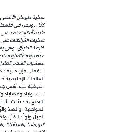
عملية طوفان الأقصى ، كيف
ككُل ، وليس في فلسطين و
وليدةَ أفكارٍ تعتمِد على ا
عمليات المٌراهنات على ال
خارطة الطريق ، وهي بالت
مذهبيةٍ وطائفيَّةٍ وعنص
مسَمَّيات السَّلام العا
بالفعل : فإن ما بعدَ ط
العلاقات الإقليمية قد ت
، بكيفيَّة بناء أسُسٍ ج
بانت نواياه وقضاياه وثن
الوديع ، قد بيَّنت الأن
المواجهة ، والصدَّ والرّ
الجبلُ ويُولِّد الفأر ، وي
التهويلاتُ والعنتَريَّاتُ