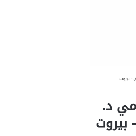
ق – بيروت
امي د.
بيروت