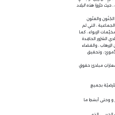
 حيث حرَّروا هذه البلاد
لجُنُون والفتُون
لجماعية ، التي لم
يَّمات الإيواء ، كما
ادي الشرُور الحاقِدة
 الإرهاب ، والقضاء
َّمويّ ، وتحقيق
وشعاراتِ مبادئ حقوقِ
الأرضيّة بجميع
و وحتى أبسَطِ ما
الحربي ، الذي