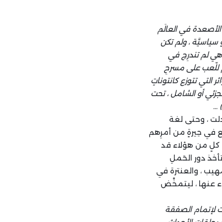
ِ الأصعدة في العالَم
سياسيَّة ، ولم تكن
، وهي لم تندرِج في
زم للّعب على مسرحِ
 التي تتوزع كانتوناتٍ
لجزئي أو الشامل ، تحت
 …
بدلت ، وحتى لغة
يع في حِيرةٍ من أمرِهم
َّ كلٍ من هؤلاء قد
أخذ دور الحَملِ
مَهيب ، والعنترة في
طاء عنها ، ليتمخَّض
ُجدت لإتمام الصفقة