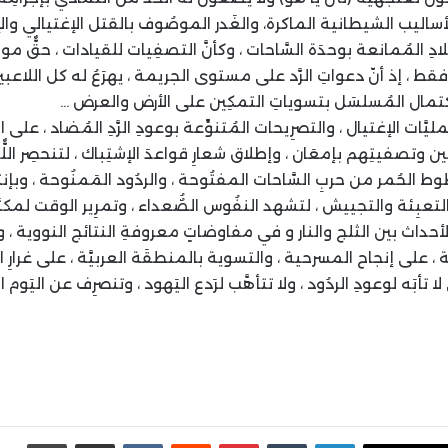
ساليب الشيطانية الماكرة، والغَدر الموصُوف بالقتل الإغتيالي وال
لادِ المُمانعة بوحدَة السَّاحات ، وكأنَّ التصفِيات للقيادات ، حقٌّ موص
قط ، إذ أنّ دعواتِ الرَّد على مستوى الجريمة ، يهرَعُ له كل اللاعبي
كتمال المُسلسَل بتسوياتِ التمكِين على الأرض والعرض …
ليَّات الإغتيال ، والتصرِيحات المُتنوِّعة بوعودِ الرَّدِ المُضاد ، على 
ن وتصفيتِهم بإمعَان ، وإطلاق شعارِ قواعدَ الإشتِباك ، لتنحصِر ا
وط الحُمر من حربِ السَّاحات المفتُوحة ، والردُود المَمنُوحة ، وبإ
بالتعبِئة والتجييش ، لتشهد النفُوس الصٌُعداء ، وتمرِير الوقت لمكتَس
 الأحداث بين الثلج والنار و في مفاوضاتٍ معروفةِ النتائج النووية ، 
ة ، على إنجاح المسرحية ، والتسوية بالمنطقَة العربيَّة ، على غرا
ا تأبَه لوعودِ الردُود ، ولا تتأهَّب لرَدع اليَهود ، وتنصرِف عن اليَوم الم
لينكدإن
بينتيريست
مشاركة عبر البريد
طباع