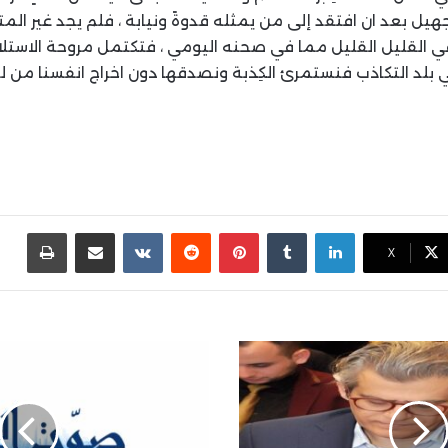
هيل بعد ان افتقد إلى من يمثله قدوةً ونيابة ، فلم يجد غير المتا
 القليل القليل مما في صحنه اليومي ، فتكتمل مروحة الاستلا
 بلد التكاذب فنستمرئ الكِذبة ونصدقها دون اخراج انفسنا من ل
لينكدإن
بينتيريست
مشاركة عبر البريد
طباع
X