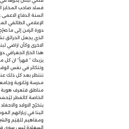
فناني لبنان يكررها في
فساد صاحب المخابز ال
السنة الدفاع الاعمى 
الإعلامي الطائفي المو
دورة الزمن إلى ما صر
الذي يجعل الحرائق تش
الاخرى وكأن اراضي لبن
هذا الحيّز الجغرافي دو
يزيدك ” قهراً” ان كل 
وتتكاثر في نفس الوقت
ننتظر بعد كل ذلك عن
مدرسة وثانوية وجامعة
مناطق فتعرف هوية طلا
الخاصة كالفطر ليُحسَ
يتخرّج الاولاد والاحف
الينا في زياراتهم الم
ومفاهيم للقِيَم والش
السعادة ليس سوى في ل