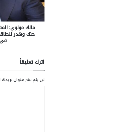
مالك مولوي: الم
حنك وهدر للطاقا
في 
اترك تعليقاً
لن يتم نشر عنوان بريدك ال
ا
ل
ت
ع
ل