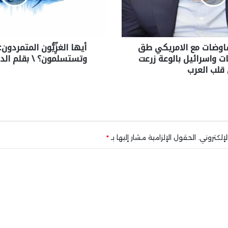
فاوضات مع الامريكي طق
‏أيها الغزِّيُّون المتمردون:
ت واسرائيل بالوعة زرعت
وتستسلمون؟ \ بقلم الدك
قلب العرب
إلكتروني.
الحقول الإلزامية مشار إليها بـ
*