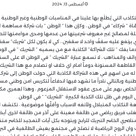
أغسطس 13, 2024
اذب التي يُطلَع بها علينا في المناسبات الوطنية وغير الوطنية ،
ّاة ” شركاء” في الوطن ، وكإن هذا ” الوطن ” بات شركة مساهمة 
ة لمصالح غير معروف شرعيتها من عدمها ومدى مواءمتها للصال
 يرتفع عليه سقفُ واحد لا سقفين ، كي لا يكون لكل “شريك” سق
ا يفك ” تلك الشراكة” الكاذبة مع من يسميه ” الشريك ” في الوط
ائف والمذاهب ، لا تسمع عبارة “الشريك ” في الوطن الا على الس
القاطعة المسنونة دوماً امام اي خلاف او تصادم مع هذا الشريك 
ه من اسهمٍ في هذه الشراكة الكاذبة التي حولت الوطن إلى شرك
وطنية وبالتالي نادراً ما تشهد فيها اندفاعاً لتكريس امن وطني 
الخاص بهم على مدى عقود الاستقلال المزعوم ، وهذا لعمري مك
اليوم في ظل تلك الكذبة الكبيرة: “الشريك” ” في الوطن .
ة التكاذب المتبادَل ولأتفه الاسباب وأقلّها موضوعية ، تكتشف ا
غلب فريق رياضي من طائفة معينة على آخر من طائفة اخرى أيضا
صري الخاسر التبريك للرابح ويتوجه بكل آيات التمجيد للخاسر متنا
ان الروح الرياضية لا تصلح في مجتمع يعيش الطائفية في البرغل 