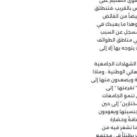
 سوى التعتيم على
يس بالقريب ،فتنطلق
يضاً من الفائض
)وهذا ما يعيدك في
و مسجل عن السبب
في مناطق الطوائف
توجه بها إلا إلى
 الشهادات الجامعية
اني الوطنية ، وماذا
ة ويصعدون منها إلى
تفرعتها ” إلى
 تنمو الجامعات
تارين” إلى حين
 جنسيتها ويعودون
افةً وحضارة
 ما نشعر فيه من
ف بطيئاً في مجتمع