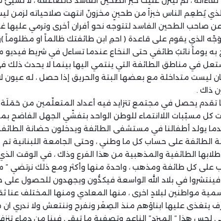
 لقاءاته ، ثم لينزل عليك خبر الطحين الفاسد كالصاعقة ، لا لشيئ
ذي يُطعِم الناس خبزاً من طحينٍ مخزونً انتهت صلاحياته لزمن ل
عن صاحب الطحين الفاسد لتتوجه نحو أفران أخرى وترمي عليها غ
َجّه الذي يقوم على قاعدة ( احمِ ابن طائفتك ظالماً او مظلوماً 
ّح به يوماً نائبُ طائفي حتى النخاع عندما تساءل في شريط فيدي
تعل في مناطق الطائفة التي ينتمي اليها بينما لا يحدث ذلك 
ان ليست متداخلة مع بعضها البتة والحريق إذا حصل ، له عيون لا ي
ن ذاك .
ما تقدم يحصل في مجتمع تتزايد فيه أعداد المتعلّمين من حَمَلَة
 كل مسبّبات اللاانتماء للوطن الواحد بتفشّي الجهل الفاضح بمع
دما يولد أطفالنا في مستشفى الطائفة ويدخلون حضانة الطائف
 الطائفة على حساب كل ما وطني ، وحتى الجامعة اللبنانية تم ” 
بها الطائفية والمذهبية من هذا الفرع وذاك ، في الوقت الذي
ب على كل طائفة ومذهب ، واحدة منها وأكثر ومع ذلك نرتضي ” مخ
اد فينتشروا في بلاد الله الواسعة فيكدُّون ويجهدون للحصول على
وسمية مواطنين لبلادٍ اخرى ، منها المعادي ومنها المختلف عنا ثق
رف يتغذى عليها ابناؤهم منذ الصِغَر ونفرح وننتعش ولا ندري ان
حس هذا ” المِبرَد” الناعم وتصفية ما تبقى فينا من دماءٍ تنز