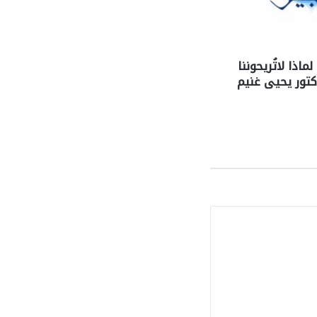
 لماذا لاتُريحوننا
تور يحيى غنيم