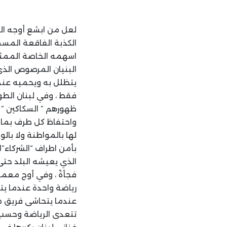
لعل من ابشع أوجه التك
الكذبة الفاقعة المسم
اسهمه الخاصة الممثل
البنيان المرصوص الذي
يتظلل به ويحميه عندم
فقط ، وفي لبنان الطو
ظهورهم ” السكاكين ” 
واحتفاظ كل طرف بما ل
لها بالمواطنة ولا بال
بأمن اطراف “الشركاء”
الذي يعيشه البلد حتى 
فجأةً ، وفي أوج معمع
رياضة واحدة عندما يت
عندما يتحاشى فريق منا
تتعدى الرياضة وحسب و