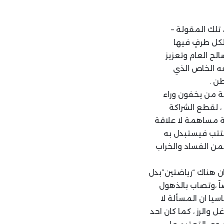
 تلك المقولة –
لكل طرفٍ فيها
ح العام وتعزيز
فه الخاص الذي
ن .
نة من يخفون وراء
، لقطع الشراكة
ة مساهمة لا علاقة
مستتب فيستبدل به
من الفساد والخراب
ن هناك “رياضتين”بدل
ً ،وتصاب بالذهول
سيا ان المسألة لا
والرز ، كما كان احد