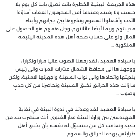
هذه الجريمة البيئية الخطيرة باتت تطرق بابنا كل يوم بلا
حسيب ولا رقيب، وعندما أَمِن المجرمون العقاب أساؤوا
الأدب وأشعلوا السموم ونشروها بين جيرانهم وأبناء
مدينتهم وربما أيضا عائلاتهم، وجل همهم هو الحصول على
المال ولو على حساب صحة أهل هذه المدينة اليتيمة
المنكوبة …
يا سيادة العميد ، لقد رفعنا الصوت عاليا مرارا وتكرارا ،
ووجهناها الى محافظ الشمال عشرات المرات والى رئيس
بلديتها واتحادها والى نواب المدينة واجهزتها الامنية، ولكن
ما زالت هذه الحرائق تخنق المدينة وتحاصرنا من كل حدبٍ
وصوب …
يا سيادة العميد، لقد وعدتنا في ندوة البيئة في نقابة
المهندسين بين وزارة البيئة ودار الفتوى، أنك ستضرب بيد من
حديد وتعاقب كل من ستسوّل له نفسه بأن يخنق أهل
طرابلس بهذه الحرائق والسموم …