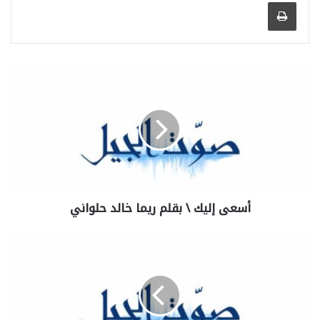
طباعة
أسعى إليك \ بقلم ريما خالد حلواني