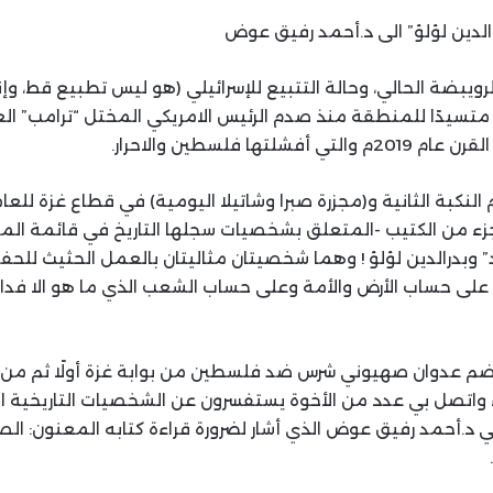
 الدين لؤلؤ” الى د.أحمد رفيق عوض
لرويبضة الحالي، وحالة التتبيع للإسرائيلي (هو ليس تطبيع قط، وإن
سيدًا للمنطقة منذ صدم الرئيس الامريكي المختل “ترامب” العا
لتها فلسطين والاحرار.
لى جزء من الكتيب -المتعلق بشخصيات سجلها التاريخ في قائمة ال
” وبدرالدين لؤلؤ ! وهما شخصيتان مثاليتان بالعمل الحثيث للح
يا على حساب الأرض والأمة وعلى حساب الشعب الذي ما هو الا فداء 
ضم عدوان صهيوني شرس ضد فلسطين من بوابة غزة أولًا ثم من ب
واتصل بي عدد من الأخوة يستفسرون عن الشخصيات التاريخية ال
ائي د.أحمد رفيق عوض الذي أشار لضرورة قراءة كتابه المعنون: ال