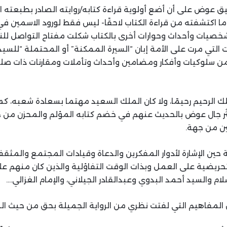
فيق عوض على أن أضع أولوية قراءة كتابه/روايته الصادر بطبعته ال
 محلّه-ما اكتشفته من قراءة الكتاب لاحقًا- ليس فقط لورود الاسمين
 وشخصيات وأحداث وحوارات أخرى بالكتاب شكلت مفتاح التواصل ل
 التي مرت على الأمة إبان “السيرة الممكنة” أو المحتملة “للسيد
 من سلوكيات وأفكار ومضامين وأحداث وتأملات ومقارنات ذات صلة 
 الرحيم رحيمًا، ولا كان الملك السعيد مهتما بسعادة شعبه، كم
ُثُر جال عوض بالحديث عنهم في خضم كتابه المؤلم والمحزن من 
ين من جهة.
حين الإشارة لأدوار المفكرين والدعاة وقيادات المجتمع والمثقفي
لتحريضية على العمل وبذات الوقت التفاؤلية والذين كان منهم ع
سلام والسيد أحمد البدوي وعبدالقادر الجيلاني، والإمام الغزالي….
 المفاهيم التي لفتت نظري من الرواية الجميلة بحق من حيث ا