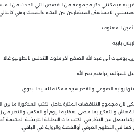
 قريبة فيمكنني ذكر مجموعة من القصص التي اتخذت من المسار 
ومنحتني الاحساسيْن المتضاربين بين البكاء والضحك وهي كالتالي
 لأمين المعلوف
يلان بابيه
، يوميات أبى عبد الله الصغير آخر ملوك الأندلس لأنطونيو غالا
يل للمؤلف إبراهيم نصر الله
نها رواية الصوفي والقصر سيرة ممكنة للسيد البدوي.
كي لأن مجموع التناقضات المثارة داخل الكتب المذكورة ما بين الت
لمُعاش والتفكير بما مضى بعقلية اليوم أو العكس، والنظر من زواي
دركنا يجعل من النظر في الكتب ذات الاطلالة التاريخية الحكيمة أ
كما في التطهير العرقي أوالقصة والرواية في الباقي.