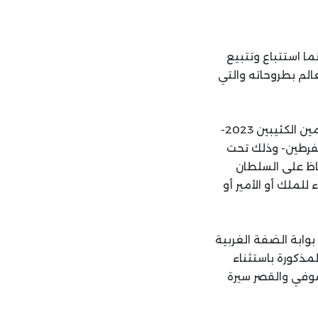
ما استتباع وتتبيع
لم بطروحاته والتي
ثم أعدت اليوم في عام النكبة الثانية و(مجزرة صبرا وشاتيلا اليومية) في قطاع غزة للعامين الكئيبين 2023-
مفرطين- وذلك تحت
فاظ على السلطان
للملك أو الأمير أو
وابة الضفة الغربية
مذكورة باستثناء
صوفي والقصر سيرة