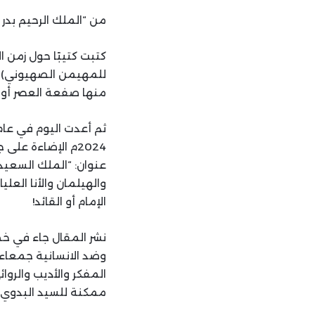
من “الملك الرحيم بدر
كتبت كتيبًا حول زمن ا
للمهيمن الصهيوني) مت
منها صفعة العصر أو القرن عام 2019م والتي أفش
2024م الإضاءة ع
عنوان: “الملك السعيد
والهيلمان والأنا العل
الإمام أو القائد!
نشر المقال جاء في خ
وضد الانسانية جمعاء 
المفكر والأديب والرو
ممكنة للسيد البدوي.