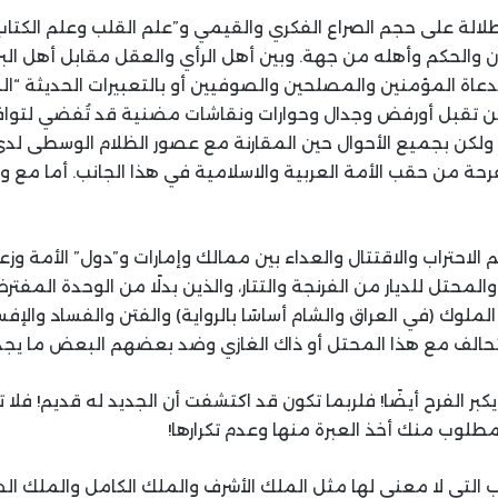
لاطلالة على حجم الصراع الفكري والقيمي و”علم القلب وعلم الكتاب
 والحكم وأهله من جهة. وبين أهل الرأي والعقل مقابل أهل البر
دعاة المؤمنين والمصلحين والصوفيين أو بالتعبيرات الحديثة “ال
ع من تقبل أورفض وجدال وحوارات ونقاشات مضنية قد تُفضي لتواف
 ولكن بجميع الأحوال حين المقارنة مع عصور الظلام الوسطى لدى ا
حة من حقب الأمة العربية والاسلامية في هذا الجانب. أما مع و
 الاحتراب والاقتتال والعداء بين ممالك وإمارات و”دول” الأمة و
والمحتل للديار من الفرنجة والتتار، والذين بدلًا من الوحدة المف
ملوك (في العراق والشام أساسًا بالرواية) والفتن والفساد والإ
لتحالف مع هذا المحتل أو ذاك الغازي وضد بعضهم البعض ما يجدون 
بر الفرح أيضًا! فلربما تكون قد اكتشفت أن الجديد له قديم! فلا تي
مطلوب منك أخذ العبرة منها وعدم تكرارها!
ب التي لا معنى لها مثل الملك الأشرف والملك الكامل والملك ال