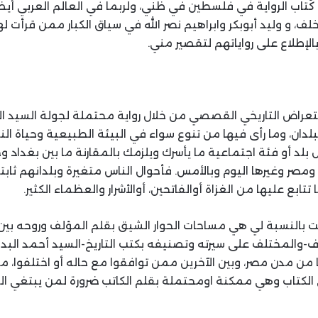
ُتاب الرواية في فلسطين في ظني، ولربما في العالم العربي أيضًا
، و وليد أبوبكر وابراهيم نصر الله في سياق الكبار ممن قرأت لهم
لإطلاع على رواياتهم لتقصير مني.
استعراض التاريخي القصصي من خلال رواية محتملة لجولة السيد
لبلدان، وما رأى فيها من تنوع سواء في البيئة الطبيعية وحياة ا
بلد أو فئة اجتماعية ما يأسرك ويلزمك بالمقارنة ما بين بغداد 
صر وغيرها اليوم وبالأمس. فأحوال الناس متغيرة وبلدانهم ثابتة
تتابع عليها من الغزاة أوالفاتحين، أوالأشرار والعظماء الكثير.
كانت بالنسبة لي هي مساحات الحوار الشيق بقلم المؤلف وروحه ب
والمختلف على سيرته وتصنيفه بكتب التاريخ-السيد أحمد البدو
 من مدن مصر، وبين الآخرين ممن توافقوا مع حاله أو اختلفوا، م
الكتاب وهي ممكنة اومحتملة بقلم الكاتب ضرورة لمن يبتغي النو