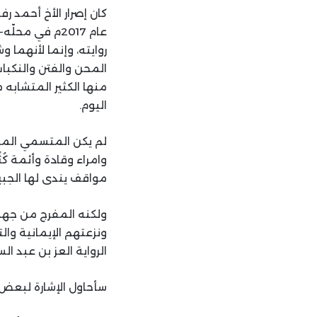
كان إصرار الأخ أحمد ر
عام 2017م في
روايته، وإنما لأنهما
المحن والفتن والنكبات
منها الكثير المتشابه
اليوم.
لم يكن المتسمي الملك
وامراء وقادة وأئمة ك
مواقف يندى لها الجب
ولكنه المفرج من جهة 
ونزعتهم الإيمانية وا
الرواية العز بن عبد ال
سأحاول الإشارة لبعض