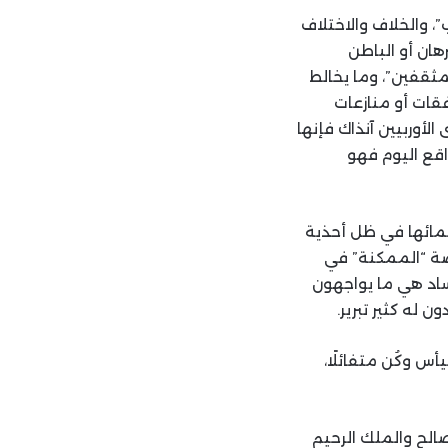
”، والخلاف والاختلاف
هان أو الباطن
مثقفين”، وما يخالط
قات أو منازعات
لأوربيين آنذاك فإنها
اقع اليوم فهو
زعمائها في ظل أحذية
ترضة “الممكنة” في
فساد هي ما يواجهون
له كثير تبرير.
أس وكُن متفائلًا،
صالح والملك الرحيم