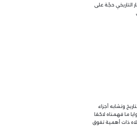
التاريخي حجّة على
اريخ وتشابه أجزاء
ا ما فهمناه لاحٌقا
علاه ذات أهمية تفوق