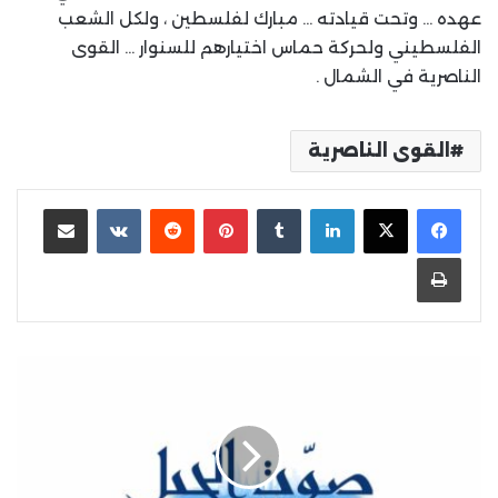
عهده … وتحت قيادته … مبارك لفلسطين ، ولكل الشعب
الفلسطيني ولحركة حماس اختيارهم للسنوار … القوى
الناصرية في الشمال .
القوى الناصرية
لينكدإن
بينتيريست
مشاركة عبر البريد
طباعة