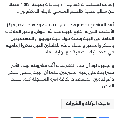
إضافة لمساعدات كسائية ” ٤ بطاقات بقيمة ١٤٠$ “، فضلاً
عن مبالغ نقدية كالدعم المدرسي للأيتام المكفولين…
نُفّذ المشروع بحضور مدير عام البيت سعود هاجر، مدير مركز
الأنشطة الخيرية التابع للبيت عبدالله البوش، ومدير العلاقات
العامة في البيت رفعت حولا، حيث توجهوا والمستفيدين
بالشكر والتقدير والدعاء بالخير للكافلين الذين تذكروا أيتامهم
في هذه الأيام الصعبة مع نهاية العام.
والجدير ذكره، أن هذه التقديمات أَتَت مشروطة لهذه الأسر
حصراً بناءً على رغبة المتبرعين، علماً أن البيت يسعى بشكل
دائم لتأمين المساعدات لكافة أسره المسجلة كلما تسنت
الفرص
بيت الزكاة والخيرات
لينكدإن
بينتيريست
مشاركة عبر البريد