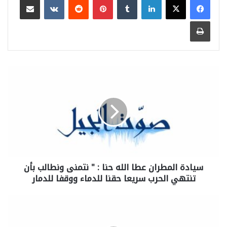
طباعة
سيادة المطران عطا الله حنا : " نتمنى ونطالب بأن
تنتهي الحرب سريعا حقنا للدماء ووقفا للدمار