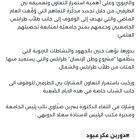
والتربويّ، وعلى أهمية استمرار التعاون وتعميقه بين
الطرفين، من خلال تجديد مذكّرة التفاهم التي وُقّعَت العام
الماضي والتي تهدف إلى الوقوف إلى جانب طلاّب طرابلس
الجامعيين ودعمهم بمنح جامعيّة لمتابعة تحصيلهم
العلميّ.
بدورها، نوّهت حنين بالجهود والنشاطات التربوية التي
ينظّمها “مشروع وطن الإنسان” طرابلس والتي يستفيد منها
المئات من طلاّب طرابلس والشمال.
ورحّبت باستمرار التعاون المشترك بين الطرفين للوقوف الى
جانب الشباب خاصة في هذه الايام الصّعبة.
وشارك في اللقاء الدكتورة نسرين ضنُاوي نائب رئيس الجامعة
ومديرة مكتب الرئيس الاستاذة سعاد الدويهي .
دورين عكر عبود