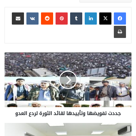
لينكدإن
بينتيريست
مشاركة عبر البريد
طباعة
جددت تفويضها وتأييدها لقائد الثورة لردع العدو