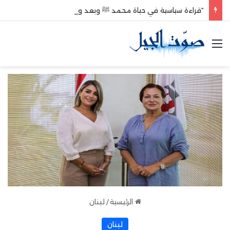
“قراءة سياسية في حياة محمد ﷺ وبعد وفاته”
القائمة
الرئيسية
/
لبنان
لبنان