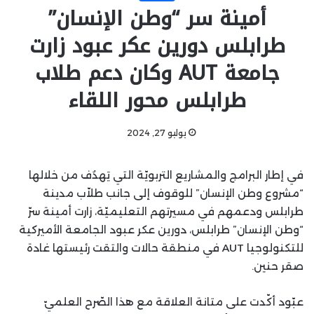
أمينة سر “وطن الإنسان”
طرابلس دورين عكر عبود زارت
جامعة AUT وكان دعم طلاب
طرابلس محور اللقاء
يوليو 27, 2024
في إطار البرامج والمشاريع التربويّة التي يَهدُف من خلالها
“مشروع وطن الإنسان” للوقوف إلى جانب طلاّب مدينة
طرابلس ودعمهم في مسيرتهم التعليميّة، زارت أمينة سرّ
“وطن الإنسان” طرابلس، دورين عكر عبود الجامعة الأميركية
للتكنولوجيا AUT في منطقة حالات والتقت رئيستها غادة
صقر حنين.
عبّود أكّدت على متانة العلاقة مع هذا الصّرح العلميّ