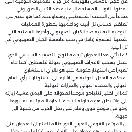
عن حجم الاحساس بالهزيمة من جراء العمليات النوعية التي
نفذتها القوات المسلحة اليمنية ضد الكيان الصهيوني
دفاعاً عن الشعب الفلسطيني ومقاومته، كما هو تعبير عن
تعاظم احساس تل أبيب وداعميها بخطورة العمليات
النوعية اليمنية ضد الكيان الصهيوني وآخرها العملية التي
نفذتها المسيّرة (يافا) في قلب عاصمة الكيان الصهيوني في
تل أبيب.
كما يأتي هذا العدوان ترجمة لنهج التصعيد السياسي الذي
تمثل بسحب الاعتراف الصهيوني بدولة فلسطين، كما جاء
تعبيراً عن استهتار حكومة نتنياهو بالرأي الاستشاري
لمحكمة العدل الدولية في اشارة الى الاستهتار بالرأي العام
الدولي والقضاء الدولي والقرارات الدولية.
كما ان اختيار نتنياهو موعداً لعدوانه على اليمن عشية زيارته
الى واشنطن هو محاولة للايحاء للادارة الاميركية انه يزورها
وهو في موقع قوي وقادر على نقل الحرب من جبهة الى
جبهة.
ان المؤتمر القومي العربي الذي طالما اعتبر ان العدوان على
اي قطر عربي هو عدوان على الامة العربية كلها يدين هذا