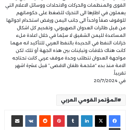
القوى والمنظمات والحركات والاتحادات ووسائل الاعلام التي
يعملون في اطارها الى التحرك للضغط على حكوماتهم
للوقوف صفاً واحداً الى جانب اليمن ورفض استخدام اجوائها
من قبل طائرات العدوان الصهيوني، وتقديم كل اشكال
المساعدة لليمن الشقيق لا سيّما في خلال اعادة ملء
خزانات النفط في الحديدة بالنفط العربي للتأكيد انه مهما
كانت هناك خلافات وتباينات بين هذه الجهة أو تلك، لكن
مواجهة العدوان تتطلب وحدة موقف عربي كانت تحتاجه
الامة منذ بدء “ملحمة طفان الاقصى” قبل عشرة اشهر
تقريباً.
في 20/7/2024
المؤتمر القومي العربي
لينكدإن
بينتيريست
مشاركة عبر البريد
طباعة