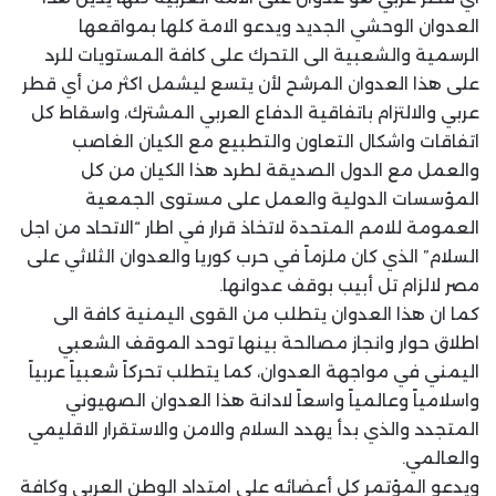
العدوان الوحشي الجديد ويدعو الامة كلها بمواقعها
الرسمية والشعبية الى التحرك على كافة المستويات للرد
على هذا العدوان المرشح لأن يتسع ليشمل اكثر من أي قطر
عربي والالتزام باتفاقية الدفاع العربي المشترك، واسقاط كل
اتفاقات واشكال التعاون والتطبيع مع الكيان الغاصب
والعمل مع الدول الصديقة لطرد هذا الكيان من كل
المؤسسات الدولية والعمل على مستوى الجمعية
العمومة للامم المتحدة لاتخاذ قرار في اطار “الاتحاد من اجل
السلام” الذي كان ملزماً في حرب كوريا والعدوان الثلاثي على
مصر لالزام تل أبيب بوقف عدوانها.
كما ان هذا العدوان يتطلب من القوى اليمنية كافة الى
اطلاق حوار وانجاز مصالحة بينها توحد الموقف الشعبي
اليمني في مواجهة العدوان، كما يتطلب تحركاً شعبياً عربياً
واسلامياً وعالمياً واسعاً لادانة هذا العدوان الصهيوني
المتجدد والذي بدأ يهدد السلام والامن والاستقرار الاقليمي
والعالمي.
ويدعو المؤتمر كل أعضائه على امتداد الوطن العربي وكافة