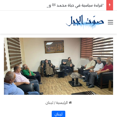
“قراءة سياسية في حياة محمد ﷺ وبعد وفاته”
القائمة
الرئيسية
/
لبنان
لبنان