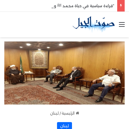
“قراءة سياسية في حياة محمد ﷺ وبعد وفاته”
القائمة
الرئيسية
/
لبنان
لبنان