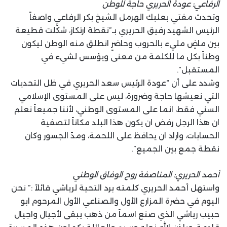
الرفاعي: عودة الحريري حاجة للوطن
وتحدث مفتي بعلبك الهرمل الشيخ بكر الرفاعي واصفاً
الرئيس الشهيد رفيق الحريري بـ”نقطة ارتكاز، شكّلت قطيعة
بين ماضٍ مليء بالحروب وحاضرٍ انطلق منه الوطن ليكون
وطناً بكل ما للكلمة من معنى ويؤسس لشيء في
المستقبل”.
وشدد على أن “عودة الرئيس سعد الحريري في ظل التحديات
التي نعيشها حاجة وضرورة، ليس على المستوى الإسلامي
السني فقط، انما على المستوى الوطني، لأننا جميعاً نعلم
ان هذا الرجل رفض ان يكون هذا البلد مكاناً لتصفية
الحسابات، واراد ان يحافظ على اللحمة، ومدّ الجسور وكان
نقطة جمع بين الجميع”.
أحمد الحريري: المناصفة روح الوفاق الوطني
واستهل أحمد الحريري كلمته برد التحية لرياشي قائلاً :” نحن
اليوم في حضرة المزارع الأول والصناعي الأول المرحوم ابو
حبيب رياشي الذي صنع اسماً من ذهب يبقى لأجيال واجيال