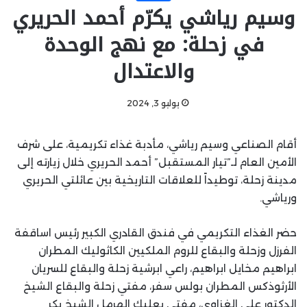
وسيم رياشي يكرّم أحمد الحريري
في زحلة: مع نهج الوحدة
والاعتدال
يوليو 3, 2024
أقام الصناعي وسيم رياشي، مأدبة غذاء تكريمية، على شرف
الأمين العام لـ”تيار المستقبل” أحمد الحريري خلال زيارته إلى
مدينة زحلة، توطيداً للعلاقات التاريخية بين عائلتي الحريري
ورياشي.
حضر الغذاء التكريمي في فندق القادري الكبير رئيس اساقفة
الفرزل وزحلة والبقاع للروم الملكيين الكاثوليك المطران
ابراهيم مخايل ابراهيم، راعي ابرشية زحلة والبقاع للسريان
الأرثوذكس المطران بولس سفر، مفتي زحلة والبقاع الشيخ
الدكتور علي الغزاوي، مفتي بعلبك الهرمل الشيخ بكر