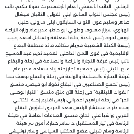
الرفاعي، النائب الأسقفي العام الأرشمندريت نقولا حكيم، نائب
رئيس مجلس النواب السابق ايلي الفرزلي، النائبان ميشال
ضاهر وسليم عون، النواب السابقون ايلي ماروني، خليل
الهراوي، سيزار معلوف وطوني ابو خاطر، مدير عام وزارة الزراعة
لويس لحود، رئيس بلدية زحلة المعلقة وتعنايل اسعد زغيب،
رئيسة الكتلة الشعبية ميريام سكاف، قائد منطقة البقاع
الإقليمية في قوى الأمن الداخلي العميد نديم عبد المسيح،
نائب رئيس غرفة التجارة والزراعة والصناعة في زحلة والبقاع
منير التيني، رئيس جمعية تجار زحلة زياد سعادة، مدير عام
غرفة التجارة والصناعة والزراعة في زحلة والبقاع يوسف جحا،
رئيس تجمع الصناعيين في البقاع نقولا ابو فيصل، منسق
“القوات اللبنانية” في زحلة الآن منيّر، منسق “التيار الوطني
الحر” في زحلة ابراهيم احمراني، رئيس اقليم زحلة الكتائبي
وسام طراد، مستشار الرئيس سعد الحريري لشؤون البقاع
الغربي وراشيا علي الحاج، منسق العلاقات العامة في هيئة
الرئاسة في تيار المستقبل د. سامر حدارة، أمين سر هيئة
الرئاسة وسام شبلي، عضو المكتب السياسي وسام ترشيشي،