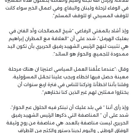
قادمة، وبإذن الله نجله وسيم والعائلة يكملون هذه المسيرة
في الوفاء لزحلة ولبنان والبقاع، وفي اعمال الخير سواء كانت
للوقف المسيحي او للوقف المسلم”.
وإذ أشاد بالمفتي الرفاعي “شيخ المصالحات وأد الفتن في
بعلبك الهرمل”، شدد على أن “العلاقة مع المطران إبراهيم
هي تثبيت لنهج الرئيس الشهيد رفيق الحريري بأن تكون اليد
ممدودة للجميع، والحوار هو السائد”.
وقال :”عندما علّقنا العمل السياسي اعتبرنا ان هناك مرحلة
معينة حصل فيها اخطاء ويجب علينا تحمّل المسؤولية،
وقلنا بأننا اخطأنا، وتركنا للناس في فترة اربع سنوات أن
يختاروا ممثلين لهم غير الذين كنا نختارهم”.
وإذ رأى أننا ” في بلد عليك أن تبتكر فيه الحلول عبر الحوار”،
شدد على أن ” المناصفة التي ذكرها الرئيس الشهيد رفيق
الحريري ليست مناصفة بالعدد، هي مناصفة من روح وثيقة
الوفاق الوطني. واليوم لدينا دستور والكثير من الأطراف