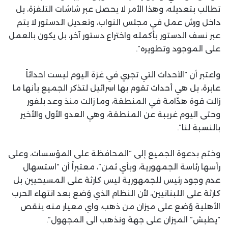
تطالب بتعديله، وهذا الأمر لا يحصل عبر شاشات التلفزة، بل
داخل ورش عمل في مجلس النواب، وتعديل الدستور لا يتم
عبر نسف الدستور بأكمله واختراع دستور آخر، بل يكون بالعمل
على الموجود وتطويره”.
واعتبر أن “الأحداث التي تجري في غزة اليوم ليست احداثاً
عابرة، بل هي أحداث تقوم بها اسرائيل لتذكر الجميع بأنها ما
زالت قوة هدّامة في المنطقة، وما زالت منذ وعد بلفور
وحتى اليوم غريبة عن المنطقة، وهي العدو الأول والأخير
بالنسبة لنا”.
وختم بدعوة الجميع إلى “المحافظة على المؤسسات، وعلى
رأسها رئاسة الجمهورية، وبأي ثمن”، معتبراً أن “استسهال
عدم وجود رئيس للجمهورية ليس كارثة على المسيحيين بل
كارثة على اللبنانيين، لأن النظام الذي وُضع بعد انتهاء الحرب
الأهلية وُضع على ميزان من ذهب، واي معيار منه ينقص
“يطبش” الميزان على جهة ونذهب الى المجهول”.