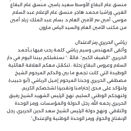
منسق عام البقاع الأوسط سعيد ياسين، منسق عام البقاع
الغربي وراشيا محمد هاجر، منسق عام الإعلام عبد السلام
موسى، أمين سر الأمين العام د. بسام عبد الملك، زياد أمين
من مكتب الأمين العام والسيد الياس مارون.
رياشي: الحريري رمز الاعتدال
وألقى المهندس وسيم رياشي كلمة رحب فيها بـأحمد
الحريري “الضيف الكبير”، قائلاً :” نستقبلكم بيننا اليوم في دار
السلام وعروس البقاع زحلة ، لنكمّل معكم العلاقة العائلية
الوطيدة التي كانت تجمع ما بين والدكم المرحوم الشيخ
مصطفى الحريري وجدنا المرحوم إميل الرياشي (أبو حبيب)،
ولنؤكد على مدى إحترامنا وتقديرنا لشخصكم الكريم،
ولنهجكم الوطني السليم، نهج الرئيس الشهيد الشيخ رفيق
الحريري رحمه الله، رجل الدولة والمؤسسات، ورمز الوحدة
والتلاقي. ونهج دولة الرئيس الشيخ سعد الدين الحريري، رجل
الإنفتاح والحوار، ورمز الوحدة الوطنية والإعتدال”.