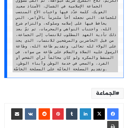
الكريم، للأخ المقرئ شريف عيواظة، ثم ألقى مسؤول 
الجماعة الإسلامية في الشمال، الأستاذ سعيد 
العويك، كلمة عدّد فيها واجبات الأخ المنتسب 
للجماعة، التي تجعله أخاً ملتزماً بالأوامر، التي 
يحافظ فيها على إسلامه وسلوكه، والتزام شرع 
الله، واجتناب النواهي والمحرمات، ثم تمّ بعد 
ذلك تأدية العهد المطلوب للانتساب إلى الجماعة، 
من قبل الحاضرين والمرشحين للانتساب، الذي يحث 
على الولاء لله تعالى، وتقديم طاعة الله، وطاعة 
الرسول عليه الصلاة والسلام على طاعة من سواه، في 
المنشط والمكره ولو كان مخالفاً لرأي الشخص أو 
الفرد، والسعي في خدمة الوطن وأبناء الوطن، 
وتقديم المصلحة العامّة على المصلحة الخاصّة.
الجماعة
لينكدإن
بينتيريست
مشاركة عبر البريد
طباعة